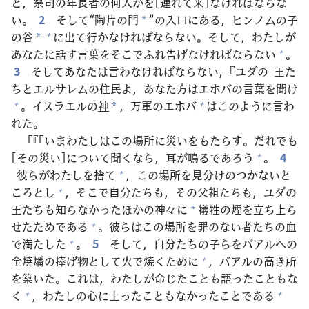
と，
祭
司
の
年
長
者
の
何
人
かを[
連
れて
来
]なければならな
い。
2
そして“
陶
片
の
門
”の
入
口
にある，ヒンノムの
子
*
の
谷
に
出
て
行
かなければならない。そして，わたしが
+
*
あなたに
話
す
言
葉
をそこでふれ
告
げなければならない
。
+
3
そしてあなたは
言
わなければならない，『ユダの
王
た
ちとエルサレムの
住
民
よ，あなた
方
はエホバの
言
葉
を
聞
け
。イスラエルの
神
，
万
軍
のエホバ
はこのように
言
わ
+
+
*
れた。
「『「いまわたしはこの
場
所
に
災
いをもたらす。だれでも
[その
災
い]について
聞
くなら，
耳
が
鳴
るであろう
。
4
+
彼
らがわたしを
捨
て
，この
場
所
を
見
分
けのつかないと
+
ころとし
，そこで
自
分
たちも，その
父
祖
たちも，ユダの
+
王
たちも
知
らなかったほかの
神
々
に
犠
牲
の
煙
を
立
ち
上
ら
*
せたためである
。
彼
らはこの
場
所
を
罪
のない
者
たちの
血
+
で
満
たした
。
5
そして，
自
分
たちの
子
らをバアルへの
+
全
焼
燔
の
捧
げ
物
として
火
で
焼
くために
，バアルの
高
き
所
+
を
築
いた。これは，わたしが
命
じたことも
語
ったこともな
く
，わたしの
心
に
上
ったこともなかったことである
+
+