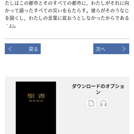
たしはこの
都
市
とそのすべての
都
市
に，わたしがそれに
向
かって
語
ったすべての
災
いをもたらす。
彼
らがそのうなじ
を
固
くし，わたしの
言
葉
に
従
おうとしなかったからである
』」。
+
戻る
次へ
ダウンロードのオプショ
ン
出
オー
版
ディ
物
オ
の
の