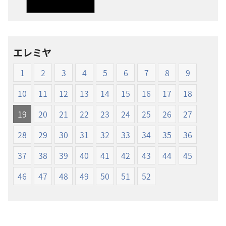
ダ
ダ
ウ
ウ
ン
ン
ロー
ロー
エレミヤ
ド
ド
オ
オ
1
2
3
4
5
6
7
8
9
プ
プ
ショ
ショ
10
11
12
13
14
15
16
17
18
ン
ン
19
20
21
22
23
24
25
26
27
新
新
世
世
28
29
30
31
32
33
34
35
36
界
界
37
38
39
40
41
42
43
44
45
訳
訳
聖
聖
46
47
48
49
50
51
52
書
書
（1985
（1985
年
年
版）
版）