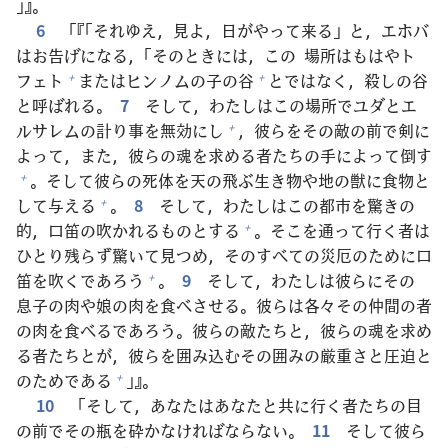
」』。
6
「『「それゆえ，
見
よ，
日
がやって
来
る」と，エホバ
はお
告
げになる，「そのときには，この
場
所
はもはやト
フェト
またはヒンノムの
子
の
谷
とではなく，
殺
しの
谷
+
+
と
呼
ばれる。
7
そして，わたしはこの
場
所
でユダとエ
ルサレムの
計
り
事
を
無
効
にし
，
彼
らをその
敵
の
前
で
剣
に
+
よって，また，
彼
らの
魂
を
求
める
者
たちの
手
によって
倒
す
。そして
彼
らの
死
体
を
天
の
飛
ぶ
生
き
物
や
地
の
獣
に
食
物
と
+
して
与
える
。
8
そして，わたしはこの
都
市
を
驚
きの
+
的
，
口
笛
の
吹
かれるものとする
。そこを
通
って
行
く
者
は
+
ひとり
残
らず
驚
いて
見
つめ，そのすべての
災
厄
のために
口
笛
を
吹
くであろう
。
9
そして，わたしは
彼
らにその
+
息子
の
肉
や
娘
の
肉
を
食
べさせる。
彼
らは
各
々
その
仲
間
の
者
の
肉
を
食
べるであろう。
彼
らの
敵
たちと，
彼
らの
魂
を
求
め
る
者
たちとが，
彼
らを
囲
み
込
むその
囲
みの
厳
重
さと
圧
迫
と
のためである
」』。
+
10
「そして，あなたはあなたと
共
に
行
く
者
たちの
目
の
前
でその
瓶
を
砕
かなければならない。
11
そして
彼
ら