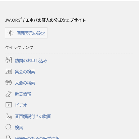
®
JW.ORG
/ エホバの証人の公式ウェブサイト
画面表示の設定
クイックリンク
訪問のお申し込み
集会の検索
（新
し
大会の検索
（新
い
し
新着情報
タ
い
ブ
ビデオ
タ
で
ブ
開
音声解説付きの動画
で
く）
開
検索
く）
臨床医のための医学情報