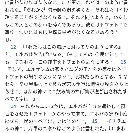
に
言
わなければならない，『
万
軍
のエホバはこのように
言
われた。「だれかが
陶
器
師
の
器
を
砕
くと，それはもはや
修
理
することができなくなる
。それと
同
じように，わたし
+
もこの
民
とこの
都
市
を
砕
くであろう。
彼
らはトフェト
で
+
葬
り，ついにはもはや
葬
る
場
所
がなくなるであろう
+
*
」』。
12
「『わたしはこの
場
所
に
対
してそのようにする』
と，エホバはお
告
げになる，『そしてその
住
民
に
対
して
も。すなわち，この
都
市
をトフェトのようにする
。
13
+
そして，エルサレムの
家
々
とユダの
王
たちの
家
々
は
必
ず
トフェトの
場
所
のようになり
，
汚
れたものとなる。すな
+
わち，その
屋
根
の
上
で
彼
らが
天
の
全
軍
に
犠
牲
の
煙
を
立
ち
上
らせ
，ほかの
神
々
に
飲
み
物
の
捧
げ
物
が
注
ぎ
出
されたす
+
*
べての
家
は
』」。
+
14
それからエレミヤは，エホバが
自
分
を
遣
わして
預
言
をさせたトフェト
からやって
来
て，エホバの
家
の
中
庭
+
に
立
ち，
民
のすべてに
言
いはじめた
，
15
「イスラエ
+
ルの
神
，
万
軍
のエホバはこのように
言
われた。『いまわ
*