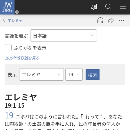
JW.ORG
ロ
サ
JW.ORG
メ
グ
イ
の
ニ
イ
エレミヤ
ト
検
を
ン
の
索
表
（新
言語を選ぶ
言
示
し
語
い
ふりがなを表示
を
タ
2019年改訂版を見る
変
ブ
え
で
章
表示
る
開
聖
く）
書
の
エレミヤ
書
19:1-15
名
19
エホバはこのように
言
われた。「
行
って
，あなた
*
は
陶
器
師
の
土
器
の
瓶
を
手
に
入
れ，
民
の
年
長
者
の
何
人
か
+