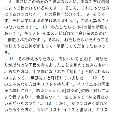
8
まさにこの
過
分
のご
親
切
のもとに，あなた
方
は
信
仰
によって
救
われているのです
。そして，これはあなた
方
+
によるのではなく
，
神
の
賜
物
なのです。
9
そうで
+
+
す，それは
業
によるのではありません
。だれも
誇
ること
+
のないためです
。
10
わたしたちは[
神
]の
業
の
所
産
で
+
あって
，キリスト･イエスと
結
ばれて
良
い
業
のために
+
+
創
造
されたのです
。それは，わたしたちがそのうちを
+
+
歩
むようにと
神
が
前
もって
準
備
してくださったもので
+
す。
11
それゆえあなた
方
は，
肉
について
言
えば，
自
分
た
ちが
以
前
は
諸
国
民
の
者
であったことを
覚
えておきなさい
+
。あなた
方
は，
手
で
肉
になされた「
割
礼
」と
呼
ばれるも
+
のによって，「
無
割
礼
」と
呼
ばれていました ―
12
そ
のころあなた
方
はキリストを
持
たず
，イスラエルの
国
家
+
から
疎
外
され
，
約
束
にかかわる[
数
々
の]
契
約
に
対
しては
+
よそ
者
であり
，
希
望
もなく
，
世
にあって
神
を
持
たな
+
+
*
い
者
だったのです
。
13
しかし，かつては
遠
く
離
れて
+
いたあなた
方
が，
今
やキリスト･イエスと
結
ばれ，キリス