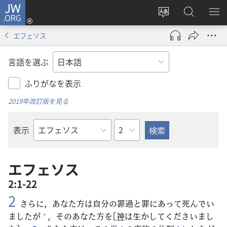
JW.ORG
ロ
サ
JW.ORG
メ
グ
イ
の
ニ
イ
エフェソス
ト
検
を
ン
の
索
表
（新
言語を選ぶ
言
示
し
語
い
ふりがなを表示
を
タ
2019年改訂版を見る
変
ブ
え
で
章
表示
る
開
聖
く）
書
の
エフェソス
書
2:1-22
名
2
さらに，あなた
方
は
自
分
の
罪
過
と
罪
にあって
死
んでい
ましたが
，そのあなた
方
を[
神
は
生
かしてくださいまし
+