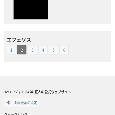
物
オ
の
の
ダ
ダ
ウ
ウ
ン
ン
ロー
ロー
エフェソス
ド
ド
オ
オ
1
2
3
4
5
6
プ
プ
ショ
ショ
ン
ン
新
新
世
世
界
界
®
訳
訳
JW.ORG
/ エホバの証人の公式ウェブサイト
聖
聖
画面表示の設定
書
書
（1985
（1985
クイックリンク