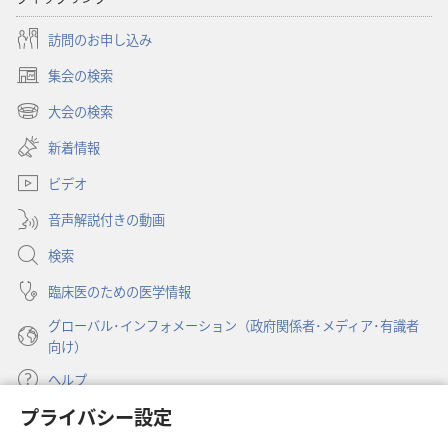
年
年
版）
版）
訪問のお申し込み
集会の検索
（新
し
大会の検索
（新
い
し
新着情報
タ
い
ブ
ビデオ
タ
で
ブ
開
音声解説付きの動画
で
く）
開
検索
く）
臨床医のための医学情報
グローバル･インフォメーション（政府関係者･メディア･有識者
向け）
ヘルプ
プライバシー設定
寄付
（新