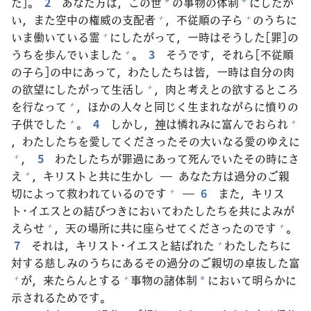
た]。
2
あなた
方
は，この
世
の
事
物
の
体
制
にしたが
*
*
い，また
空
中
の
権
威
の
支
配
者
，
不
従
順
の
子
ら
のうちに
+
+
いま
働
いている
霊
にしたがって，
一
時
はそうした[
罪
]の
+
うちを
歩
んでいました
。
3
そうです，それら[
不
従
順
+
の
子
ら]の
中
にあって，わたしたちは
皆
，
一
時
は
自
分
の
肉
の
欲
望
にしたがって
生
活
し
，
肉
と
考
えとの
欲
するところ
+
を
行
なって
，ほかの
人
々
と
同
じく
生
まれながらに
憤
りの
+
子
供
でした
。
4
しかし，
神
は
憐
れみに
富
んでおられ
+
+
，わたしたちを
愛
してくださったその
大
いなる
愛
のゆえに
，
5
わたしたちが
罪
過
にあって
死
んでいたその
時
にさ
+
え
，キリストと
共
に
生
かし ― あなた
方
は
過
分
のご
親
+
切
によって
救
われているのです
―
6
また，キリス
+
ト･イエスとの
結
びつきにおいてわたしたちを
共
によみが
えらせ
，
天
の
場
所
に
共
に
座
らせてくださったのです
。
+
+
7
それは，キリスト･イエスと
結
ばれた
わたしたちに
+
対
する
慈
しみのうちにあるその
過
分
のご
親
切
の
卓
抜
した
富
が，
来
たらんとする
事
物
の
諸
体
制
において
明
らかに
+
+
*
示
されるためです。