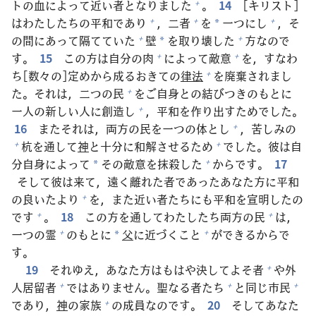
トの
血
によって
近
い
者
となりました
。
14
[キリスト]
+
はわたしたちの
平
和
であり
，
二
者
を
一
つにし
，そ
+
+
+
*
の
間
にあって
隔
てていた
壁
を
取
り
壊
した
方
なので
+
+
*
す。
15
この
方
は
自
分
の
肉
によって
敵
意
を，すなわ
+
+
ち[
数
々
の]
定
めから
成
るおきての
律
法
を
廃
棄
されまし
+
た。それは，
二
つの
民
をご
自
身
との
結
びつきのもとに
+
一人
の
新
しい
人
に
創
造
し
，
平
和
を
作
り
出
すためでした。
+
16
またそれは，
両
方
の
民
を
一
つの
体
とし
，
苦
しみの
+
杭
を
通
して
神
と
十
分
に
和
解
させるため
でした。
彼
は
自
+
+
分
自
身
によって
その
敵
意
を
抹
殺
した
からです。
17
+
*
そして
彼
は
来
て，
遠
く
離
れた
者
であったあなた
方
に
平
和
の
良
いたより
を，また
近
い
者
たちにも
平
和
を
宣
明
したの
+
です
。
18
この
方
を
通
してわたしたち
両
方
の
民
は，
+
+
一
つの
霊
のもとに
父
に
近
づくこと
ができるからで
+
+
*
す。
19
それゆえ，あなた
方
はもはや
決
してよそ
者
や
外
+
人
居
留
者
ではありません。
聖
なる
者
たち
と
同
じ
市
民
+
+
+
であり，
神
の
家
族
の
成
員
なのです。
20
そしてあなた
+