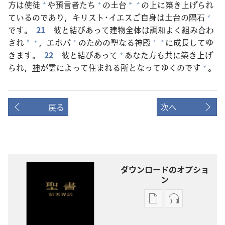
方
は
使
徒
や
預
言
者
たち
の
土
台
の
上
に
築
き
上
げられ
+
+
+
*
ているのであり，キリスト･イエスご
自
身
は
土
台
の
隅
石
+
です。
21
彼
と
結
びあって
建
物
全
体
は
調
和
よく
組
み
合
わ
され
，エホバ
のための
聖
なる
神
殿
に
成
長
してゆ
+
+
*
*
*
きます。
22
彼
と
結
びあって
あなた
方
も
共
に
築
き
上
げ
+
られ，
神
が
霊
によって
住
まれる
所
となってゆくのです
。
+
戻る
次へ
ダウンロードのオプショ
ン
出
オー
版
ディ