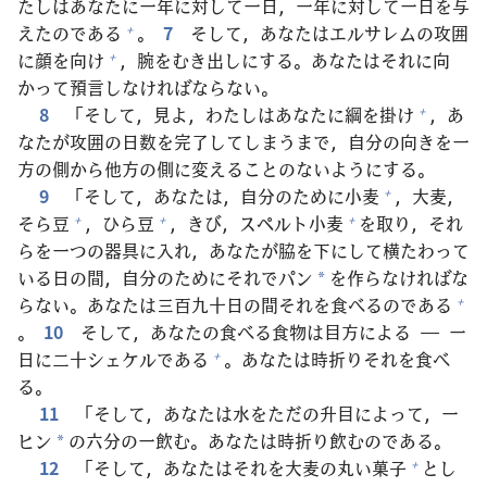
たしはあなたに
一
年
に
対
して
一
日
，
一
年
に
対
して
一
日
を
与
えたのである
。
7
そして，あなたはエルサレムの
攻
囲
+
に
顔
を
向
け
，
腕
をむき
出
しにする。あなたはそれに
向
+
かって
預
言
しなければならない。
8
「そして，
見
よ，わたしはあなたに
綱
を
掛
け
，あ
+
なたが
攻
囲
の
日
数
を
完
了
してしまうまで，
自
分
の
向
きを
一
方
の
側
から
他
方
の
側
に
変
えることのないようにする。
9
「そして，あなたは，
自
分
のために
小
麦
，
大
麦
，
+
そら
豆
，ひら
豆
，きび，スペルト
小
麦
を
取
り，それ
+
+
+
らを
一
つの
器
具
に
入
れ，あなたが
脇
を
下
にして
横
たわって
いる
日
の
間
，
自
分
のためにそれでパン
を
作
らなければな
*
らない。あなたは
三
百
九
十
日
の
間
それを
食
べるのである
+
。
10
そして，あなたの
食
べる
食
物
は
目
方
による ―
一
日
に
二
十
シェケルである
。あなたは
時
折
りそれを
食
べ
+
る。
11
「そして，あなたは
水
をただの
升
目
によって，
一
ヒン
の
六
分
の
一
飲
む。あなたは
時
折
り
飲
むのである。
*
12
「そして，あなたはそれを
大
麦
の
丸
い
菓
子
とし
+