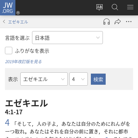
JW.ORG
ロ
サ
JW.ORG
メ
グ
イ
の
ニ
イ
エゼキエル
ト
検
を
ン
の
索
表
（新
言語を選ぶ
言
示
し
語
い
ふりがなを表示
を
タ
2019年改訂版を見る
変
ブ
え
で
章
表示
る
開
聖
く）
書
の
エゼキエル
書
4:1-17
名
4
「そして，
人
の
子
よ，あなたは
自
分
のためにれんがを
一
つ
取
れ。あなたはそれを
自
分
の
前
に
置
き，それに
都
市
+