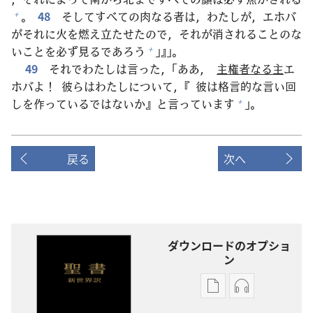
。
48
そしてすべての
肉
なる
者
は，わたしが，エホバ
+
がそれに
火
を
燃
え
立
たせたので，それが
消
されることのな
いことを
必
ず
見
るであろう
」』」。
+
49
それでわたしは
言
った，「ああ，
主
権
者
なる
主
エ
ホバよ！
彼
らはわたしについて，『
彼
は
格
言
的
な
言
い
回
しを
作
っているではないか』と
言
っています
」。
+
戻る
次へ
ダウンロードのオプショ
ン
出
オー
版
ディ