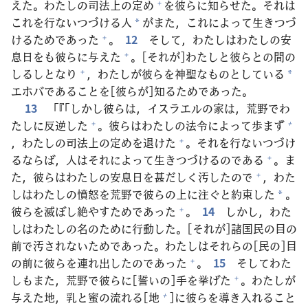
えた。わたしの
司
法
上
の
定
め
を
彼
らに
知
らせた。それは
+
これを
行
ないつづける
人
がまた，これによって
生
きつづ
*
けるためであった
。
12
そして，わたしはわたしの
安
+
息
日
をも
彼
らに
与
えた
。[それが]わたしと
彼
らとの
間
の
+
しるしとなり
，わたしが
彼
らを
神
聖
なものとしている
+
*
エホバであることを[
彼
らが]
知
るためであった。
13
「『「しかし
彼
らは，イスラエルの
家
は，
荒
野
でわ
たしに
反
逆
した
。
彼
らはわたしの
法
令
によって
歩
まず
+
+
，わたしの
司
法
上
の
定
めを
退
けた
。それを
行
ないつづけ
+
るならば，
人
はそれによって
生
きつづけるのである
。ま
+
た，
彼
らはわたしの
安
息
日
を
甚
だしく
汚
したので
，わた
+
しはわたしの
憤
怒
を
荒
野
で
彼
らの
上
に
注
ぐと
約
束
した
。
*
彼
らを
滅
ぼし
絶
やすためであった
。
14
しかし，わた
+
しはわたしの
名
のために
行
動
した。[それが]
諸
国
民
の
目
の
前
で
汚
されないためであった。わたしはそれらの[
民
の]
目
の
前
に
彼
らを
連
れ
出
したのであった
。
15
そしてわた
+
しもまた，
荒
野
で
彼
らに[
誓
いの]
手
を
挙
げた
。わたしが
+
与
えた
地
，
乳
と
蜜
の
流
れる[
地
]に
彼
らを
導
き
入
れること
+