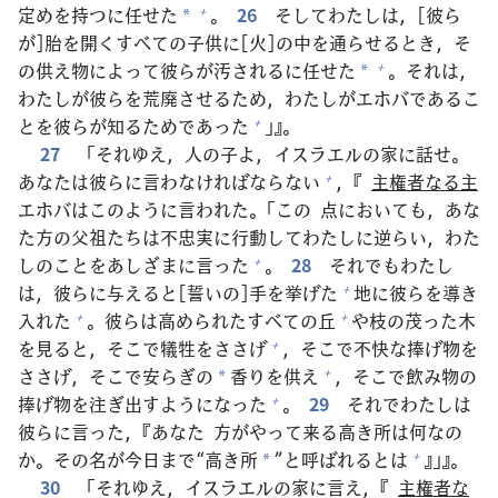
定
めを
持
つに
任
せた
。
26
そしてわたしは，[
彼
ら
+
*
が]
胎
を
開
くすべての
子
供
に[
火
]の
中
を
通
らせるとき，そ
の
供
え
物
によって
彼
らが
汚
されるに
任
せた
。それは，
+
*
わたしが
彼
らを
荒
廃
させるため，わたしがエホバであるこ
とを
彼
らが
知
るためであった
」』。
+
27
「それゆえ，
人
の
子
よ，イスラエルの
家
に
話
せ。
あなたは
彼
らに
言
わなければならない
，『
主
権
者
なる
主
+
エホバはこのように
言
われた。「この
点
においても，あな
た
方
の
父
祖
たちは
不
忠
実
に
行
動
してわたしに
逆
らい，わた
しのことをあしざまに
言
った
。
28
それでもわたし
+
は，
彼
らに
与
えると[
誓
いの]
手
を
挙
げた
地
に
彼
らを
導
き
+
入
れた
。
彼
らは
高
められたすべての
丘
や
枝
の
茂
った
木
+
+
を
見
ると，そこで
犠
牲
をささげ
，そこで
不
快
な
捧
げ
物
を
+
ささげ，そこで
安
らぎの
香
りを
供
え
，そこで
飲
み
物
の
+
*
捧
げ
物
を
注
ぎ
出
すようになった
。
29
それでわたしは
+
彼
らに
言
った，『あなた
方
がやって
来
る
高
き
所
は
何
なの
か。その
名
が
今
日
まで“
高
き
所
”と
呼
ばれるとは
』」』。
+
*
30
「それゆえ，イスラエルの
家
に
言
え，『
主
権
者
な