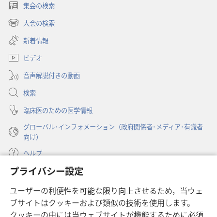
集会の検索
（新
し
大会の検索
（新
い
し
新着情報
タ
い
ブ
ビデオ
タ
で
ブ
開
音声解説付きの動画
で
く）
開
検索
く）
臨床医のための医学情報
グローバル･インフォメーション（政府関係者･メディア･有識者
向け）
ヘルプ
プライバシー設定
寄付
（新
ユーザーの利便性を可能な限り向上させるため，当ウェ
し
ブサイトはクッキーおよび類似の技術を使用します。
い
ものみの塔 オンライン・ライブラリー
（新
タ
クッキーの中には当ウェブサイトが機能するために必須