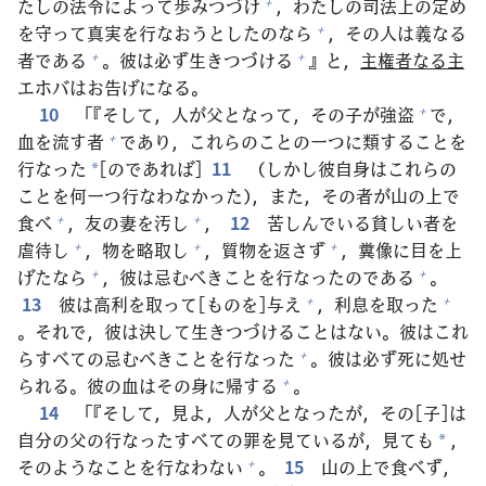
たしの
法
令
によって
歩
みつづけ
，わたしの
司
法
上
の
定
め
+
を
守
って
真
実
を
行
なおうとしたのなら
，その
人
は
義
なる
+
者
である
。
彼
は
必
ず
生
きつづける
』と，
主
権
者
なる
主
+
+
エホバはお
告
げになる。
10
「『そして，
人
が
父
となって，その
子
が
強
盗
で，
+
血
を
流
す
者
であり，これらのことの
一
つに
類
することを
+
行
なった
[のであれば]
11
（しかし
彼
自
身
はこれらの
*
ことを
何
一
つ
行
なわなかった），また，その
者
が
山
の
上
で
食
べ
，
友
の
妻
を
汚
し
，
12
苦
しんでいる
貧
しい
者
を
+
+
虐
待
し
，
物
を
略
取
し
，
質
物
を
返
さず
，
糞
像
に
目
を
上
+
+
+
げたなら
，
彼
は
忌
むべきことを
行
なったのである
。
+
+
13
彼
は
高
利
を
取
って[ものを]
与
え
，
利
息
を
取
った
+
+
。それで，
彼
は
決
して
生
きつづけることはない。
彼
はこれ
らすべての
忌
むべきことを
行
なった
。
彼
は
必
ず
死
に
処
せ
+
られる。
彼
の
血
はその
身
に
帰
する
。
+
14
「『そして，
見
よ，
人
が
父
となったが，その[
子
]は
自
分
の
父
の
行
なったすべての
罪
を
見
ているが，
見
ても
，
*
そのようなことを
行
なわない
。
15
山
の
上
で
食
べず，
+