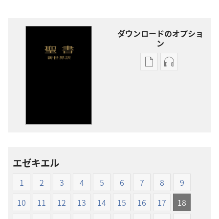
ダウンロードのオプショ
ン
出
オー
版
ディ
物
オ
の
の
ダ
ダ
ウ
ウ
ン
ン
ロー
ロー
エゼキエル
ド
ド
オ
オ
1
2
3
4
5
6
7
8
9
プ
プ
ショ
ショ
10
11
12
13
14
15
16
17
18
ン
ン