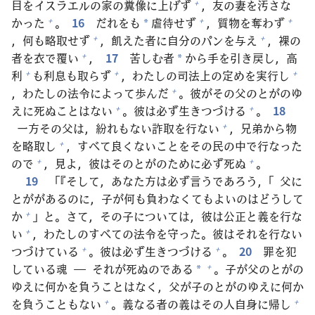
目
をイスラエルの
家
の
糞
像
に
上
げず
，
友
の
妻
を
汚
さな
+
かった
。
16
だれをも
虐
待
せず
，
質
物
を
奪
わず
+
+
+
*
，
何
も
略
取
せず
，
飢
えた
者
に
自
分
のパンを
与
え
，
裸
の
+
+
者
を
衣
で
覆
い
，
17
苦
しむ
者
から
手
を
引
き
戻
し，
高
+
*
利
も
利
息
も
取
らず
，わたしの
司
法
上
の
定
めを
実
行
し
+
+
+
，わたしの
法
令
によって
歩
んだ
。
彼
がその
父
のとがのゆ
+
えに
死
ぬことはない
。
彼
は
必
ず
生
きつづける
。
18
+
+
一
方
その
父
は，
紛
れもない
詐
取
を
行
ない
，
兄
弟
から
物
+
を
略
取
し
，すべて
良
くないことをその
民
の
中
で
行
なった
+
ので
，
見
よ，
彼
はそのとがのために
必
ず
死
ぬ
。
+
+
19
「『そして，あなた
方
は
必
ず
言
うであろう，「
父
に
とががあるのに，
子
が
何
も
負
わなくてもよいのはどうして
か
」と。さて，その
子
については，
彼
は
公
正
と
義
を
行
な
+
い
，わたしのすべての
法
令
を
守
った。
彼
はそれを
行
ない
+
つづけている
。
彼
は
必
ず
生
きつづける
。
20
罪
を
犯
+
+
している
魂
― それが
死
ぬのである
。
子
が
父
のとがの
+
*
ゆえに
何
かを
負
うことはなく，
父
が
子
のとがのゆえに
何
か
を
負
うこともない
。
義
なる
者
の
義
はその
人
自
身
に
帰
し
+
+