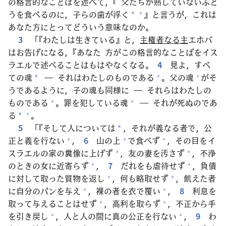
の
格
言
的
なことばを
述
べて，『
父
たちが
熟
していないぶど
うを
食
べるのに，
子
らの
歯
が
浮
く
』と
言
うが，これは
+
*
あなた
方
にとってどういう
意
味
なのか。
3
「『わたしは
生
きている』と，
主
権
者
なる
主
エホバ
はお
告
げになる，『あなた
方
がこの
格
言
的
なことばをイス
ラエルで
述
べることはもはやなくなる。
4
見
よ，すべ
ての
魂
― それはわたしのものである
。
父
の
魂
がそ
+
+
*
うであるように，
子
の
魂
も
同
様
に ― それらはわたしの
ものである
。
罪
を
犯
している
魂
― それが
死
ぬのであ
+
+
る
。
+
*
5
「『そして
人
については
，それが
義
なる
者
で，
公
*
正
と
義
を
行
ない
，
6
山
の
上
で
食
べず
，その
目
をイ
+
+
+
スラエルの
家
の
糞
像
に
上
げず
，
友
の
妻
を
汚
さず
，
不
浄
+
+
のときの
女
に
近
寄
らず
，
7
だれをも
虐
待
せず
，
負
債
+
+
に
対
して
取
った
質
物
を
返
し
，
何
も
略
取
せず
，
飢
えた
者
+
+
に
自
分
のパンを
与
え
，
裸
の
者
を
衣
で
覆
い
，
8
利
息
を
+
+
取
って
与
えることはせず
，
高
利
を
取
らず
，
不
正
から
手
+
+
を
引
き
戻
し
，
人
と
人
の
間
に
真
の
公
正
を
行
ない
，
9
わ
+
+