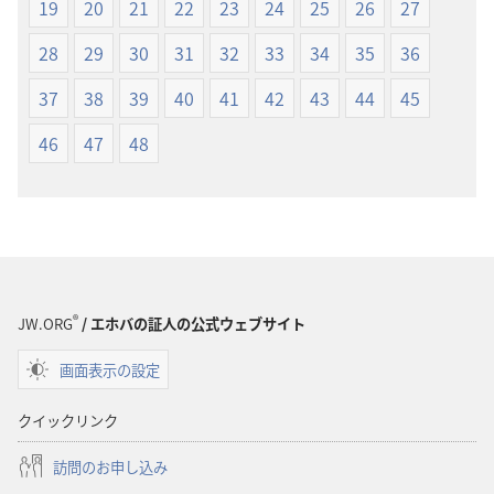
19
20
21
22
23
24
25
26
27
新
新
世
世
28
29
30
31
32
33
34
35
36
界
界
37
38
39
40
41
42
43
44
45
訳
訳
聖
聖
46
47
48
書
書
（1985
（1985
年
年
版）
版）
®
JW.ORG
/ エホバの証人の公式ウェブサイト
画面表示の設定
クイックリンク
訪問のお申し込み