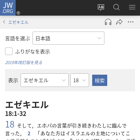
JW.ORG
ロ
サ
JW.ORG
メ
グ
イ
の
ニ
イ
エゼキエル
ト
検
を
ン
の
索
表
（新
言語を選ぶ
言
示
し
語
い
ふりがなを表示
を
タ
2019年改訂版を見る
変
ブ
え
で
章
表示
る
開
聖
く）
書
の
エゼキエル
書
18:1-32
名
18
そして，エホバの
言
葉
が
引
き
続
きわたしに
臨
んで
言
った，
2
「あなた
方
はイスラエルの
土
地
についてこ