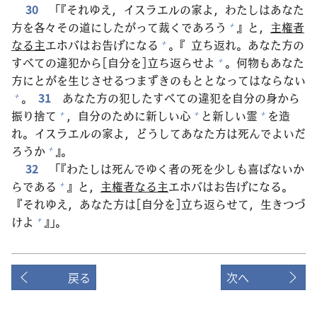
30
「『それゆえ，イスラエルの
家
よ，わたしはあなた
方
を
各
々
その
道
にしたがって
裁
くであろう
』と，
主
権
者
+
なる
主
エホバはお
告
げになる
。『
立
ち
返
れ。あなた
方
の
+
すべての
違
犯
から[
自
分
を]
立
ち
返
らせよ
。
何
物
もあなた
+
方
にとがを
生
じさせるつまずきのもととなってはならない
。
31
あなた
方
の
犯
したすべての
違
犯
を
自
分
の
身
から
+
振
り
捨
て
，
自
分
のために
新
しい
心
と
新
しい
霊
を
造
+
+
+
れ。イスラエルの
家
よ，どうしてあなた
方
は
死
んでよいだ
ろうか
』。
+
32
「『わたしは
死
んでゆく
者
の
死
を
少
しも
喜
ばないか
らである
』と，
主
権
者
なる
主
エホバはお
告
げになる。
+
『それゆえ，あなた
方
は[
自
分
を]
立
ち
返
らせて，
生
きつづ
けよ
』」。
+
戻る
次へ