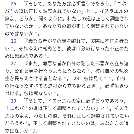
25
「『そして，あなた
方
は
必
ず
言
うであろう，「エホ
バ
の
道
は
正
しく
調
整
されていない」と
。イスラエルの
+
*
家
よ，どうか，
聞
くように。わたしの
道
は
正
しく
調
整
され
ていないのか
。あなた
方
の
道
が
正
しく
調
整
されていない
+
のではないか
。
+
26
「『
義
なる
者
がその
義
を
離
れて，
実
際
に
不
正
を
行
な
い
，それゆえに
死
ぬとき，
彼
は
自
分
の
行
なった
不
正
のた
+
めに
死
ぬのである
。
+
27
「『また，
邪
悪
な
者
が
自
分
の
犯
した
邪
悪
から
立
ち
返
り，
公
正
と
義
を
行
なうようになるなら
，
彼
は
自
分
の
魂
を
+
生
き
長
らえさせる
者
となる
。
28
彼
は
見
て
，
自
分
+
+
*
の
行
なったすべての
違
犯
から
立
ち
返
るとき
，
必
ず
生
きつ
+
づける。
彼
は
死
なない
。
+
29
「『そして，イスラエルの
家
は
必
ず
言
うであろう，
「エホバ
の
道
は
正
しく
調
整
されていない」と
。イスラ
+
*
エルの
家
よ，わたしの
道
，それは
正
しく
調
整
されていない
だろうか
。
正
しく
調
整
されていないのは，あなた
方
の
道
+
ではないか
』。
+