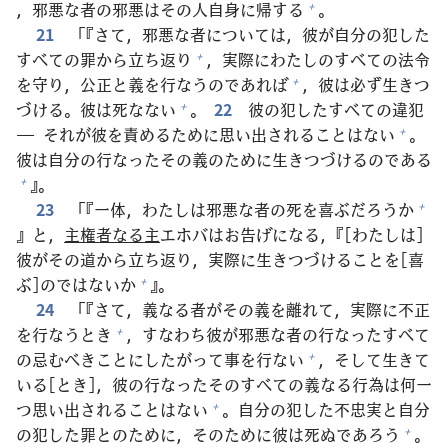
，
邪
悪
な
者
の
邪
悪
はその
人
自
身
に
帰
する
。
+
21
「『さて，
邪
悪
な
者
については，
彼
が
自
分
の
犯
した
すべての
罪
から
立
ち
返
り
，
実
際
にわたしのすべての
法
令
+
を
守
り，
公
正
と
義
を
行
なうのであれば
，
彼
は
必
ず
生
きつ
+
づける。
彼
は
死
なない
。
22
彼
の
犯
したすべての
違
犯
+
― それが
彼
を
責
めるために
思
い
出
されることはない
。
+
彼
は
自
分
の
行
なったその
義
のために
生
きつづけるのである
』。
+
23
「『
一
体
，わたしは
邪
悪
な
者
の
死
を
喜
ぶだろうか
+
』と，
主
権
者
なる
主
エホバはお
告
げになる，『[わたしは]
彼
がその
道
から
立
ち
返
り，
実
際
に
生
きつづけることを[
喜
ぶ]のではないか
』。
+
24
「『さて，
義
なる
者
がその
義
を
離
れて，
実
際
に
不
正
を
行
なうとき
，すなわち
彼
が
邪
悪
な
者
の
行
なったすべて
+
の
忌
むべきことにしたがって
事
を
行
ない
，そして
生
きて
+
いる[とき]，
彼
の
行
なったそのすべての
義
なる
行
為
は
何
一
つ
思
い
出
されることはない
。
自
分
の
犯
した
不
忠
実
と
自
分
+
の
犯
した
罪
とのために，そのために
彼
は
死
ぬであろう
。
+