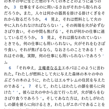
の
木
々
の
中
に
生
じた
他
のすべての
木
とどのように
違
うの
か。
3
仕
事
をするのに
用
いるさおがそれから
取
られる
だろうか。また，
人
々
は
何
かの
器
具
を
掛
ける
掛
けくぎをそ
れから
取
るだろうか。
4
見
よ，それは
燃
料
として
火
の
中
に
入
れられなければならない
。その
両
端
を
火
が
必
ずむ
+
さぼり
食
い，その
中
間
も
焦
げる
。それが
何
かの
仕
事
に
適
+
しているだろうか。
5
見
よ，それは
損
なわれていない
ときでも，
何
の
仕
事
にも
用
いられない。
火
がそれをむさぼ
り
食
い，それが
焦
げるなら，なおさらのことである！ そ
れはその
後
，
実
際
，
何
の
仕
事
にも
用
いられないであろう
+
」。
6
「それゆえ，
主
権
者
なる
主
エホバはこのように
言
わ
れた。『わたしが
燃
料
として
火
に
与
えた
森
林
の
木
々
の
中
の
ぶどうの
木
のように，わたしはエルサレムの
住
民
を
与
えた
のである
。
7
そして，わたしはわたしの
顔
を
彼
らに
向
+
けた
。
彼
らは
火
の
中
から
出
て
行
ったが，
火
が
彼
らをむ
+
*
さぼり
食
うであろう
。そしてあなた
方
は，わたしがわた
+
しの
顔
を
彼
らに
向
けるとき，わたしがエホバであることを