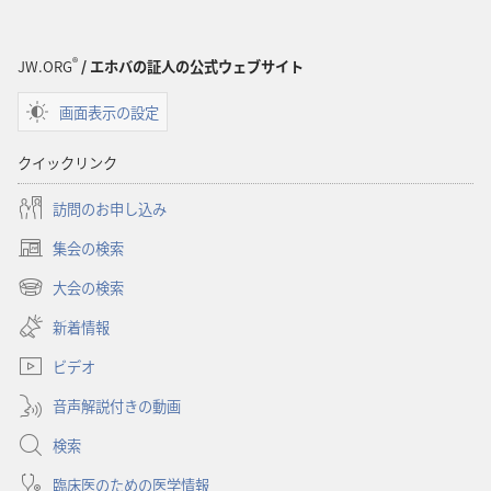
®
JW.ORG
/ エホバの証人の公式ウェブサイト
画面表示の設定
クイックリンク
訪問のお申し込み
集会の検索
（新
し
大会の検索
（新
い
し
新着情報
タ
い
ブ
ビデオ
タ
で
ブ
開
音声解説付きの動画
で
く）
開
検索
く）
臨床医のための医学情報