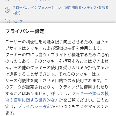
グローバル･インフォメーション（政府関係者･メディア･有識者
向け）
ヘルプ
プライバシー設定
寄付
（新
ユーザーの利便性を可能な限り向上させるため，当ウェ
し
ブサイトはクッキーおよび類似の技術を使用します。
い
ものみの塔 オンライン・ライブラリー
（新
タ
クッキーの中には当ウェブサイトが機能するために必須
し
ブ
®
のものもあり，そのクッキーを拒否することはできませ
JW Hub
い
（新
で
ん。その他のクッキーの使用を受け入れるか拒否するか
タ
し
開
®
JW Library
ブ
は選択することができます。それらのクッキーはユー
い
く）
で
タ
ザーの利便性を向上させる目的でのみ使用されます。こ
®
Watchtower Library
開
ブ
のデータが販売されたりマーケティングに使用されたり
く）
で
することはありません。詳しくは，
クッキーや類似の技
開
術の使用に関する世界的な方針
をご覧ください。この設
く）
定は，
プライバシー設定
からいつでもカスタマイズでき
Copyright
© 2026 Watch Tower Bible and Tract Society of Pennsylvania.
ます。