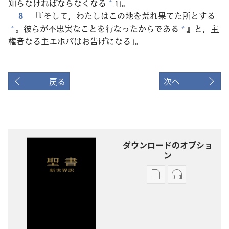
知
らなければならなくなる
』」。
+
8
「『そして，わたしはこの
地
を
荒
れ
果
てた
所
とする
。
彼
らが
不
忠
実
なことを
行
なったからである
』と，
主
+
+
権
者
なる
主
エホバはお
告
げになる」。
戻る
次へ
ダウンロードのオプショ
ン
出
オー
版
ディ
物
オ
の
の