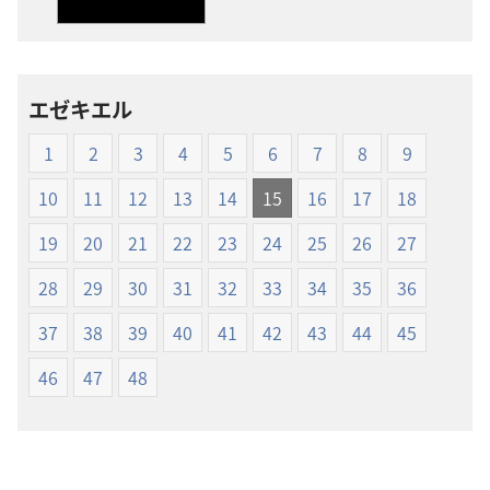
ダ
ダ
ウ
ウ
ン
ン
ロー
ロー
エゼキエル
ド
ド
オ
オ
1
2
3
4
5
6
7
8
9
プ
プ
ショ
ショ
10
11
12
13
14
15
16
17
18
ン
ン
19
20
21
22
23
24
25
26
27
新
新
世
世
28
29
30
31
32
33
34
35
36
界
界
37
38
39
40
41
42
43
44
45
訳
訳
聖
聖
46
47
48
書
書
（1985
（1985
年
年
版）
版）