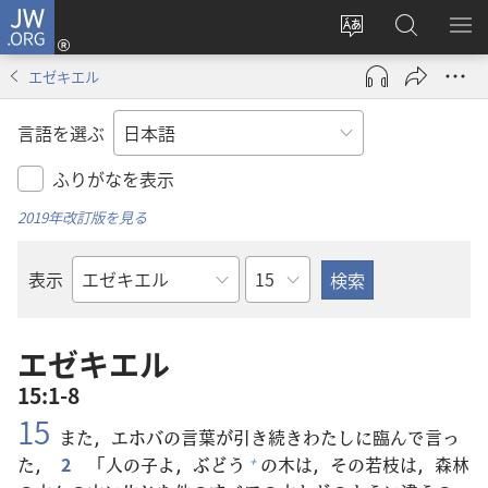
JW.ORG
ロ
サ
JW.ORG
メ
グ
イ
の
ニ
イ
エゼキエル
ト
検
を
ン
の
索
表
（新
言語を選ぶ
言
示
し
語
い
ふりがなを表示
を
タ
2019年改訂版を見る
変
ブ
え
で
章
表示
る
開
聖
く）
書
の
エゼキエル
書
15:1-8
名
15
また，エホバの
言
葉
が
引
き
続
きわたしに
臨
んで
言
っ
た，
2
「
人
の
子
よ，ぶどう
の
木
は，その
若
枝
は，
森
林
+