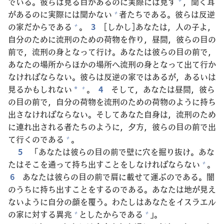
でいる。
彼
らは
見
る
目
があるのに
実
際
には
見
ず
，
聞
く
耳
があるのに
実
際
には
聞
かない
者
たちである。
彼
らは
反
逆
+
の
家
だからである
。
3
[しかし]あなたは，
人
の
子
よ，
+
自
分
のために
流
刑
のための
荷
物
を
作
り，
昼
間
，
彼
らの
目
の
前
で，
流
刑
の
身
となって
行
け。あなたは
彼
らの
目
の
前
で，
あなたの
場
所
からほかの
場
所
へ
流
刑
の
身
となって
出
て
行
か
なければならない。
彼
らは
反
逆
の
家
ではあるが，あるいは
見
るかもしれない
。
4
そして，あなたは
昼
間
，
彼
ら
+
*
の
目
の
前
で，
自
分
の
荷
物
を
流
刑
のための
荷
物
のように
持
ち
出
さなければならない。そしてあなた
自
身
は，
流
刑
のため
に
連
れ
出
される
者
たちのように，
夕
方
，
彼
らの
目
の
前
で
出
て
行
くのである
。
+
5
「あなたは
彼
らの
目
の
前
で
壁
に
穴
を
掘
り
抜
け。あな
たはそこを
通
って
持
ち
出
すことをしなければならない
。
+
6
あなたは
彼
らの
目
の
前
で
肩
に
載
せて
運
ぶのである。
闇
のうちに
持
ち
出
すことをするのである。あなたは
地
が
見
え
ないように
自
分
の
顔
を
覆
う。わたしはあなたをイスラエル
の
家
に
対
する
異
兆
としたからである
」。
+
+