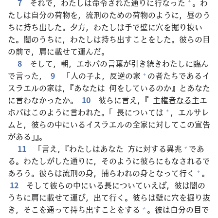
7
それで，わたしは
命
令
された
通
りに
行
なった
。わ
+
たしは
自
分
の
荷
物
を，
流
刑
のための
荷
物
のように，
昼
のう
ちに
持
ち
出
した。
夕
方
，わたしは
手
で
壁
に
穴
を
掘
り
抜
い
た。
闇
のうちに，わたしは
持
ち
出
すことをした。
彼
らの
目
の
前
で，
肩
に
載
せて
運
んだ。
8
そして，
朝
，エホバの
言
葉
が
引
き
続
きわたしに
臨
ん
で
言
った，
9
「
人
の
子
よ，
反
逆
の
家
の
者
たちであるイ
+
スラエルの
家
は，『あなたは
何
をしているのか』とあなた
に
言
わなかったか。
10
彼
らに
言
え，『
主
権
者
なる
主
エ
ホバはこのように
言
われた。「
長
については
，エルサレ
+
ムと，
彼
らの
中
にいるイスラエルの
全
家
に
対
してこの
宣
告
がある」』。
11
「
言
え，『わたしはあなた
方
に
対
する
異
兆
であ
+
る。わたしがした
通
りに，そのように
彼
らにもなされるで
あろう。
彼
らは
流
刑
の
身
，
捕
らわれの
身
となって
行
く
。
+
12
そして
彼
らの
中
にいる
長
についていえば，
彼
は
闇
の
うちに
肩
に
載
せて
運
び，
出
て
行
く。
彼
らは
壁
に
穴
を
掘
り
抜
き，そこを
通
って
持
ち
出
すことをする
。
彼
は
自
分
の
目
で
+