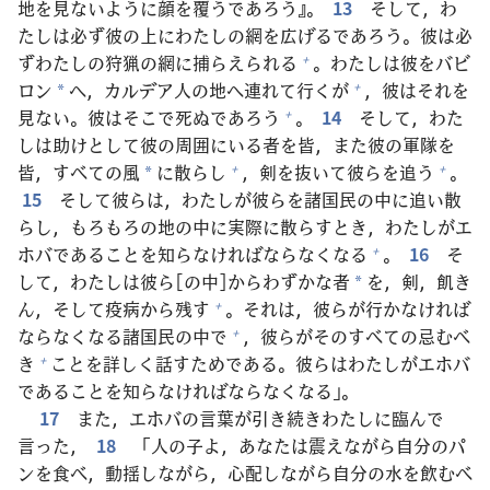
地
を
見
ないように
顔
を
覆
うであろう』。
13
そして，わ
たしは
必
ず
彼
の
上
にわたしの
網
を
広
げるであろう。
彼
は
必
ずわたしの
狩
猟
の
網
に
捕
らえられる
。わたしは
彼
をバビ
+
ロン
へ，カルデア
人
の
地
へ
連
れて
行
くが
，
彼
はそれを
+
*
見
ない。
彼
はそこで
死
ぬであろう
。
14
そして，わた
+
しは
助
けとして
彼
の
周
囲
にいる
者
を
皆
，また
彼
の
軍
隊
を
皆
，すべての
風
に
散
らし
，
剣
を
抜
いて
彼
らを
追
う
。
+
+
*
15
そして
彼
らは，わたしが
彼
らを
諸
国
民
の
中
に
追
い
散
らし，もろもろの
地
の
中
に
実
際
に
散
らすとき，わたしがエ
ホバであることを
知
らなければならなくなる
。
16
そ
+
して，わたしは
彼
ら[の
中
]からわずかな
者
を，
剣
，
飢
き
*
ん，そして
疫
病
から
残
す
。それは，
彼
らが
行
かなければ
+
ならなくなる
諸
国
民
の
中
で
，
彼
らがそのすべての
忌
むべ
+
き
ことを
詳
しく
話
すためである。
彼
らはわたしがエホバ
+
であることを
知
らなければならなくなる」。
17
また，エホバの
言
葉
が
引
き
続
きわたしに
臨
んで
言
った，
18
「
人
の
子
よ，あなたは
震
えながら
自
分
のパ
ンを
食
べ，
動
揺
しながら，
心
配
しながら
自
分
の
水
を
飲
むべ