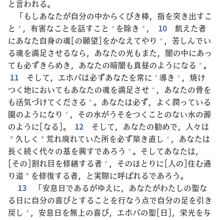
と
言
われる。
「もしあなたが
自
分
の
中
からくびき
棒
，
指
を
突
き
出
すこ
と
，
有
害
なことを
話
すこと
を
除
き
，
10
飢
えた
者
+
+
+
にあなた
自
身
の
魂
[の
願
望
]をかなえてやり
，
苦
しんでい
+
る
魂
を
満
足
させるなら，あなたの
光
もまた，
闇
の
中
にあっ
ても
必
ずきらめき，あなたの
暗
闇
も
真
昼
のようになる
。
+
11
そして，エホバは
必
ずあなたを
常
に
導
き
，
焼
け
+
+
つく
地
においてもあなたの
魂
を
満
足
させ
，あなたの
骨
を
+
も
活
気
づけてくださる
。あなたは
必
ず，よく
潤
っている
+
園
のようになり
，その
水
がうそをつくことのない
水
の
源
+
のように[なる]。
12
そして，あなたの
勧
めで，
人
々
は
久
しく
荒
れ
廃
れていた
所
を
必
ず
築
き
直
し
，あなたは
+
*
*
長
く
続
く
代
々
の
基
を
興
すであろう
。そしてあなたは，
+
[その]
割
れ
目
を
修
繕
する
者
，そのほとりに[
人
の]
住
む
通
+
り
道
を
修
復
する
者
，と
実
際
に
呼
ばれるであろう。
*
13
「
安
息
日
であるがゆえに，あなたがわたしの
聖
な
る
日
に
自
分
の
喜
びとすることを
行
なう
点
で
自
分
の
足
を
引
き
戻
し
，
安
息
日
を
無
上
の
喜
び，エホバの
聖
[
日
]，
栄
光
を
与
+