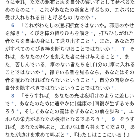
うに
垂
れ，ただの
粗
布
と
灰
を
自
分
の
寝
いすとして
延
べるた
めのものに
。これがあなたの
断
食
と
呼
ぶもの，エホバに
+
受
け
入
れられる
日
[と
呼
ぶもの]なのか
。
+
6
「これがわたしの
選
ぶ
断
食
ではないか。
邪
悪
のかせ
を
解
き
，くびき
棒
の
縛
りひもを
解
き
，
打
ちひしがれた
+
+
者
たちを
自
由
の
身
にして
送
り
出
すこと
，また，あなた
方
+
がすべてのくびき
棒
を
断
ち
切
ることではないか
。
7
そ
+
れは，あなたのパンを
飢
えた
者
に
分
け
与
えること
，ま
+
た，
苦
しんでいる，
家
のない
者
たちを[
自
分
の]
家
に
入
れる
ことではないか
。
裸
でいる
者
を
見
るなら，あなたはその
+
者
を
覆
わなければならないということ
，
自
分
の
肉
身
から
+
自
分
を
隠
すべきではないということではないか
。
+
8
「そうすれば，あなたの
光
は
夜
明
けのように
差
しい
で
，あなたのために
速
やかに[
健
康
の]
回
復
が
生
ずるであ
+
ろう
。そしてあなたの
義
は
必
ずあなたの
前
を
歩
み
，エ
+
+
ホバの
栄
光
があなたの
後
衛
となるであろう
。
9
そうす
+
れば，あなたが
呼
ぶと，エホバは
自
ら
答
えてくださり，あ
なたが
助
けを
求
めて
叫
ぶと
，『わたしはここにいる！』
+