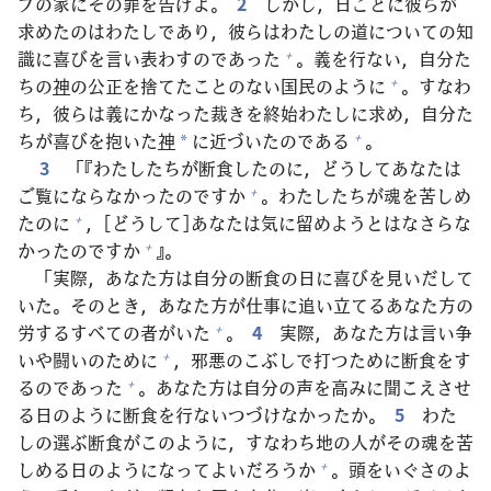
ブの
家
にその
罪
を
告
げよ。
2
しかし，
日
ごとに
彼
らが
求
めたのはわたしであり，
彼
らはわたしの
道
についての
知
識
に
喜
びを
言
い
表
わすのであった
。
義
を
行
ない，
自
分
た
+
ちの
神
の
公
正
を
捨
てたことのない
国
民
のように
。すなわ
+
ち，
彼
らは
義
にかなった
裁
きを
終
始
わたしに
求
め，
自
分
た
ちが
喜
びを
抱
いた
神
に
近
づいたのである
。
+
*
3
「『わたしたちが
断
食
したのに，どうしてあなたは
ご
覧
にならなかったのですか
。わたしたちが
魂
を
苦
しめ
+
たのに
，[どうして]あなたは
気
に
留
めようとはなさらな
+
かったのですか
』。
+
「
実
際
，あなた
方
は
自
分
の
断
食
の
日
に
喜
びを
見
いだして
いた。そのとき，あなた
方
が
仕
事
に
追
い
立
てるあなた
方
の
労
するすべての
者
がいた
。
4
実
際
，あなた
方
は
言
い
争
+
いや
闘
いのために
，
邪
悪
のこぶしで
打
つために
断
食
をす
+
るのであった
。あなた
方
は
自
分
の
声
を
高
みに
聞
こえさせ
+
る
日
のように
断
食
を
行
ないつづけなかったか。
5
わた
しの
選
ぶ
断
食
がこのように，すなわち
地
の
人
がその
魂
を
苦
しめる
日
のようになってよいだろうか
。
頭
をいぐさのよ
+