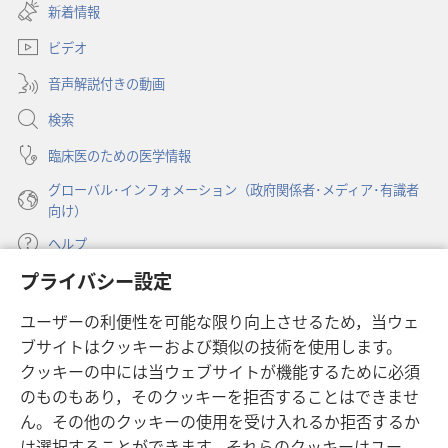
し
新着情報
タ
い
ブ
ビデオ
タ
で
ブ
開
音声解説付きの動画
で
く）
開
検索
く）
臨床医のための医学情報
グローバル･インフォメーション（政府関係者･メディア･有識者
向け）
ヘルプ
プライバシー設定
寄付
（新
ユーザーの利便性を可能な限り向上させるため，当ウェ
し
ブサイトはクッキーおよび類似の技術を使用します。
い
ものみの塔 オンライン・ライブラリー
（新
タ
クッキーの中には当ウェブサイトが機能するために必須
し
ブ
®
のものもあり，そのクッキーを拒否することはできませ
JW Hub
い
（新
で
ん。その他のクッキーの使用を受け入れるか拒否するか
タ
し
開
®
JW Library
ブ
は選択することができます。それらのクッキーはユー
い