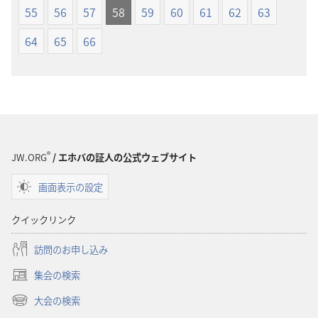
（1985
（1985
55
56
57
58
59
60
61
62
63
年
年
64
65
66
版）
版）
®
JW.ORG
/ エホバの証人の公式ウェブサイト
画面表示の設定
クイックリンク
訪問のお申し込み
集会の検索
（新
し
大会の検索
（新
い