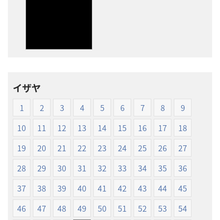
版
ディ
物
オ
の
の
ダ
ダ
ウ
ウ
ン
ン
ロー
ロー
イザヤ
ド
ド
オ
オ
1
2
3
4
5
6
7
8
9
プ
プ
ショ
ショ
10
11
12
13
14
15
16
17
18
ン
ン
19
20
21
22
23
24
25
26
27
新
新
世
世
28
29
30
31
32
33
34
35
36
界
界
37
38
39
40
41
42
43
44
45
訳
訳
聖
聖
46
47
48
49
50
51
52
53
54
書
書