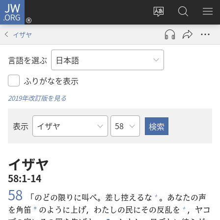
JW.ORG
ロ
サ
JW.ORG
メ
グ
イ
の
ニ
イ
イザヤ
ト
検
を
ン
の
索
表
（新
言語を選ぶ
言
示
し
語
い
ふりがなを表示
を
タ
2019年改訂版を見る
変
ブ
え
で
章
表示
る
開
聖
く）
書
の
イザヤ
書
58:1-14
名
58
「のどの
限
りに
叫
べ。
差
し
控
えるな
。あなたの
声
+
を
角
笛
のように
上
げ，わたしの
民
にその
反
乱
を
，ヤコ
+
*