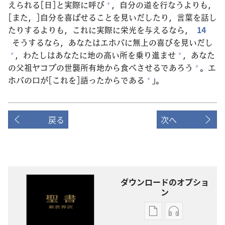
えられる[
日
]と
実
際
に
呼
び
，
自
分
の
道
を
行
なうよりも，
+
[また，]
自
分
を
喜
ばせることを
見
いだしたり，
言
葉
を
話
し
たりするよりも，これに
実
際
に
栄
光
を
与
えるなら，
14
そうするなら，あなたはエホバに
無
上
の
喜
びを
見
いだし
，わたしはあなたに
地
の
高
い
所
を
乗
り
進
ませ
，あなた
+
+
の
父
祖
ヤコブの
世
襲
所
有
地
から
食
べさせるであろう
。エ
+
ホバの
口
が[これを]
語
ったからである
」。
+
戻る
次へ
ダウンロードのオプショ
ン
出
オー