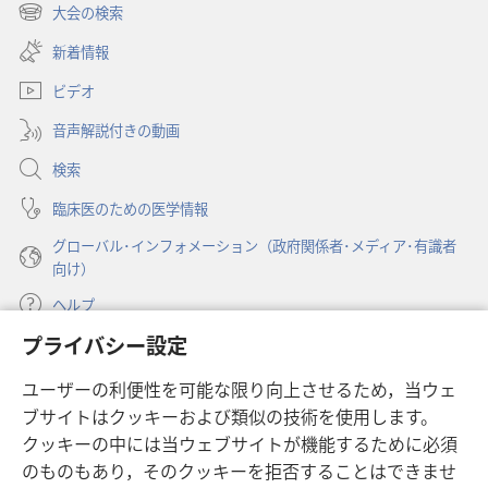
し
大会の検索
（新
い
し
新着情報
タ
い
ブ
ビデオ
タ
で
ブ
開
音声解説付きの動画
で
く）
開
検索
く）
臨床医のための医学情報
グローバル･インフォメーション（政府関係者･メディア･有識者
向け）
ヘルプ
プライバシー設定
寄付
（新
ユーザーの利便性を可能な限り向上させるため，当ウェ
し
ブサイトはクッキーおよび類似の技術を使用します。
い
ものみの塔 オンライン・ライブラリー
（新
タ
クッキーの中には当ウェブサイトが機能するために必須
し
ブ
®
のものもあり，そのクッキーを拒否することはできませ
JW Hub
い
（新
で