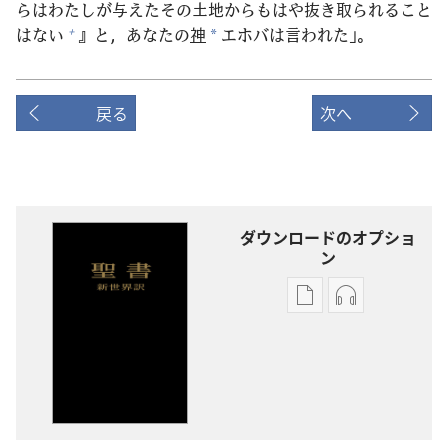
らはわたしが
与
えたその
土
地
からもはや
抜
き
取
られること
はない
』と，あなたの
神
エホバは
言
われた」。
+
*
戻る
次へ
ダウンロードのオプショ
ン
出
オー
版
ディ
物
オ
の
の
ダ
ダ
ウ
ウ