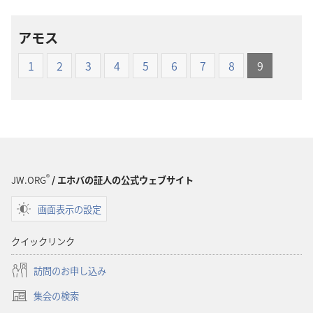
ン
ン
ロー
ロー
アモス
ド
ド
オ
オ
1
2
3
4
5
6
7
8
9
プ
プ
ショ
ショ
ン
ン
新
新
世
世
界
界
®
訳
訳
JW.ORG
/ エホバの証人の公式ウェブサイト
聖
聖
画面表示の設定
書
書
（1985
（1985
クイックリンク
年
年
版）
版）
訪問のお申し込み
集会の検索
（新