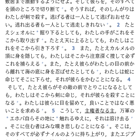
敷
居
まで
激
動
するようにせよ。そして
彼
らを，そのすべて
を
頭
のところで
切
り
断
て
。そうすれば，そのしんがりは
+
わたしが
剣
で
殺
す。
逃
げる
者
は
一人
として
逃
げおおせな
い。
逃
れ
出
る
者
も
一人
として
逃
走
しきれない
。
2
たと
+
えシェオルに
掘
り
下
るとしても，わたしの
手
がこれをそ
*
こから
取
り
出
す
。たとえ
天
に
上
るとしても，わたしはこ
+
れをそこから
引
き
下
ろす
。
3
また，たとえカルメルの
+
頂
に
身
を
隠
しても，わたしはそこから
注
意
深
く
捜
して
必
ず
これを
捕
らえる
。また，たとえ
彼
らがわたしの
目
の
前
か
+
ら
離
れて
海
の
底
に
身
を
忍
ばせたとしても
，わたしは
蛇
に
+
命
じてそこに
下
らせ，それが
彼
らをかむことになる。
4
そして，たとえ
彼
らがその
敵
の
前
でとりこになるとして
も，わたしはそこから
剣
に
命
じ，それが
彼
らを
殺
すことに
なる
。わたしは
彼
らに
目
を
留
めて，
良
いことではなく
悪
+
いことを
求
める
。
5
こうして，
主
権
者
なる
主
，
万
軍
の
+
エホバ
自
らその
地
に
触
れるゆえに，それは
溶
け
去
る
+
*
*
。そこに
住
む
者
はみな
嘆
き
悲
しむことになる
。そこは，
+
そのすべてが
必
ずナイルのように
持
ち
上
がり，またエジプ