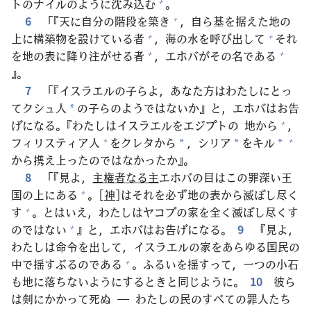
トのナイルのように
沈
み
込
む
。
+
6
「『
天
に
自
分
の
階
段
を
築
き
，
自
ら
基
を
据
えた
地
の
+
上
に
構
築
物
を
設
けている
者
，
海
の
水
を
呼
び
出
して
それ
+
+
を
地
の
表
に
降
り
注
がせる
者
，エホバがその
名
である
+
+
』。
7
「『イスラエルの
子
らよ，あなた
方
はわたしにとっ
てクシュ
人
の
子
らのようではないか』と，エホバはお
告
*
げになる。『わたしはイスラエルをエジプトの
地
から
，
+
フィリスティア
人
をクレタから
，シリア
をキル
+
+
*
*
*
から
携
え
上
ったのではなかったか』。
8
「『
見
よ，
主
権
者
なる
主
エホバの
目
はこの
罪
深
い
王
国
の
上
にある
。[
神
]はそれを
必
ず
地
の
表
から
滅
ぼし
尽
く
+
す
。とはいえ，わたしはヤコブの
家
を
全
く
滅
ぼし
尽
くす
+
のではない
』と，エホバはお
告
げになる。
9
『
見
よ，
+
わたしは
命
令
を
出
して，イスラエルの
家
をあらゆる
国
民
の
中
で
揺
すぶるのである
。ふるいを
揺
すって，
一
つの
小
石
+
も
地
に
落
ちないようにするときと
同
じように。
10
彼
ら
は
剣
にかかって
死
ぬ ― わたしの
民
のすべての
罪
人
たち