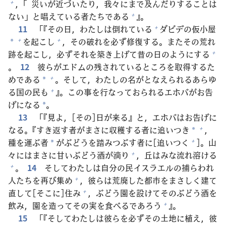
，「
災
いが
近
づいたり，
我
々
にまで
及
んだりすることは
+
ない」と
唱
えている
者
たちである
』。
+
11
「『その
日
，わたしは
倒
れている
ダビデの
仮
小
屋
+
を
起
こし
，その
破
れを
必
ず
修
復
する。またその
荒
れ
+
+
*
跡
を
起
こし，
必
ずそれを
築
き
上
げて
昔
の
日
のようにする
+
。
12
彼
らがエドムの
残
されているところを
取
得
するた
めである
。そして，わたしの
名
がとなえられるあらゆ
+
*
る
国
の
民
も
』。この
事
を
行
なっておられるエホバがお
告
+
げになる
。
*
13
「『
見
よ，[その]
日
が
来
る』と，エホバはお
告
げに
なる。『すき
返
す
者
がまさに
収
穫
する
者
に
追
いつき
，
+
*
種
を
運
ぶ
者
がぶどうを
踏
みつぶす
者
に[
追
いつく
]。
山
+
*
々
にはまさに
甘
いぶどう
酒
が
滴
り
，
丘
はみな
流
れ
溶
ける
+
。
14
そしてわたしは
自
分
の
民
イスラエルの
捕
らわれ
+
人
たちを
再
び
集
め
，
彼
らは
荒
廃
した
都
市
をまさしく
建
て
+
直
して[そこに]
住
み
，ぶどう
園
を
設
けてそのぶどう
酒
を
+
飲
み，
園
を
造
ってその
実
を
食
べるであろう
』。
+
15
「『そしてわたしは
彼
らを
必
ずその
土
地
に
植
え，
彼