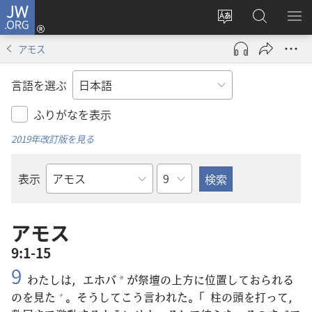
JW.ORG
ロ
サ
JW.ORG
メ
グ
イ
の
ニ
イ
アモス
ト
検
を
ン
の
索
表
（新
言語を選ぶ
言
示
し
語
い
ふりがなを表示
を
タ
2019年改訂版を見る
変
ブ
え
で
章
表示
る
開
聖
く）
書
の
アモス
書
9:1-15
名
9
わたしは，エホバ
が
祭
壇
の
上
方
に
位
置
しておられる
*
のを
見
た
。そうしてこう
言
われた。「
柱
の
頭
を
打
って，
+