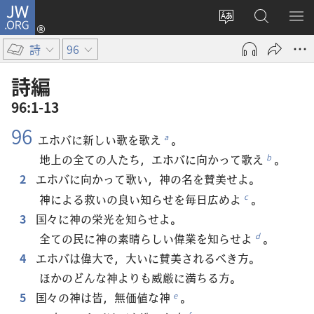
JW.ORG
ロ
サ
JW.ORG
メ
グ
イ
の
ニ
イ
詩
96
ト
検
を
ン
の
索
表
（新
詩編
言
示
し
96:1-13
語
い
96
を
タ
エホバに新しい歌を歌え
。
a
変
ブ
地上の全ての人たち，エホバに向かって歌え
。
b
え
で
2
エホバに向かって歌い，神の名を賛美せよ。
る
開
神による救いの良い知らせを毎日広めよ
。
c
く）
3
国々に神の栄光を知らせよ。
全ての民に神の素晴らしい偉業を知らせよ
。
d
4
エホバは偉大で，大いに賛美されるべき方。
ほかのどんな神よりも威厳に満ちる方。
5
国々の神は皆，無価値な神
。
e