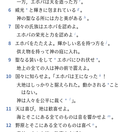
一方，エホバは天を造った方
。
f
6
威光
と輝きに包まれている
。
g
*
神の聖なる所には力と美がある
。
h
7
国々の氏族はエホバを認めよ。
エホバの栄光と力を認めよ
。
i
8
エホバをたたえよ。輝かしい名を持つ方を
。
j
供え物を持って神の庭に入れ。
9
聖なる装いをして
エホバにひれ伏せ
。
*
*
地上の全ての人は神の前で震えよ。
10
国々に知らせよ。「エホバは王になった
！
k
大地はしっかりと据えられた。動かされる
こと
*
はない。
神は人々を公平に裁く
」。
l
*
11
天は喜び，地は歓喜せよ。
海とそこにある全てのものは音を響かせよ
。
m
12
野原とそこにある全てのものは喜べ
。
n