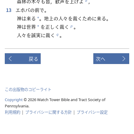
森林の木々も皆，歓声を上げよ
，
o
13
エホバの前で。
神は来る
。地上の人々を裁くために来る。
*
神は世界
を正しく裁く
。
p
*
人々を誠実に裁く
。
q
戻る
次へ
この出版物のコピーライト
Copyright
©
2026
Watch Tower Bible and Tract Society of
Pennsylvania.
利用規約
|
プライバシーに関する方針
|
プライバシー設定