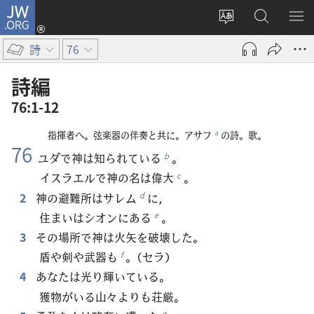
JW.ORG
ロ
サ
JW.ORG
メ
グ
イ
の
ニ
イ
詩
76
ト
検
を
ン
の
索
表
（新
詩編
言
示
し
76:1-12
語
い
を
タ
a
指揮者へ。弦楽器の伴奏と共に。アサフ
の詩。歌。
変
ブ
76
ユダで神は知られている
。
b
え
で
イスラエルで神の名は偉大
。
c
る
開
2
神の避難所はサレム
に，
d
く）
住まいはシオンにある
。
e
3
その場所で神は火矢を破壊した。
盾や剣や武器も
。（セラ）
f
4
あなたは光り輝いている。
獲物がいる山々よりも荘厳。
g