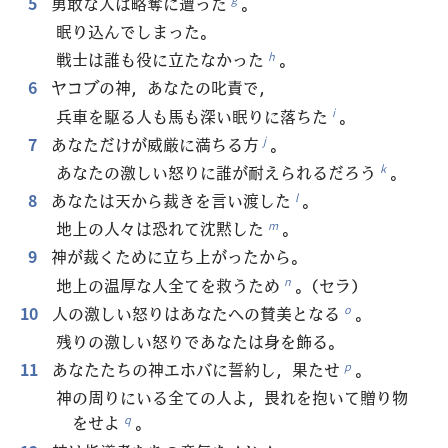
5
勇敢な人は略奪に遭った
。
眠り込んでしまった。
戦士は誰も役に立たなかった
。
h
6
ヤコブの神，あなたの叱責で，
兵車を駆る人も馬も深い眠りに落ちた
。
i
7
あなただけが威厳に満ちる方
。
j
あなたの激しい怒りに誰が耐えられるだろう
。
k
8
あなたは天から裁きを言い渡した
。
l
地上の人々は恐れて沈黙した
。
m
9
神が裁くために立ち上がったから。
地上の温厚な人全てを救うため
。（セラ）
n
10
人の激しい怒りはあなたへの賛美となる
。
o
残りの激しい怒りであなたは身を飾る。
11
あなたたちの神エホバに誓約し，果たせ
。
p
神の周りにいる全ての人よ，畏れを抱いて贈り物
をせよ
。
q