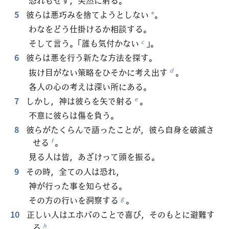
5
彼らは悪巧みを捨てようとしない
。
*
わなをどう仕掛けるか相談する。
そして言う。「誰も気付かない
」。
c
6
彼らは悪を行う新たな方法を探す。
抜け目がない策略をひそかに考え出す
。
d
各人の心の考えは深い所にある。
7
しかし，神は彼らを矢で射る
。
e
不意に彼らは傷を負う。
8
彼らがたくらんで語ったことが，彼ら自身を破滅さ
せる
。
f
見る人は皆，あざけって頭を振る。
9
その時，全ての人は恐れ，
神が行った事を知らせる。
その方の行いを洞察する
。
g
10
正しい人はエホバのことで喜び，そのもとに避難す
る
。
h