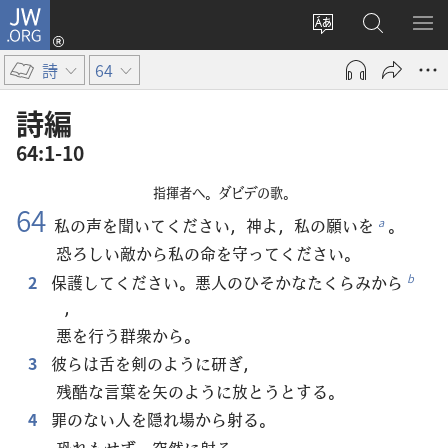
JW.ORG
ロ
サ
JW.ORG
メ
グ
イ
の
ニ
イ
詩
64
ト
検
を
ン
の
索
表
（新
詩編
言
示
し
64:1-10
語
い
を
タ
指揮者へ。ダビデの歌。
変
ブ
64
私の声を聞いてください，神よ，私の願いを
。
a
え
で
恐ろしい敵から私の命を守ってください。
る
開
2
保護してください。悪人のひそかなたくらみから
b
く）
，
悪を行う群衆から。
3
彼らは舌を剣のように研ぎ，
残酷な言葉を矢のように放とうとする。
4
罪のない人を隠れ場から射る。
恐れもせず，突然に射る。