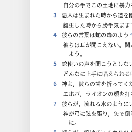
自分の手でこの土地に暴力
3
悪人は生まれた時から道を
誕生した時から勝手気まま
4
彼らの言葉は蛇の毒のよう
e
彼らは耳が聞こえない。聞
よう。
5
蛇使いの声を聞こうとしな
どんなに上手に唱えられる
6
神よ，彼らの歯を折ってく
エホバ，ライオンの顎を打
7
彼らが，流れる水のように
神が弓に弦を張り，矢で倒
に。