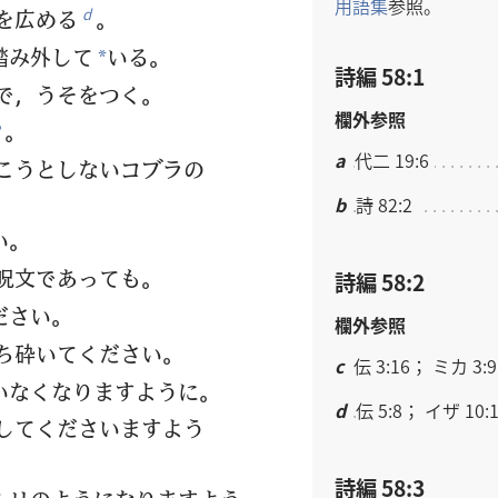
用語集
参照。
を広める
。
d
踏み外して
いる。
*
詩編 58:1
で，うそをつく。
欄外参照
。
a
代二 19:6
こうとしないコブラの
b
詩 82:2
い。
呪文であっても。
詩編 58:2
ださい。
欄外参照
ち砕いてください。
c
伝 3:16； ミカ 3:9
いなくなりますように。
d
伝 5:8； イザ 10:
してくださいますよう
詩編 58:3