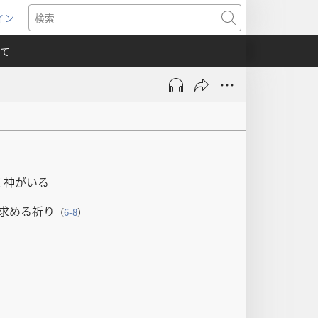
イン
新
検
索
て
）
く神がいる
求める祈り
（
6-8
）