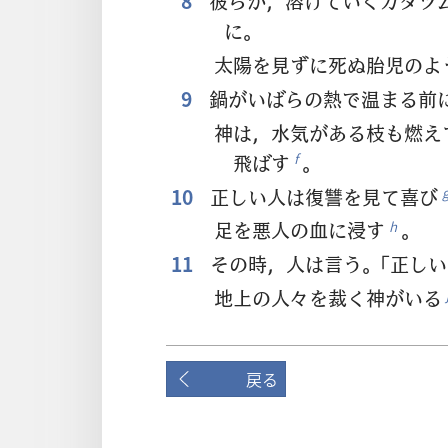
8
彼らが，溶けていくカタツ
に。
太陽を見ずに死ぬ胎児のよ
9
鍋がいばらの熱で温まる前
神は，水気がある枝も燃え
飛ばす
。
f
10
正しい人は復讐を見て喜び
足を悪人の血に浸す
。
h
11
その時，人は言う。「正しい
地上の人々を裁く神がいる
戻る