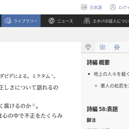
日本語
ログ
言
（
語
し
ライブラリー
ニュース
エホバの証人につい
を
い
選
タ
ぶ
ブ
で
開
く
詩編 概要
地上の人々を裁
。ダビデによる。ミクタム
。
*
悪人の処罰を
正しさについて語れるの
く裁けるのか
。
b
詩編 58:表題
は心の中で不正をたくらみ
脚注