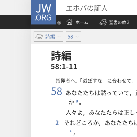
JW.ORG
エホバの証人
ホーム
聖書の教え
詩編
58
詩編
58:1-11
指揮者へ。「滅ぼすな」に合わせて
58
あなたたちは黙っていて，
か
。
a
人々よ，あなたたちは正し
2
それどころか，あなたたち
，
c