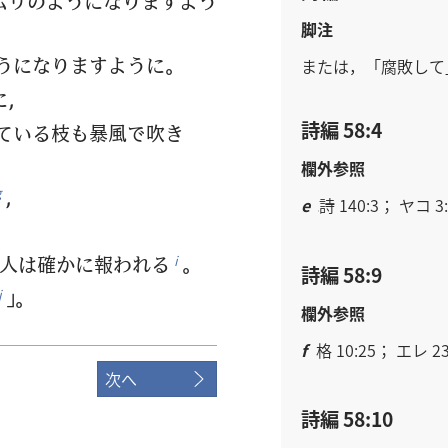
ムリのようになりますよう
脚注
うになりますように。
または，「腐敗して
に，
詩編 58:4
ている枝も暴風で吹き
欄外参照
，
g
e
詩 140:3； ヤコ 3:
人は確かに報われる
。
i
詩編 58:9
」。
j
欄外参照
f
格 10:25； エレ 23
次へ
詩編 58:10