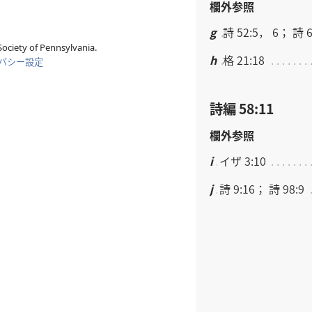
欄外参照
g
詩 52:5， 6； 詩 6
ociety of Pennsylvania.
h
格 21:18
バシー設定
詩編 58:11
欄外参照
i
イザ 3:10
j
詩 9:16； 詩 98:9