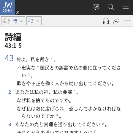
JW.ORG
ロ
サ
JW.ORG
メ
グ
イ
の
ニ
イ
詩
43
ト
検
を
ン
の
索
表
（新
詩編
言
示
し
43:1-5
語
い
43
を
タ
神よ，私を裁き
，
a
変
ブ
不忠実な
国民との訴訟で私の側に立ってくださ
*
え
で
い
。
b
る
開
欺きや不正を働く人から助け出してください。
く）
2
あなたは私の神，私の要塞
。
c
なぜ私を捨てたのですか。
なぜ私は敵に虐げられ，悲しんで歩かなければな
らないのですか
。
d
3
あなたの光と真理を送り出してください
。
e
それらが私を導いてくれますように
。
f