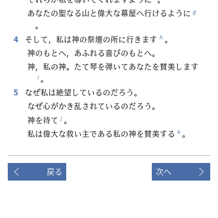
あなたの聖なる山と偉大な幕屋へ行けるように
g
。
4
そして，私は神の祭壇の所に行きます
。
h
神のもとへ，あふれる喜びのもとへ。
神，私の神。たて琴を弾いてあなたを賛美します
。
i
5
なぜ私は絶望しているのだろう。
なぜ心がかき乱されているのだろう。
神を待て
。
j
私は偉大な救い主である私の神を賛美する
。
k
戻る
次へ