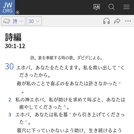
JW.ORG
ロ
サ
JW.ORG
メ
グ
イ
の
ニ
イ
詩
30
ト
検
を
ン
の
索
表
（新
詩編
言
示
し
30:1-12
語
い
を
タ
詩。家を奉献する時の歌。ダビデによる。
変
ブ
30
エホバ，あなたをたたえます。私を救い出して
く
*
え
で
ださったから。
る
開
敵が私のことで喜ぶのをあなたは許さなかった
a
く）
。
2
私の神エホバ，私が助けを求めて叫ぶと，あなたは
癒やしてくださった
。
b
3
エホバ，あなたは私を墓
から引き上げてくださっ
*
た
。
c
墓穴に下っていかないよう助け，生き続けるよう