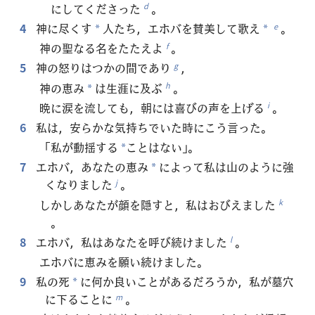
にしてくださった
。
d
4
神に尽くす
人たち，エホバを賛美して歌え
。
e
*
*
神の聖なる名をたたえよ
。
f
5
神の怒りはつかの間であり
，
g
神の恵み
は生涯に及ぶ
。
h
*
晩に涙を流しても，朝には喜びの声を上げる
。
i
6
私は，安らかな気持ちでいた時にこう言った。
「私が動揺する
ことはない」。
*
7
エホバ，あなたの恵み
によって私は山のように強
*
くなりました
。
j
しかしあなたが顔を隠すと，私はおびえました
k
。
8
エホバ，私はあなたを呼び続けました
。
l
エホバに恵みを願い続けました。
9
私の死
に何か良いことがあるだろうか，私が墓穴
*
に下ることに
。
m