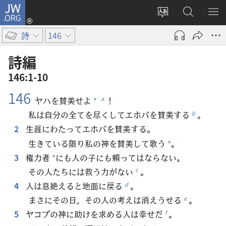
JW.ORG
ロ
サ
JW.ORG
メ
グ
イ
の
ニ
イ
詩
146
ト
検
を
ン
の
索
表
（新
詩編
言
示
し
146:1-10
語
い
146
を
タ
ヤハを賛美せよ
！
a
*
変
ブ
私は自分の全てを尽くしてエホバを賛美する
。
b
え
で
2
生涯にわたってエホバを賛美する。
る
開
生きている限り私の神を賛美して歌う
。
く）
*
3
権力者
にも人の子にも頼ってはならない。
*
その人たちには救う力がない
。
c
4
人は息絶えると地面に戻る
。
d
まさにその日，その人の考えは消えうせる
。
e
5
ヤコブの神に助けを求める人は幸せだ
。
f