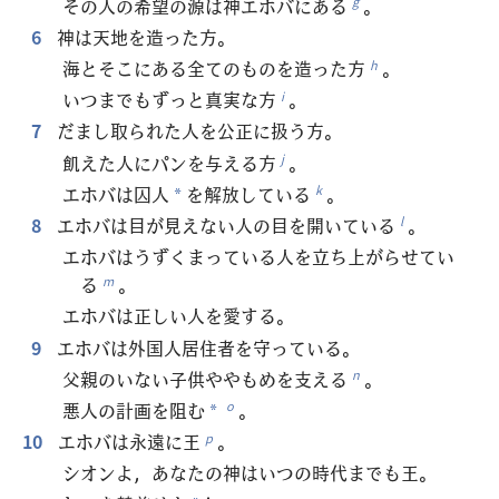
その人の希望の源は神エホバにある
。
g
6
神は天地を造った方。
海とそこにある全てのものを造った方
。
h
いつまでもずっと真実な方
。
i
7
だまし取られた人を公正に扱う方。
飢えた人にパンを与える方
。
j
エホバは囚人
を解放している
。
k
*
8
エホバは目が見えない人の目を開いている
。
l
エホバはうずくまっている人を立ち上がらせてい
る
。
m
エホバは正しい人を愛する。
9
エホバは外国人居住者を守っている。
父親のいない子供ややもめを支える
。
n
悪人の計画を阻む
。
o
*
10
エホバは永遠に王
。
p
シオンよ，あなたの神はいつの時代までも王。