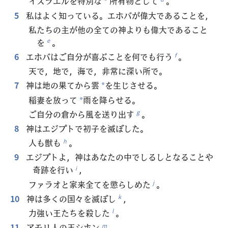
イスラエルを特別な
所有物として
。
*
5
私はよく知っている。エホバが偉大であることを，
私たちの主が他の全ての神よりも偉大であること
を
。
e
6
エホバはご自分が喜ぶことを何でも行う
。
f
天で，地で，海で，非常に深い所で。
7
神は地の果てから雲
を生じさせる。
*
稲妻を放って
雨を降らせる。
*
ご自分の倉から風を送り出す
。
g
8
神はエジプトで初子を滅ぼした。
人も獣も
。
h
9
エジプトよ，神はあなたの中でしるしとなることや
奇跡を行い
，
i
ファラオと家来全てを懲らしめた
。
j
10
神は多くの国々を滅ぼし
，
k
力強い王たちを殺した
。
l
11
アモリ人の王シホン
，
m