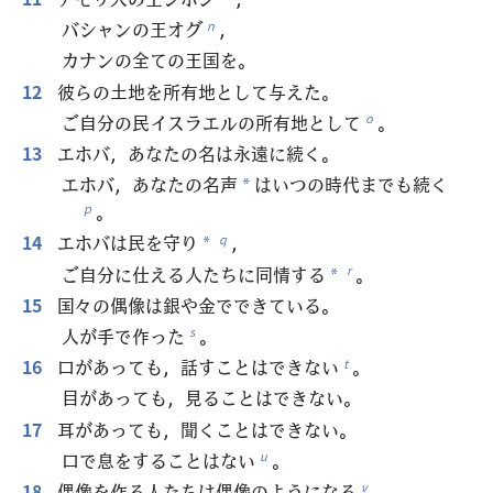
バシャンの王オグ
，
n
カナンの全ての王国を。
12
彼らの土地を所有地として与えた。
ご自分の民イスラエルの所有地として
。
o
13
エホバ，あなたの名は永遠に続く。
エホバ，あなたの名声
はいつの時代までも続く
*
。
p
14
エホバは民を守り
，
q
*
ご自分に仕える人たちに同情する
。
r
*
15
国々の偶像は銀や金でできている。
人が手で作った
。
s
16
口があっても，話すことはできない
。
t
目があっても，見ることはできない。
17
耳があっても，聞くことはできない。
口で息をすることはない
。
u
18
偶像を作る人たちは偶像のようになる
。
v