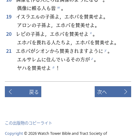
偶像に頼る人も皆
。
w
19
イスラエルの子孫よ，エホバを賛美せよ。
アロンの子孫よ，エホバを賛美せよ。
20
レビの子孫よ，エホバを賛美せよ
。
x
エホバを畏れる人たちよ，エホバを賛美せよ。
21
エホバがシオンから賛美されますように
。
y
エルサレムに住んでいるその方が
。
z
ヤハを賛美せよ
！
a
戻る
次へ
この出版物のコピーライト
Copyright
©
2026
Watch Tower Bible and Tract Society of