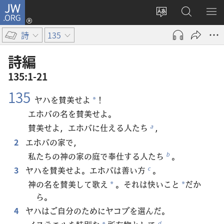
JW.ORG
ロ
サ
JW.ORG
メ
グ
イ
の
ニ
イ
詩
135
ト
検
を
ン
の
索
表
（新
詩編
言
示
し
135:1-21
語
い
135
を
タ
ヤハを賛美せよ
！
*
変
ブ
エホバの名を賛美せよ。
え
で
賛美せよ，エホバに仕える人たち
，
a
る
開
2
エホバの家で，
く）
私たちの神の家の庭で奉仕する人たち
。
b
3
ヤハを賛美せよ。エホバは善い方
。
c
神の名を賛美して歌え
。それは快いこと
だか
*
*
ら。
4
ヤハはご自分のためにヤコブを選んだ。
d