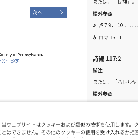
または，「氏族」。
次へ
欄外参照
a
啓 7:9， 10
b
ロマ 15:11
ociety of Pennsylvania.
詩編 117:2
バシー設定
脚注
または，「ハレルヤ
欄外参照
c
哀 3:22
d
詩 25:10； 詩 91:
，当ウェブサイトはクッキーおよび類似の技術を使用します。
e
詩 100:5
ことはできません。その他のクッキーの使用を受け入れるか拒