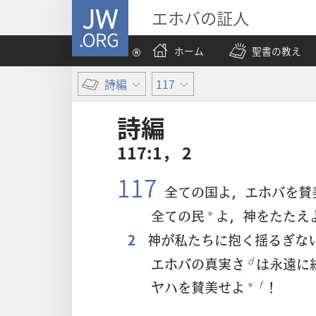
JW.ORG
エホバの証人
ホーム
聖書の教え
詩編
117
詩編
117:1， 2
117
全ての国よ，エホバを賛
全ての民
よ，神をたたえ
*
2
神が私たちに抱く揺るぎな
エホバの真実さ
は永遠に
d
ヤハを賛美せよ
！
f
*