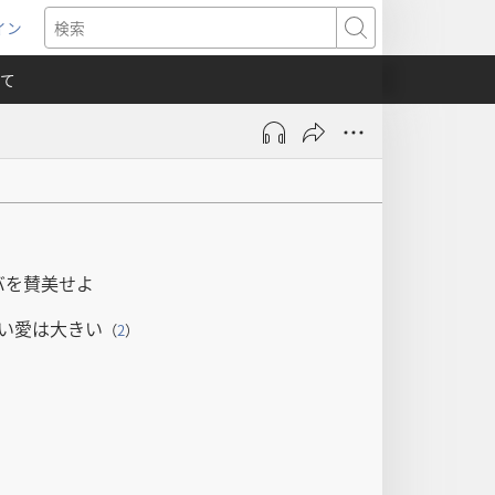
イン
新
検
索
て
）
バを賛美せよ
い愛は大きい
（
2
）