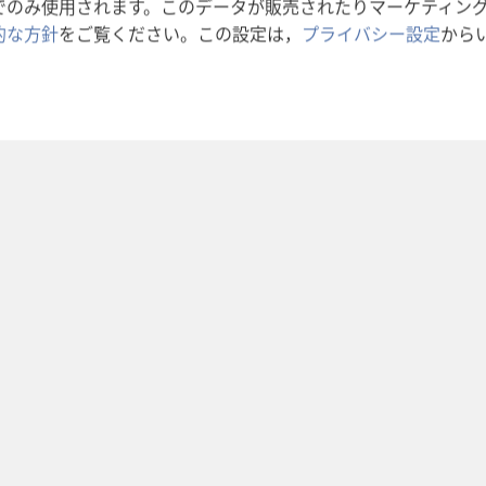
でのみ使用されます。このデータが販売されたりマーケティン
f
詩 111:1
的な方針
をご覧ください。この設定は，
プライバシー設定
から