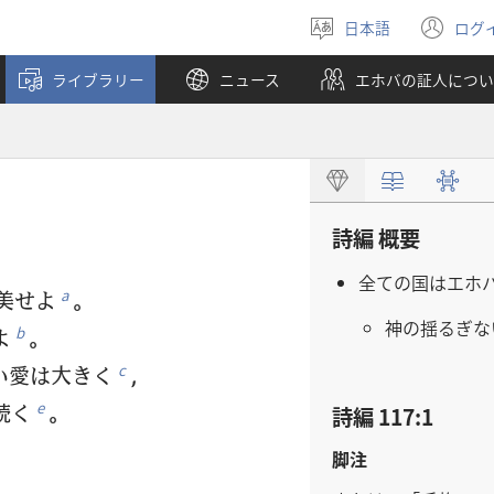
日本語
ログ
言
（
語
し
ライブラリー
ニュース
エホバの証人につい
を
い
選
タ
ぶ
ブ
で
開
く
詩編 概要
全ての国はエホ
美せよ
。
a
神の揺るぎな
よ
。
b
い愛は大きく
，
c
続く
。
e
詩編 117:1
脚注