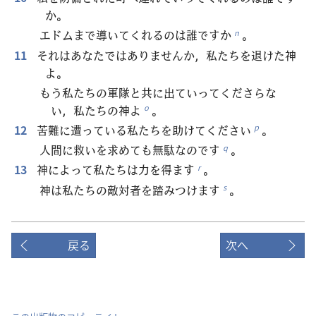
か。
エドムまで導いてくれるのは誰ですか
。
n
11
それはあなたではありませんか，私たちを退けた神
よ。
もう私たちの軍隊と共に出ていってくださらな
い，私たちの神よ
。
o
12
苦難に遭っている私たちを助けてください
。
p
人間に救いを求めても無駄なのです
。
q
13
神によって私たちは力を得ます
。
r
神は私たちの敵対者を踏みつけます
。
s
戻る
次へ