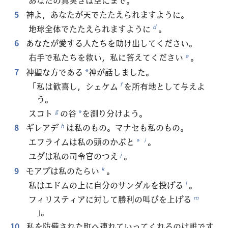
5
神よ，あなたが天でたたえられますように。
地球全体でたたえられますように
。
d
6
あなたが愛する人たちを助け出してください。
右手で私たちを救い，私に答えてください
。
e
7
神聖な方である
神が話しました。
*
「私は歓喜し，シェケム
を所有地として与えよ
f
う。
スコト
の谷
を測り分けよう。
g
*
8
ギレアデ
は私のもの。マナセも私のもの。
h
エフライムは私の頭のかぶと
。
i
*
ユダは私の司令官のつえ
。
j
9
モアブは私のたらい
。
k
私はエドムの上に自分のサンダルを投げる
。
l
フィリスティアに対して勝利の叫びを上げる
m
」。
10
私を防備された町へ連れていってくれるのは誰です