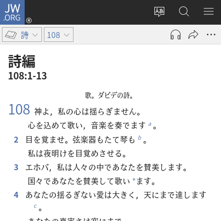
JW.ORG
ロ
サ
JW.ORG
メ
グ
イ
の
ニ
イ
詩
108
ト
検
を
ン
の
索
表
（新
詩編
言
示
し
108:1-13
語
い
を
タ
歌。ダビデの詩。
変
ブ
108
神よ，私の心は揺らぎません。
え
で
心を込めて歌い，音楽を奏でます
。
a
る
開
2
目を覚ませ。弦楽器もたて琴も
。
b
く）
私は夜明けを目覚めさせる。
3
エホバ，私は人々の中であなたを賛美します。
国々であなたを賛美して歌い
ます。
*
4
あなたの揺るぎない愛は大きく，天にまで達します
。
c
あなたの真実さは空にまで。