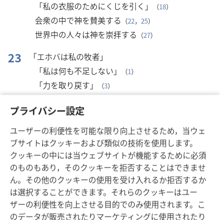
「私の衣服のためにくじを引く」
（
18
）
会衆の中で神を賛美する
（
22
，
25
）
世界中の人々は神を崇拝する
（
27
）
23
「エホバは私の牧者」
「私は何も不足しない」
（
1
）
「力を取り戻す」
（
3
）
「私の杯は満たされる」
（
5
）
プライバシー設定
24
栄光の王が門から入る
ユーザーの利便性を可能な限り向上させるため，当ウェ
地球はエホバのもの
（
1
）
ブサイトはクッキーおよび類似の技術を使用します。
クッキーの中には当ウェブサイトが機能するために必須
25
導きと許しを求める祈り
のものもあり，そのクッキーを拒否することはできませ
あなたの道をどう歩むべきかを教えてください
ん。その他のクッキーの使用を受け入れるか拒否するか
（
4
）
は選択することができます。それらのクッキーはユー
エホバを親しい友とする
（
14
）
ザーの利便性を向上させる目的でのみ使用されます。こ
「私の全ての罪を許してください」
（
18
）
のデータが販売されたりマーケティングに使用されたり