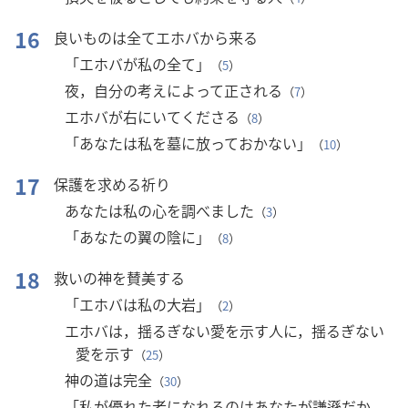
16
良いものは全てエホバから来る
「エホバが私の全て」
（
5
）
夜，自分の考えによって正される
（
7
）
エホバが右にいてくださる
（
8
）
「あなたは私を墓に放っておかない」
（
10
）
17
保護を求める祈り
あなたは私の心を調べました
（
3
）
「あなたの翼の陰に」
（
8
）
18
救いの神を賛美する
「エホバは私の大岩」
（
2
）
エホバは，揺るぎない愛を示す人に，揺るぎない
愛を示す
（
25
）
神の道は完全
（
30
）
「私が優れた者になれるのはあなたが謙遜だか