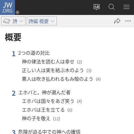
JW.ORG
ロ
サ
JW.ORG
メ
グ
イ
の
ニ
イ
詩
詩編 概要
ト
検
を
ン
の
索
表
（新
概要
言
示
し
語
い
1
2つの道の対比
を
タ
神の律法を読む人は幸せ
（
2
）
変
ブ
正しい人は実を結ぶ木のよう
え
で
（
3
）
る
開
悪人は吹き払われるもみ殻のよう
（
4
）
く）
2
エホバと，神が選んだ者
エホバは国々をあざ笑う
（
4
）
エホバは王を立てる
（
6
）
神の子を敬え
（
12
）
3
危険が迫る中での神への確信