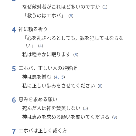
なぜ敵対者がこれほど多いのですか
（
1
）
「救うのはエホバ」
（
8
）
4
神に頼る祈り
「心を乱されるとしても，罪を犯してはならな
い」
（
4
）
私は穏やかに眠ります
（
8
）
5
エホバ，正しい人の避難所
神は悪を憎む
（
4，5
）
私に正しい歩みをさせてください
（
8
）
6
恵みを求める願い
死んだ人は神を賛美しない
（
5
）
神は恵みを求める願いを聞いてくださる
（
9
）
7
エホバは正しく裁く方