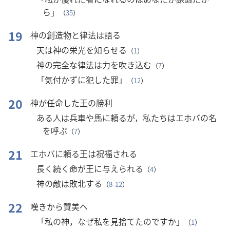
ら」
（
35
）
19
神の創造物と律法は語る
天は神の栄光を知らせる
（
1
）
神の完全な律法は力を吹き込む
（
7
）
「気付かずに犯した罪」
（
12
）
20
神が任命した王の勝利
ある人は兵車や馬に頼るが，私たちはエホバの名
を呼ぶ
（
7
）
21
エホバに頼る王は祝福される
長く続く命が王に与えられる
（
4
）
神の敵は敗北する
（
8-12
）
22
嘆きから賛美へ
「私の神，なぜ私を見捨てたのですか」
（
1
）