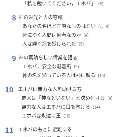
「私を裁いてください，エホバ」
（
8
）
8
神の栄光と人の尊厳
あなたの名ほど荘厳なものはない
（
1
，
9
）
死にゆく人間は何者なのか
（
4
）
人は輝く冠を授けられた
（
5
）
9
神の素晴らしい偉業を語る
エホバ，安全な避難所
（
9
）
神の名を知っている人は神に頼る
（
10
）
10
エホバは無力な人を助ける方
悪人は「神などいない」と決め付ける
（
4
）
無力な人はエホバに目を向ける
（
14
）
エホバは永遠に王
（
16
）
11
エホバのもとに避難する