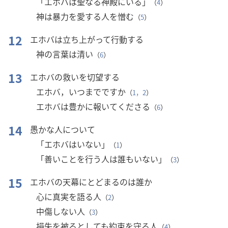
「エホバは聖なる神殿にいる」
（
4
）
神は暴力を愛する人を憎む
（
5
）
12
エホバは立ち上がって行動する
神の言葉は清い
（
6
）
13
エホバの救いを切望する
エホバ，いつまでですか
（
1，2
）
エホバは豊かに報いてくださる
（
6
）
14
愚かな人について
「エホバはいない」
（
1
）
「善いことを行う人は誰もいない」
（
3
）
15
エホバの天幕にとどまるのは誰か
心に真実を語る人
（
2
）
中傷しない人
（
3
）
損失を被るとしても約束を守る人
（
4
）