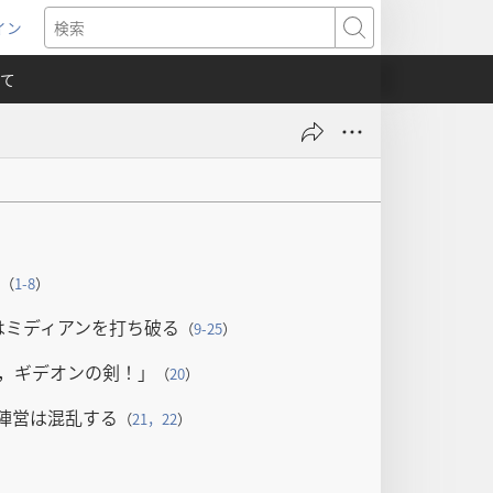
イン
新
検
索
て
）
（
1-8
）
はミディアンを打ち破る
（
9-25
）
，ギデオンの剣！」
（
20
）
陣営は混乱する
（
21，22
）