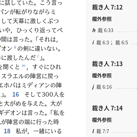
に話していた。こう言っ
裁き人 7:12
パンが転がりながらミ
欄外参照
そして天幕に激しくぶつ
いや，ひっくり返ってぺ
h
裁 6:33
間は言った。「それは，
i
裁 6:3； 裁 6:5
デオン
の剣に違いない。
k
手に渡したんだ
」。
l
裁き人 7:13
を聞くと
，すぐにひれ
m
欄外参照
イスラエルの陣営に戻っ
エホバはミディアンの陣
j
裁 6:16
」。
16
そして300人を
と大がめを与えた。大が
裁き人 7:14
ギデオンは言った。「私を
欄外参照
私が陣営の端に行った時
。
18
私が，一緒にいる
l
裁 7:7