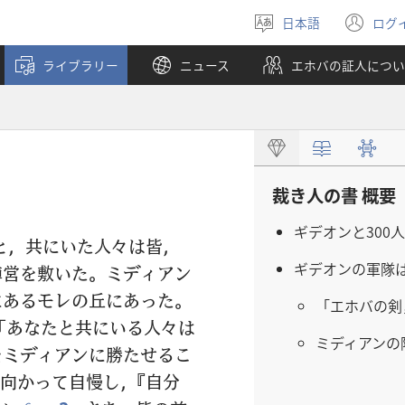
日本語
ログ
言
（
語
し
ライブラリー
ニュース
エホバの証人につい
を
い
選
タ
ぶ
ブ
で
開
く
裁き人の書 概要
ギデオンと300人
と，共にいた人々は皆，
ギデオンの軍隊
陣営を敷いた。ミディアン
にあるモレの丘にあった。
「エホバの剣
「あなたと共にいる人々は
ミディアンの
をミディアンに勝たせるこ
向かって自慢し，『自分
c