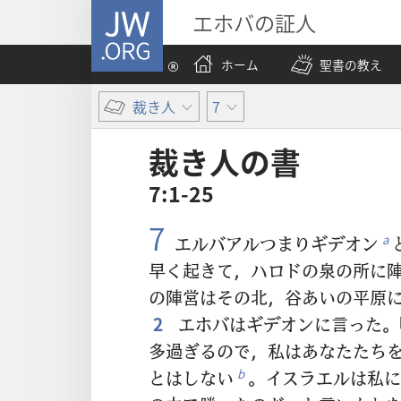
JW.ORG
エホバの証人
ホーム
聖書の教え
裁き人
7
裁き人​の​書
7:1-25
7
エルバアルつまりギデオン
a
早く起きて，ハロドの泉の所に
の陣営はその北，谷あいの平原
2
エホバはギデオンに言った。
多過ぎるので，私はあなたたち
とはしない
。イスラエルは私に
b