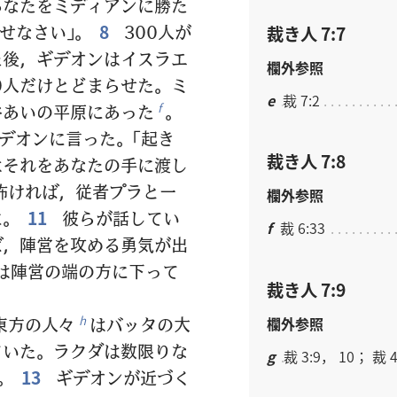
あなたをミディアンに勝た
せなさい」。
8
300人が
裁き人 7:7
た後，ギデオンはイスラエ
欄外参照
0人だけとどまらせた。ミ
e
裁 7:2
谷あいの平原にあった
。
f
デオンに言った。「起き
裁き人 7:8
はそれをあなたの手に渡し
怖ければ，従者プラと一
欄外参照
に。
11
彼らが話してい
f
裁 6:33
ば，陣営を攻める勇気が出
は陣営の端の方に下って
裁き人 7:9
東方の人々
はバッタの大
h
欄外参照
ていた。ラクダは数限りな
g
裁 3:9， 10； 裁 4
。
13
ギデオンが近づく