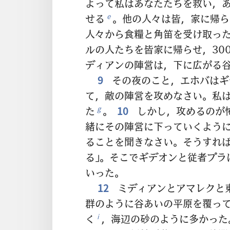
よって私はあなたたちを救い，
せる
。他の人々は皆，家に帰ら
e
人々から食糧と角笛を受け取っ
ルの人たちを皆家に帰らせ，30
ディアンの陣営は，下に広がる
9
その夜のこと，エホバはギ
て，敵の陣営を攻めなさい。私
た
。
10
しかし，攻めるのが
g
緒にその陣営に下っていくよう
ることを聞きなさい。そうすれ
る」。そこでギデオンと従者プラ
いった。
12
ミディアンとアマレクと
群のように谷あいの平原を覆っ
く
，海辺の砂のように多かった
i