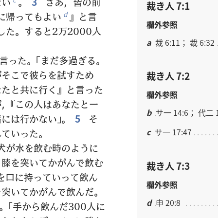
ない
。
3
さあ，皆の前
裁き人 7:1
に帰ってもよい
』と言
d
欄外参照
た。すると2万2000人
a
裁 6:11； 裁 6:32
言った。「まだ多過ぎる。
がそこで彼らを試すため
裁き人 7:2
なたと共に行く』と言った
欄外参照
，『この人はあなたと一
b
サ一 14:6； 代二 1
には行かない」。
5
そ
c
サ一 17:47
れていった。
犬が水を飲む時のように
，膝を突いてかがんで飲む
裁き人 7:3
を口に持っていって飲ん
欄外参照
を突いてかがんで飲んだ。
d
申 20:8
「手から飲んだ300人に