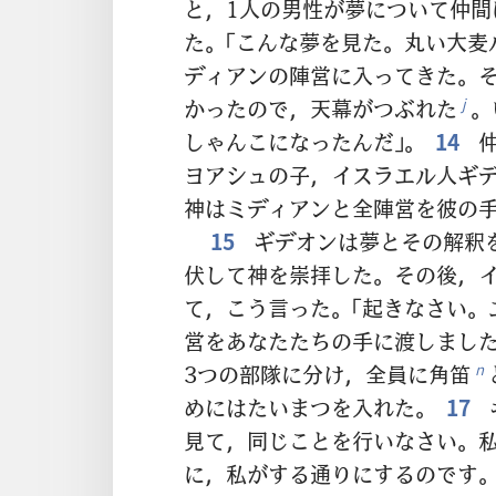
と，1人の男性が夢について仲間
た。「こんな夢を見た。丸い大麦
ディアンの陣営に入ってきた。
かったので，天幕がつぶれた
。
j
しゃんこになったんだ」。
14
仲
ヨアシュの子，イスラエル人ギ
神はミディアンと全陣営を彼の
15
ギデオンは夢とその解釈
伏して神を崇拝した。その後，
て，こう言った。「起きなさい。
営をあなたたちの手に渡しました
3つの部隊に分け，全員に角笛
n
めにはたいまつを入れた。
17
見て，同じことを行いなさい。
に，私がする通りにするのです