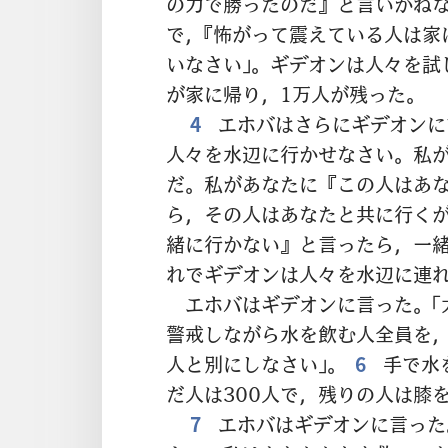
の力で勝ったのだ』と言いかね
で，『怖がって震えている人は家
いなさい」。ギデオンは人々を試し
が家に帰り，1万人が残った。
4
エホバはさらにギデオンに
人々を水辺に行かせなさい。私
だ。私があなたに『この人はあ
ら，その人はあなたと共に行くが
緒に行かない』と言ったら，一緒
れでギデオンは人々を水辺に連
エホバはギデオンに言った。「
警戒しながら水を飲む人全員を
人と別にしなさい」。
6
手で水
だ人は300人で，残りの人は膝
7
エホバはギデオンに言った。