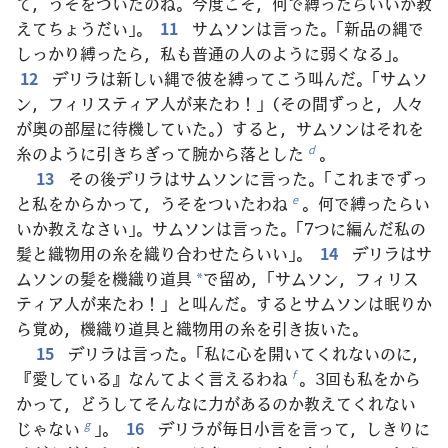
て，うそをついたのね。今度こそ，何で縛ったらいいか教
えてちょうだい」。
11
サムソンは言った。「新品の縄で
しっかり縛ったら，私も普通の人のように弱くなる」。
12
デリラは新しい縄で彼を縛ってこう叫んだ。「サムソ
ン，フィリスティア人が来たわ！」（その間ずっと，人々
が奥の部屋に待機していた。）すると，サムソンはそれを
糸のように引きちぎって腕から落とした
。
d
13
その後デリラはサムソンに言った。「これまでずっ
と私をからかって，うそをついたわね
。何で縛ったらい
e
いか教えなさい」。サムソンは言った。「7つに編んだ私の
髪と織物用の糸を織り合わせたらいい」。
14
デリラはサ
ムソンの髪を機織り道具
で留め，「サムソン，フィリス
*
ティア人が来たわ！」と叫んだ。するとサムソンは眠りか
ら覚め，機織り道具と織物用の糸を引き抜いた。
15
デリラは言った。「私に心を開いてくれないのに，
『愛している』なんてよく言えるわね
。3回も私をから
f
かって，どうしてそんなに力があるのか教えてくれない
じゃない
」。
16
デリラが毎日小言を言って，しきりに
g