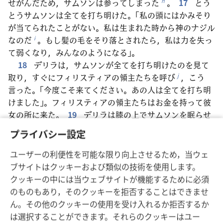
せがんだため，サムソンは参ってしまった
。
17
とう
h
とうサムソンは全てを打ち明けた。「私の頭にはかみそり
が当てられたことがない。私は生まれた時から神のナジル
なのだ
。もし髪の毛をそり落とされたら，私は力を失っ
i
て弱くなり，みんなのようになる」。
18
デリラは，サムソンが全てを打ち明けたのを見て
取り，すぐにフィリスティアの領主たちを呼び
，こう
j
言った。「今度こそ来てください。あの人は全てを打ち明
けました」。フィリスティアの領主たちはお金を持って彼
女の所に来た。
19
デリラは膝の上でサムソンを眠らせ
た。そして人を呼んで，7つに編んだ彼の髪をそり落とさ
プライバシー設定
せた。その後，サムソンを制することができるようになっ
た。サムソンは力を失っていったのである。
20
デリラ
ユーザーの利便性を可能な限り向上させるため，当ウェ
は叫んだ。「サムソン，フィリスティア人が来たわ！」 サ
ブサイトはクッキーおよび類似の技術を使用します。
ムソンは眠りから覚めて，「これまでのように出ていって
クッキーの中には当ウェブサイトが機能するために必須
振りほどこう」と言った。エホバが自分から離れたこと
k
のものもあり，そのクッキーを拒否することはできませ
を知らなかった。
21
フィリスティア人は彼を捕まえて
ん。その他のクッキーの使用を受け入れるか拒否するか
両目をえぐり取り，ガザに連れていって銅の足かせ2つを
は選択することができます。それらのクッキーはユー