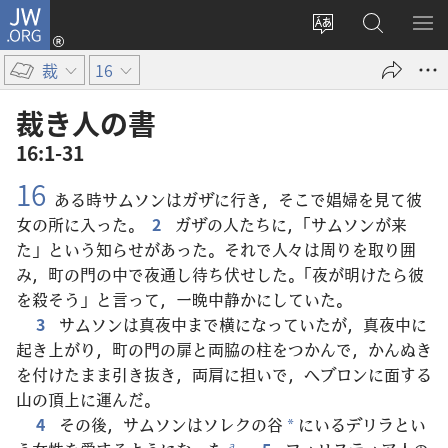
JW.ORG
ロ
サ
JW.ORG
メ
グ
イ
の
ニ
イ
裁
16
ト
検
を
ン
の
索
表
（新
裁き人​の​書
言
示
し
16:1-31
語
い
16
を
タ
ある時サムソンはガザに行き，そこで娼婦を見て彼
変
ブ
女の所に入った。
2
ガザの人たちに，「サムソンが来
え
で
た」という知らせがあった。それで人々は周りを取り囲
る
開
み，町の門の中で夜通し待ち伏せした。「夜が明けたら彼
く）
を殺そう」と言って，一晩中静かにしていた。
3
サムソンは真夜中まで横になっていたが，真夜中に
起き上がり，町の門の扉と両脇の柱をつかんで，かんぬき
を付けたまま引き抜き，両肩に担いで，ヘブロンに面する
山の頂上に運んだ。
4
その後，サムソンはソレクの谷
にいるデリラとい
*
a