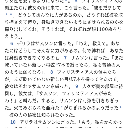
う女性を愛するようになった
。
5
フィリスティア人の
領主たちは彼女の所に来て，こう言った。「彼をだまして
，どうしてあんなに力があるのか，どうすれば彼を取
b
*
り押さえて縛り，身動きできないようにさせられるのかを
探り出してくれ。そうすれば，それぞれが銀1100枚を与
えよう」。
6
デリラはサムソンに言った。「ねえ，教えて。あな
たにはどうしてそんなに力があるの。何で縛れば，あなた
は身動きできなくなるの」。
7
サムソンは言った。「まだ
乾いていない新しい弓弦
7本で縛ったら，私も普通の人
*
のように弱くなる」。
8
フィリスティア人の領主たち
が，まだ乾いていない新しい弓弦7本を持ってきたので，
彼女はそれでサムソンを縛った。
9
人々が奥の部屋に待
機し，彼女は，「サムソン，フィリスティア人が来た
わ！」と叫んだ。すると，サムソンは弓弦を引きちぎっ
た。火であぶられた亜麻糸
がちぎれるかのようだった
c
*
。彼の力の秘密は知られなかった。
10
デリラはサムソンに言った。「もう，私をからかっ