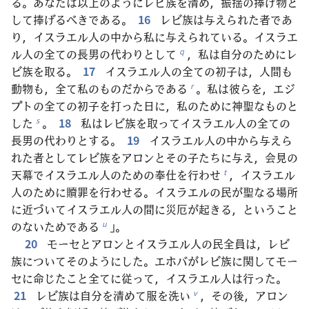
る。あなたは以上のようにレビ族を清め，振揺の捧げ物と
して捧げるべきである。
16
レビ族は与えられた者であ
り，イスラエル人の中から私に与えられている。イスラエ
ル人の全ての長男の代わりとして
，私は自分のためにレ
q
ビ族を取る。
17
イスラエル人の全ての初子は，人間も
動物も，全て私のものだからである
。私は彼らを，エジ
r
プトの全ての初子を打った日に，私のために神聖なものと
した
。
18
私はレビ族を取ってイスラエル人の全ての
s
長男の代わりとする。
19
イスラエル人の中から与えら
れた者としてレビ族をアロンとその子たちに与え，会見の
天幕でイスラエル人のための奉仕を行わせ
，イスラエル
t
人のために贖罪を行わせる。イスラエルの民が聖なる場所
に近づいてイスラエル人の間に災厄が起きる，ということ
のないためである
」。
u
20
モーセとアロンとイスラエル人の民全員は，レビ
族についてそのようにした。エホバがレビ族に関してモー
セに命じたこと全てに従って，イスラエル人は行った。
21
レビ族は自分を清めて服を洗い
，その後，アロン
v