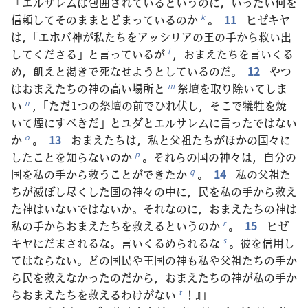
『エルサレムは包囲されているというのに，いったい何を
信頼してそのままとどまっているのか
。
11
ヒゼキヤ
k
は，「エホバ神が私たちをアッシリアの王の手から救い出
してくださる」と言っているが
，おまえたちを言いくる
l
め，飢えと渇きで死なせようとしているのだ。
12
やつ
はおまえたちの神の高い場所と
祭壇を取り除いてしま
m
い
，「ただ1つの祭壇の前でひれ伏し，そこで犠牲を焼
n
いて煙にすべきだ」とユダとエルサレムに言ったではない
か
。
13
おまえたちは，私と父祖たちがほかの国々に
o
したことを知らないのか
。それらの国の神々は，自分の
p
国を私の手から救うことができたか
。
14
私の父祖た
q
ちが滅ぼし尽くした国の神々の中に，民を私の手から救え
た神はいないではないか。それなのに，おまえたちの神は
私の手からおまえたちを救えるというのか
。
15
ヒゼ
r
キヤにだまされるな。言いくるめられるな
。彼を信用し
s
てはならない。どの国民や王国の神も私や父祖たちの手か
ら民を救えなかったのだから，おまえたちの神が私の手か
らおまえたちを救えるわけがない
！』」
t