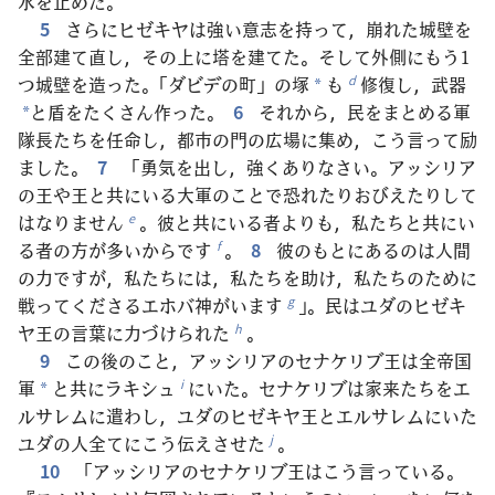
水を止めた。
5
さらにヒゼキヤは強い意志を持って，崩れた城壁を
全部建て直し，その上に塔を建てた。そして外側にもう1
つ城壁を造った。「ダビデの町」の塚
も
修復し，武器
d
*
と盾をたくさん作った。
6
それから，民をまとめる軍
*
隊長たちを任命し，都市の門の広場に集め，こう言って励
ました。
7
「勇気を出し，強くありなさい。アッシリア
の王や王と共にいる大軍のことで恐れたりおびえたりして
はなりません
。彼と共にいる者よりも，私たちと共にい
e
る者の方が多いからです
。
8
彼のもとにあるのは人間
f
の力ですが，私たちには，私たちを助け，私たちのために
戦ってくださるエホバ神がいます
」。民はユダのヒゼキ
g
ヤ王の言葉に力づけられた
。
h
9
この後のこと，アッシリアのセナケリブ王は全帝国
軍
と共にラキシュ
にいた。セナケリブは家来たちをエ
i
*
ルサレムに遣わし，ユダのヒゼキヤ王とエルサレムにいた
ユダの人全てにこう伝えさせた
。
j
10
「アッシリアのセナケリブ王はこう言っている。