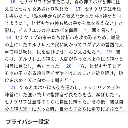
16
セナケリブの家来たちは，真の神エホバと神に仕
えるヒゼキヤをあざけり続けた。
17
セナケリブは手紙
も書いた
。「私の手から民を救えなかった国の神々と同
u
じように
，ヒゼキヤの神も私の手から民を救えない」と
v
記し，イスラエルの神エホバを侮辱し
，悪く言った。
w
18
セナケリブの家来たちは都市を攻め取るため，城壁
の上にいたエルサレムの民に向かってユダヤ人の言語で大
声で叫び続け，民を恐れさせ，おびえさせた
。
19
彼
x
らは，エルサレムの神を，人間が作った地上の民の神々と
同等に見なし，悪く言った。
20
一方，ヒゼキヤ王とア
モツの子である預言者イザヤ
はこのことで祈り続け，助
y
けを求めて天に向かって叫んだ
。
z
21
するとエホバは天使を遣わし，アッシリアの王の
陣営にいた強い戦士や指揮官や長たちを皆，滅ぼした
。
a
セナケリブは屈辱のうちに自国に帰った。その後，彼は自
分の神の家
に入った時，自分の子たちに剣で殺された
b
*
。
22
こうしてエホバは，アッシリアのセナケリブ王と
プライバシー設定
ほかの全ての者の手からヒゼキヤとエルサレムの住民を救