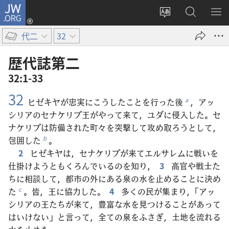
JW.ORG
ロ
サ
JW.ORG
メ
グ
イ
の
ニ
イ
代二
32
ト
検
を
ン
の
索
表
（新
歴代誌​第​二
言
示
し
32:1-33
語
い
32
を
タ
ヒゼキヤが忠実にこうしたことを行った後
，アッ
a
変
ブ
シリアのセナケリブ王がやって来て，ユダに侵入した。セ
え
で
ナケリブは防備された町々を突撃して攻め取ろうとして，
る
開
包囲した
。
b
く）
2
ヒゼキヤは，セナケリブが来てエルサレムに戦いを
仕掛けようともくろんでいるのを知り，
3
高官や戦士た
ちに相談して，都市の外にある泉の水を止めることに決め
た
。皆，王に協力した。
4
多くの民が集まり，「アッ
c
シリアの王たちが来て，豊富な水を見つけることがあって
はいけない」と言って，全ての泉をふさぎ，土地を流れる