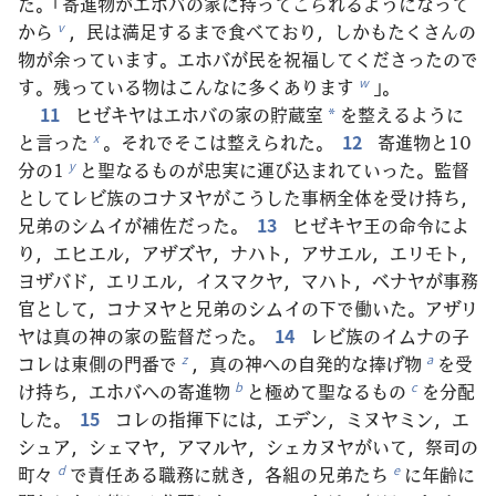
た。「寄進物がエホバの家に持ってこられるようになって
から
，民は満足するまで食べており，しかもたくさんの
v
物が余っています。エホバが民を祝福してくださったので
す。残っている物はこんなに多くあります
」。
w
11
ヒゼキヤはエホバの家の貯蔵室
を整えるように
*
と言った
。それでそこは整えられた。
12
寄進物と10
x
分の1
と聖なるものが忠実に運び込まれていった。監督
y
としてレビ族のコナヌヤがこうした事柄全体を受け持ち，
兄弟のシムイが補佐だった。
13
ヒゼキヤ王の命令によ
り，エヒエル，アザズヤ，ナハト，アサエル，エリモト，
ヨザバド，エリエル，イスマクヤ，マハト，ベナヤが事務
官として，コナヌヤと兄弟のシムイの下で働いた。アザリ
ヤは真の神の家の監督だった。
14
レビ族のイムナの子
コレは東側の門番で
，真の神への自発的な捧げ物
を受
z
a
け持ち，エホバへの寄進物
と極めて聖なるもの
を分配
b
c
した。
15
コレの指揮下には，エデン，ミヌヤミン，エ
シュア，シェマヤ，アマルヤ，シェカヌヤがいて，祭司の
町々
で責任ある職務に就き，各組の兄弟たち
に年齢に
d
e