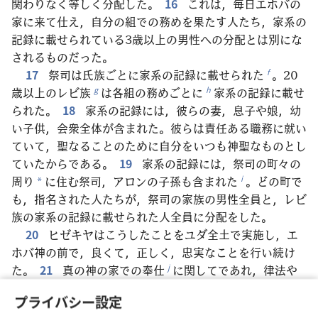
関わりなく等しく分配した。
16
これは，毎日エホバの
家に来て仕え，自分の組での務めを果たす人たち，家系の
記録に載せられている3歳以上の男性への分配とは別にな
されるものだった。
17
祭司は氏族ごとに家系の記録に載せられた
。20
f
歳以上のレビ族
は各組の務めごとに
家系の記録に載せ
g
h
られた。
18
家系の記録には，彼らの妻，息子や娘，幼
い子供，会衆全体が含まれた。彼らは責任ある職務に就い
ていて，聖なることのために自分をいつも神聖なものとし
ていたからである。
19
家系の記録には，祭司の町々の
周り
に住む祭司，アロンの子孫も含まれた
。どの町で
i
*
も，指名された人たちが，祭司の家族の男性全員と，レビ
族の家系の記録に載せられた人全員に分配をした。
20
ヒゼキヤはこうしたことをユダ全土で実施し，エ
ホバ神の前で，良くて，正しく，忠実なことを行い続け
た。
21
真の神の家での奉仕
に関してであれ，律法や
j
おきてに関してであれ，神への崇拝のために取り掛かった
プライバシー設定
全ての仕事を心を尽くして行い，成功を収めた。