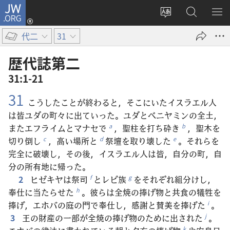
JW.ORG
ロ
サ
JW.ORG
メ
グ
イ
の
ニ
イ
代二
31
ト
検
を
ン
の
索
表
（新
歴代誌​第​二
言
示
し
31:1-21
語
い
31
を
タ
こうしたことが終わると，そこにいたイスラエル人
変
ブ
は皆ユダの町々に出ていった。ユダとベニヤミンの全土，
え
で
またエフライムとマナセで
，聖柱を打ち砕き
，聖木を
a
b
る
開
切り倒し
，高い場所と
祭壇を取り壊した
。それらを
c
d
e
く）
完全に破壊し，その後，イスラエル人は皆，自分の町，自
分の所有地に帰った。
2
ヒゼキヤは祭司
とレビ族
をそれぞれ組分けし，
f
g
奉仕に当たらせた
。彼らは全焼の捧げ物と共食の犠牲を
h
捧げ，エホバの庭の門で奉仕し，感謝と賛美を捧げた
。
i
3
王の財産の一部が全焼の捧げ物のために出された
。
j
k