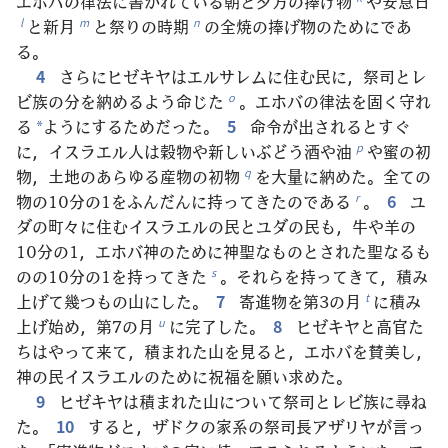
エホバの律法に書かれている朝と夕方の捧げ物
や安息日
と新月
と祭りの時期
の全焼の捧げ物のためにであ
l
m
n
る。
4
さらにヒゼキヤはエルサレムに住む民に，祭司とレ
ビ族の分を納めるよう命じた
。エホバの律法を固く守れ
o
る
ようにするためだった。
5
命令が出されるとすぐ
*
に，イスラエル人は穀物や新しいぶどう酒や油
や蜜の初
p
物，土地のあらゆる産物の初物
を大量に納めた。全ての
q
物の10分の1をふんだんに持ってきたのである
。
6
ユ
r
ダの町々に住むイスラエルの民とユダの民も，牛や羊の
10分の1，エホバ神のために神聖なものとされた聖なるも
のの10分の1を持ってきた
。それらを持ってきて，積み
s
上げて幾つもの山にした。
7
寄進物を第3の月
に積み
t
上げ始め，第7の月
に完了した。
8
ヒゼキヤと高官た
u
ちはやって来て，積まれた山を見ると，エホバを賛美し，
神の民イスラエルのために祝福を願い求めた。
9
ヒゼキヤは積まれた山について祭司とレビ族に尋ね
た。
10
すると，ザドクの家系の祭司長アザリヤが言っ