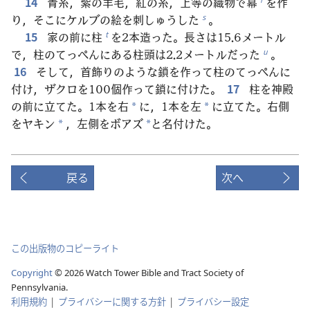
14
青糸，紫の羊毛，紅の糸，上等の織物で幕
を作
り，そこにケルブの絵を刺しゅうした
。
s
15
家の前に柱
を2本造った。長さは15.6メートル
t
で，柱のてっぺんにある柱頭は2.2メートルだった
。
u
16
そして，首飾りのような鎖を作って柱のてっぺんに
付け，ザクロを100個作って鎖に付けた。
17
柱を神殿
の前に立てた。1本を右
に，1本を左
に立てた。右側
*
*
をヤキン
，左側をボアズ
と名付けた。
*
*
戻る
次へ
この出版物のコピーライト
Copyright
©
2026
Watch Tower Bible and Tract Society of
Pennsylvania.
利用規約
|
プライバシーに関する方針
|
プライバシー設定