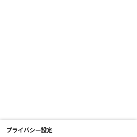
プライバシー設定