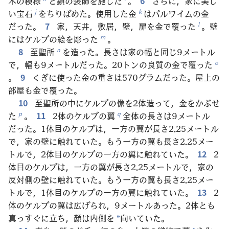
木の模様
と鎖の装飾を施した
。
6
さらに，家に美し
い宝石
をちりばめた。使用した金
はパルワイムの金
j
k
だった。
7
家，天井，敷居，壁，扉を金で覆った
。壁
l
にはケルブの絵を彫った
。
m
8
至聖所
を造った。長さは家の幅と同じ9メートル
n
で，幅も9メートルだった。20トンの良質の金で覆った
o
。
9
くぎに使った金の重さは570グラムだった。屋上の
部屋も金で覆った。
10
至聖所の中にケルブの像を2体造って，金をかぶせ
た
。
11
2体のケルブの翼
全体の長さは9メートル
p
q
だった。1体目のケルブは，一方の翼が長さ2.25メートル
で，家の壁に触れていた。もう一方の翼も長さ2.25メー
トルで，2体目のケルブの一方の翼に触れていた。
12
2
体目のケルブは，一方の翼が長さ2.25メートルで，家の
反対側の壁に触れていた。もう一方の翼も長さ2.25メー
トルで，1体目のケルブの一方の翼に触れていた。
13
2
体のケルブの翼は広げられ，9メートルあった。2体とも
真っすぐに立ち，顔は内側を
向いていた。
*
r