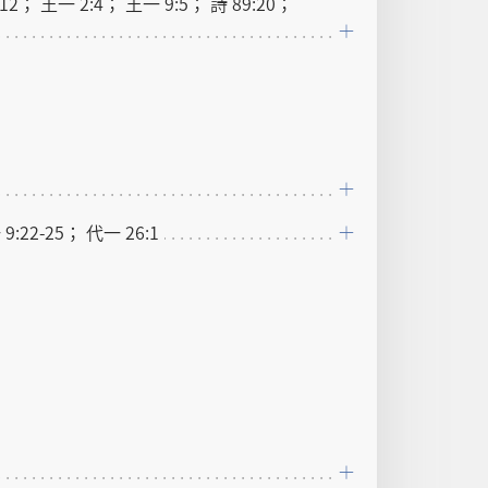
12； 王一 2:4； 王一 9:5； 詩 89:20；
9:22-25； 代一 26:1