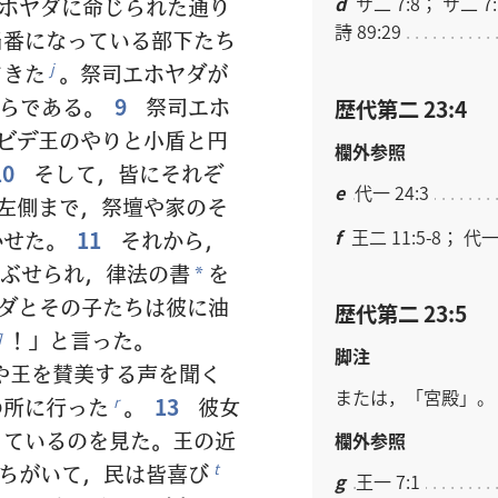
d
サ二 7:8； サ二 7:
ホヤダに命じられた通り
詩 89:29
当番になっている部下たち
てきた
。祭司エホヤダが
j
らである。
9
祭司エホ
歴代第二 23:4
ビデ王のやりと小盾と円
欄外参照
10
そして，皆にそれぞ
e
代一 24:3
左側まで，祭壇や家のそ
f
王二 11:5-8； 代一 
かせた。
11
それから，
ぶせられ，律法の書
を
*
ダとその子たちは彼に油
歴代第二 23:5
！」と言った。
q
脚注
や王を賛美する声を聞く
または，「宮殿」。
の所に行った
。
13
彼女
r
っているのを見た。王の近
欄外参照
ちがいて，民は皆喜び
t
g
王一 7:1