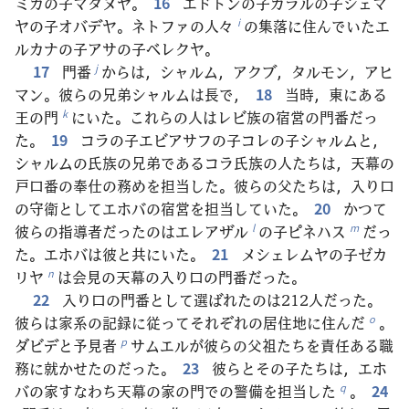
ミカの子マタヌヤ。
16
エドトンの子ガラルの子シェマ
ヤの子オバデヤ。ネトファの人々
の集落に住んでいたエ
i
ルカナの子アサの子ベレクヤ。
17
門番
からは，シャルム，アクブ，タルモン，アヒ
j
マン。彼らの兄弟シャルムは長で，
18
当時，東にある
王の門
にいた。これらの人はレビ族の宿営の門番だっ
k
た。
19
コラの子エビアサフの子コレの子シャルムと，
シャルムの氏族の兄弟であるコラ氏族の人たちは，天幕の
戸口番の奉仕の務めを担当した。彼らの父たちは，入り口
の守衛としてエホバの宿営を担当していた。
20
かつて
彼らの指導者だったのはエレアザル
の子ピネハス
だっ
l
m
た。エホバは彼と共にいた。
21
メシェレムヤの子ゼカ
リヤ
は会見の天幕の入り口の門番だった。
n
22
入り口の門番として選ばれたのは212人だった。
彼らは家系の記録に従ってそれぞれの居住地に住んだ
。
o
ダビデと予見者
サムエルが彼らの父祖たちを責任ある職
p
務に就かせたのだった。
23
彼らとその子たちは，エホ
バの家すなわち天幕の家の門での警備を担当した
。
24
q