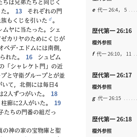
たちは兄弟たちと同じく
e
代一 26:4， 5
した。
13
それぞれの門
氏族もくじを引いた
。
d
レムヤに当たった。シェ
歴代第一 26:16
官ゼカリヤのためにくじが
欄外参照
オベデ･エドムには南側，
f
代一 26:10， 11
られた。
16
シュピム
の「シャレケト門」の近
歴代第一 26:17
ープと守衛グループとが並
がいて，北側には毎日4
欄外参照
は2人ずつがいた。
18
g
代一 26:15
，柱廊に2人がいた。
19
子たちの門番の組だっ
歴代第一 26:18
真の神の家の宝物庫と聖
欄外参照