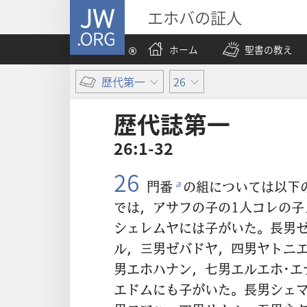
JW.ORG
エホバの証人
ホーム
聖書の教え
歴代第一
26
歴代誌​第​一
26:1-32
26
門番
の組については以下
a
では，アサフの子の1人コレの子
シェレムヤには子がいた。長男
ル，三男ゼバドヤ，四男ヤトニ
男エホハナン，七男エルエホ･エ
エドムにも子がいた。長男シェ