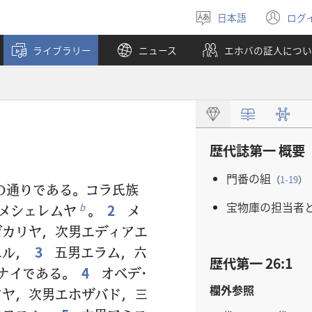
日本語
ログ
言
（
語
し
ライブラリー
ニュース
エホバの証人につい
を
い
選
タ
ぶ
ブ
で
開
く
歴代誌第一 概要
門番の組
（
1-19
）
の通りである。コラ氏族
宝物庫の担当者
メシェレムヤ
。
2
メ
b
ゼカリヤ，次男エディアエ
エル，
3
五男エラム，六
歴代第一 26:1
ナイである。
4
オベデ･
欄外参照
マヤ，次男エホザバド，三