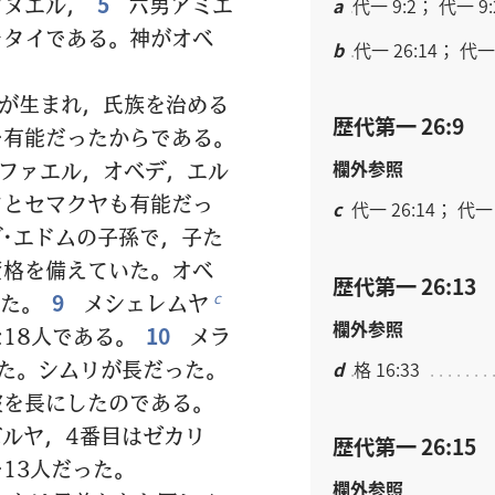
タヌエル，
5
六男アミエ
a
代一 9:2； 代一 9:
レタイである。神がオベ
b
代一 26:14； 代一 
が生まれ，氏族を治める
歴代第一 26:9
で有能だったからである。
ファエル，オベデ，エル
欄外参照
フとセマクヤも有能だっ
c
代一 26:14； 代一 
･エドムの子孫で，子た
資格を備えていた。オベ
歴代第一 26:13
った。
9
メシェレムヤ
c
欄外参照
18人である。
10
メラ
た。シムリが長だった。
d
格 16:33
彼を長にしたのである。
ルヤ，4番目はゼカリ
歴代第一 26:15
13人だった。
欄外参照