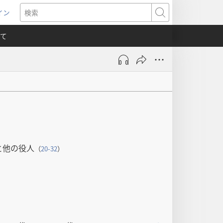
イン
新
検
索
て
）
と他の役人
（
20-32
）