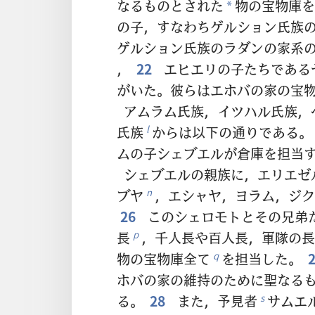
なるものとされた
物の宝物庫を
*
の子，すなわちゲルション氏族
ゲルション氏族のラダンの家系
，
22
エヒエリの子たちである
がいた。彼らはエホバの家の宝
アムラム氏族，イツハル氏族，
氏族
からは以下の通りである。
l
ムの子シェブエルが倉庫を担当
シェブエルの親族に，エリエゼ
ブヤ
，エシャヤ，ヨラム，ジク
n
26
このシェロモトとその兄弟
長
，千人長や百人長，軍隊の長
p
物の宝物庫全て
を担当した。
q
ホバの家の維持のために聖なる
る。
28
また，予見者
サムエ
s