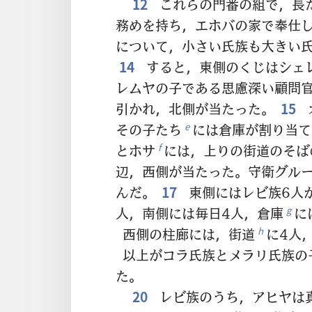
12
これらの門番の組で，長
務めを持ち，エホバの家で奉仕
について，小さい氏族も大きい
14
すると，東側のくじはシェ
レムヤの子である思慮深い顧問
引かれ，北側が当たった。
15
その子たち
には倉庫が割り当て
e
とホサ
には，上りの街道のそば
f
辺，西側が当たった。守衛グル
んだ。
17
東側にはレビ族6人
人，南側には毎日4人，倉庫
に
g
西側の柱廊には，街道
に4人
h
以上がコラ氏族とメラリ氏族の
た。
20
レビ族のうち，アヒヤは