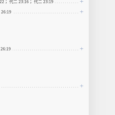
22； 代二 23:16； 代二 23:19
26:19
26:19