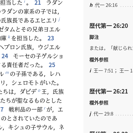
担当した
。
21
ラダン
i
h
代一 26:16
のラダンの家系の子では，
の氏族長であるエヒエリ
j
歴代第一 26:20
ゼタムとその兄弟ヨエル
脚注
物庫
を担当した。
23
k
ヘブロン氏族，ウジエル
または，「献じられ
24
モーセの子ゲルショ
欄外参照
する責任者だった。
25
i
王一 7:51； 王一 1
ル
の子孫である，レハ
m
リ，シェロモトがいた。
歴代第一 26:21
たちは，ダビデ
王，氏族
o
たちが聖なるものとした
欄外参照
27
戦利品の一部
が，エ
r
j
代一 29:8
ものとされていたのであ
ル，キシュの子サウル，ネ