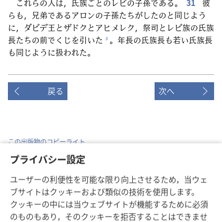
これらの人は，氏族ごとのレビの子孫である。
31
彼
らも，兄弟であるアロンの子孫たちがしたのと同じよう
に，ダビデ王とザドクとアヒメレク，祭司とレビ族の氏族
長たちの前でくじを引いた
。年長の氏族長も若い氏族長
s
も同じように扱われた。
戻る
次へ
この出版物のコピーライト
プライバシー設定
Copyright
©
2026
Watch Tower Bible and Tract Society of
Pennsylvania.
ユーザーの利便性を可能な限り向上させるため，当ウェ
利用規約
|
プライバシーに関する方針
|
プライバシー設定
ブサイトはクッキーおよび類似の技術を使用します。
クッキーの中には当ウェブサイトが機能するために必須
のものもあり，そのクッキーを拒否することはできませ