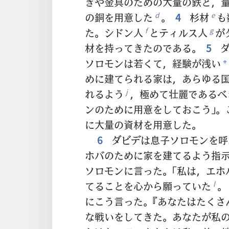
ぎや金具のための大量の鉄と，
の銅を用意した
。
4
杉材
も
d
e
た。シドン人
とティルス人
が
f
g
材を持ってきたのである。
5
ダ
ソロモンは若くて，経験が浅い
*
めに建てられる家は，あらゆる
れるよう
，極めて壮麗であるべ
j
ンのために用意をしておこう」。
に大量の資材を用意した。
6
ダビデは息子ソロモンを呼
ホバのために家を建てるよう指
ソロモンに言った。「私は，エホ
てることを心から願っていた
。
l
にこう言った。『あなたはたくさ
な戦いをしてきた。あなたが私