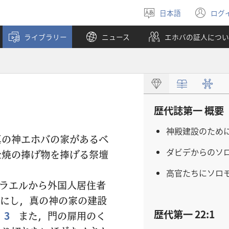
日本語
ログ
言
（
語
し
ライブラリー
ニュース
エホバの証人につい
を
い
選
タ
ぶ
ブ
で
開
く
歴代誌第一 概要
神殿建設のため
真の神エホバの家があるべ
ダビデからのソ
全焼の捧げ物を捧げる祭壇
高官たちにソロ
ラエルから外国人居住者
にし，真の神の家の建設
歴代第一 22:1
3
また，門の扉用のく