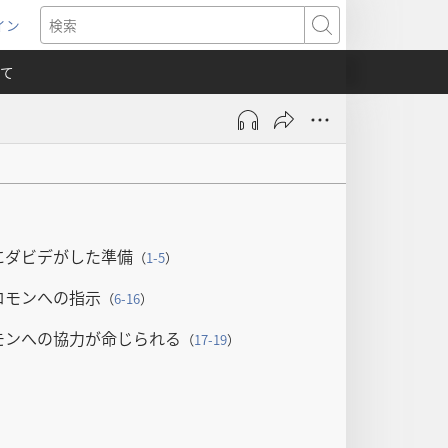
イン
新
検
索
て
）
にダビデがした準備
（
1-5
）
ロモンへの指示
（
6-16
）
モンへの協力が命じられる
（
17-19
）