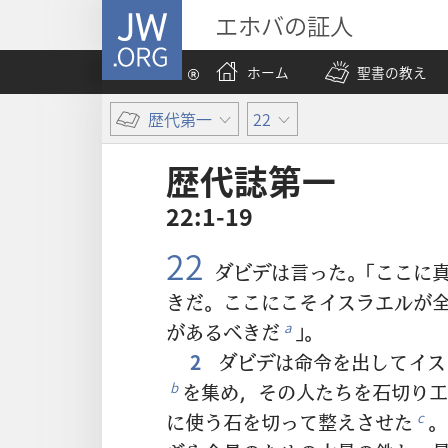
JW.ORG
エホバの証人
ホーム
聖書の教え
歴代第一
22
歴代誌​第​一
22:1-19
22
ダビデは言った。「ここに
きだ。ここにこそイスラエルが
があるべきだ
」。
a
2
ダビデは命令を出してイス
を集め，その人たちを石切り工
b
に使う石を切って整えさせた
。
c