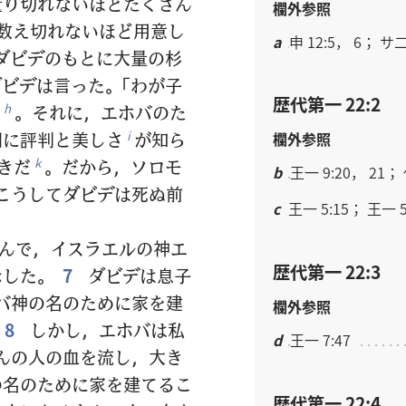
量り切れないほどたくさん
欄外参照
数え切れないほど用意し
a
申 12:5， 6； サ二
ダビデのもとに大量の杉
ビデは言った。「わが子
歴代第一 22:2
。それに，エホバのた
h
国に評判と美しさ
が知ら
i
欄外参照
きだ
。だから，ソロモ
k
b
王一 9:20， 21； 
こうしてダビデは死ぬ前
c
王一 5:15； 王一 5
んで，イスラエルの神エ
歴代第一 22:3
示した。
7
ダビデは息子
バ神の名のために家を建
欄外参照
8
しかし，エホバは私
d
王一 7:47
んの人の血を流し，大き
の名のために家を建てるこ
歴代第一 22:4