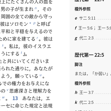
地上にたくさんの人の血を
男の子が生まれ
，その
n
欄外参照
を周囲の全ての敵から守っ
e
サ二 5:11
彼はソロモン
と呼ば
p
*
f
王一 5:6； 王一 5:
に平和と平穏を与えるので
g
代二 2:3
ために家を建てる
。彼は
r
る
。私は，彼のイスラエ
s
ようにする
』。
t
歴代第一 22:5
たと共にいてくださいま
脚注
語られた通りに，あなたが
または，「か弱い」
るよう，願っている
。
u
ルでの権力をお与えにな
欄外参照
めの
思慮深さと理解力を
v
h
王一 3:7
に
。
13
あなたは，エ
w
k
代二 2:5
モーセに命じた規定と法規