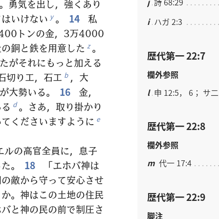
j
詩 68:29
。勇気を出し，強くあり
てはいけない
。
14
私
y
i
ハガ 2:3
00トンの金，3万4000
量の銅と鉄を用意した
。
z
歴代第一 22:7
たがそれにもっと加える
欄外参照
石切り工，石工
，大
b
が大勢いる。
16
金，
l
申 12:5， 6； サ二 
ある
。さあ，取り掛かり
d
いてくださいますように
e
歴代第一 22:8
欄外参照
エルの高官全員に，息子
m
代一 17:4
じた。
18
「エホバ神は
囲の敵から守って安心させ
うか。神はこの土地の住民
歴代第一 22:9
ホバと神の民の前で制圧さ
脚注