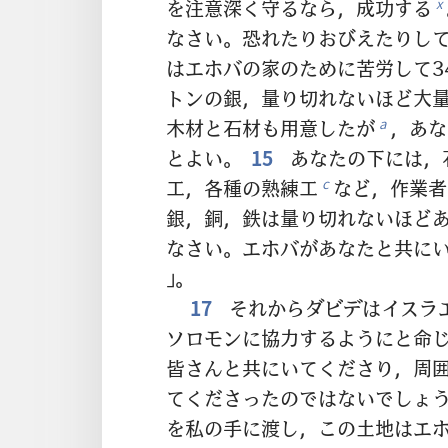
を注意深く守るなら，成功する
x
なさい。恐れたりおびえたりし
はエホバの家のために苦労して34
トンの銀，量り切れないほど大
木材と石材も用意したが
，あな
a
とよい。
15
あなたの下には，
工，各種の熟練工
など，作業者
c
銀，銅，鉄は量り切れないほど
なさい。エホバがあなたと共に
」。
17
それからダビデはイスラ
ソロモンに協力するようにと命
皆さんと共にいてくださり，周
てくださったのではないでしょ
を私の手に渡し，この土地はエ