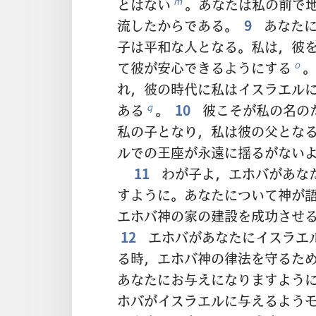
とはない
。あなたは私の前で
m
流したからである。
9
あなたに
子は平和な人となる。私は，彼
て彼が安心できるようにする
。
o
れ，彼の時代に私はイスラエル
ある
。
10
彼こそが私の名の
q
私の子となり，私は彼の父とな
ルでの王座が永遠に揺るがない
11
わが子よ，エホバがあな
すように。あなたについて神が
エホバ神の家の建設を成功させ
12
エホバがあなたにイスラエ
る時，エホバ神の律法を守るた
あなたにお与えになりますよう
ホバがイスラエルに与えるよう