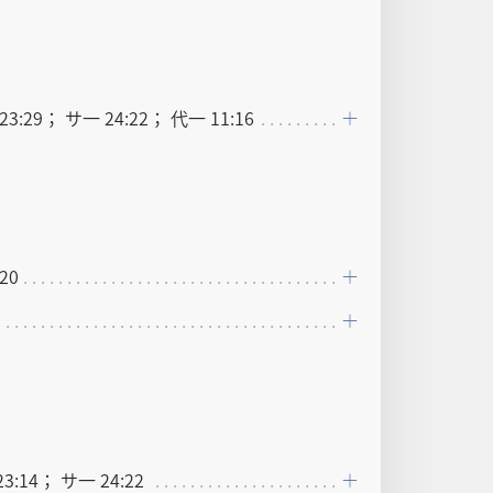
23:29； サ一 24:22； 代一 11:16
20
3:14； サ一 24:22