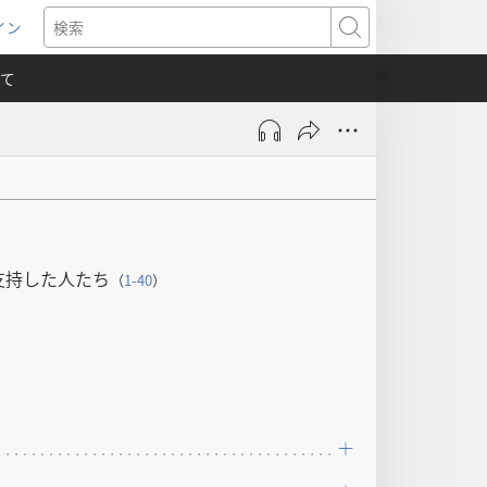
イン
新
検
索
て
）
支持した人たち
（
1-40
）