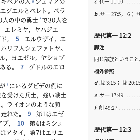
もギベアの人
シェマアの
c
代一 11:10
エジエルとペレト。ベラ
b
サ一 27:5， 6； サ
0人の中の勇士
で30人を
i
，エレミヤ，ヤハジエ
歴代第一 12:2
バド，
5
エルウザイ，エ
脚注
，ハリフ人シェファトヤ。
ル，ヨエゼル，ヤショブ
同じ部族ということ
ある。
7
ゲドルのエロ
欄外参照
。
d
裁 3:15； 裁 20:1
が
にいるダビデの側に
l
練を受けた兵士，強い戦士
e
サ一 17:49
た。ライオンのような顔
f
創 49:27
く走れた。
9
第1はエゼ
アブ，
10
第4はミシュ
歴代第一 12:3
はアタイ，第7はエリエ