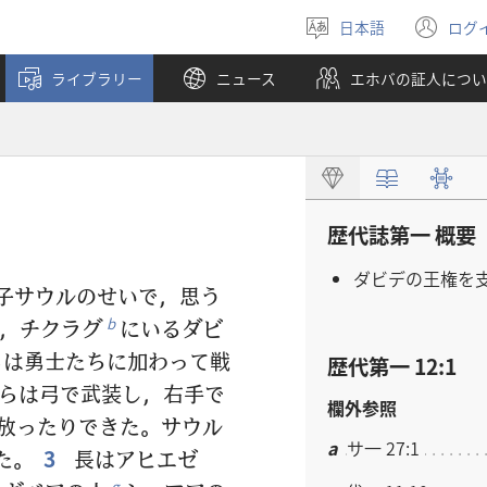
日本語
ログ
言
（
語
し
ライブラリー
ニュース
エホバの証人につい
を
い
選
タ
ぶ
ブ
で
開
く
歴代誌第一 概要
ダビデの王権を
子サウルのせいで，思う
，チクラグ
にいるダビ
b
らは勇士たちに加わって戦
歴代第一 12:1
らは弓で武装し，右手で
欄外参照
放ったりできた。サウル
a
サ一 27:1
た。
3
長はアヒエゼ
g