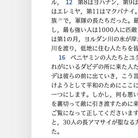
ル，
12
第8はヨハナン，第9
はエレミヤ，第11はマクバナイ
族
で，軍隊の長たちだった。最
m
し，最も強い人は1000人に匹敵
は第1の月，ヨルダン川の水が岸
川を渡り，低地に住む人たちを
16
ベニヤミンの人たちとユ
れがにいるダビデの所に来た人
デは彼らの前に出ていき，こう言
けようとして平和のためにここ
一つにします。しかし，何も悪
を裏切って敵に引き渡すために
ご覧になって正してくださいま
と，30人の長アマサイが聖なる
た。