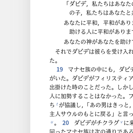
「ダビデ，私たちはあなた
の子，私たちはあなたと
あなたに平和，平和があり
助ける人に平和がありま
あなたの神があなたを助け
それでダビデは彼らを受け入
た。
19
マナセ族の中にも，ダビ
がいた。ダビデがフィリスティ
出掛けた時のことだった。しか
人に加勢することはなかった。
ち
が協議し，「あの男はきっと
t
主人サウルのもとに戻る」と言
。
20
ダビデがチクラグ
に
u
v
回ったマナセ族は次の通りであ