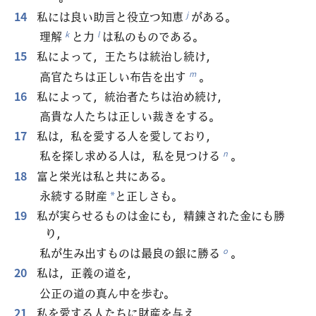
14
私には良い助言と役立つ知恵
がある。
j
理解
と力
は私のものである。
k
l
15
私によって，王たちは統治し続け，
高官たちは正しい布告を出す
。
m
16
私によって，統治者たちは治め続け，
高貴な人たちは正しい裁きをする。
17
私は，私を愛する人を愛しており，
私を探し求める人は，私を見つける
。
n
18
富と栄光は私と共にある。
永続する財産
と正しさも。
*
19
私が実らせるものは金にも，精錬された金にも勝
り，
私が生み出すものは最良の銀に勝る
。
o
20
私は，正義の道を，
公正の道の真ん中を歩む。
21
私を愛する人たちに財産を与え，