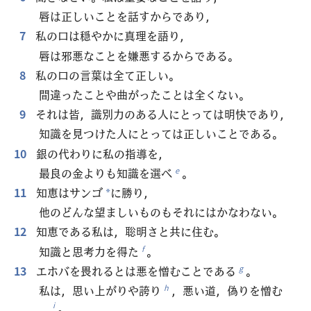
唇は正しいことを話すからであり，
7
私の口は穏やかに真理を語り，
唇は邪悪なことを嫌悪するからである。
8
私の口の言葉は全て正しい。
間違ったことや曲がったことは全くない。
9
それは皆，識別力のある人にとっては明快であり，
知識を見つけた人にとっては正しいことである。
10
銀の代わりに私の指導を，
最良の金よりも知識を選べ
。
e
11
知恵はサンゴ
に勝り，
*
他のどんな望ましいものもそれにはかなわない。
12
知恵である私は，聡明さと共に住む。
知識と思考力を得た
。
f
13
エホバを畏れるとは悪を憎むことである
。
g
私は，思い上がりや誇り
，悪い道，偽りを憎む
h
。
i