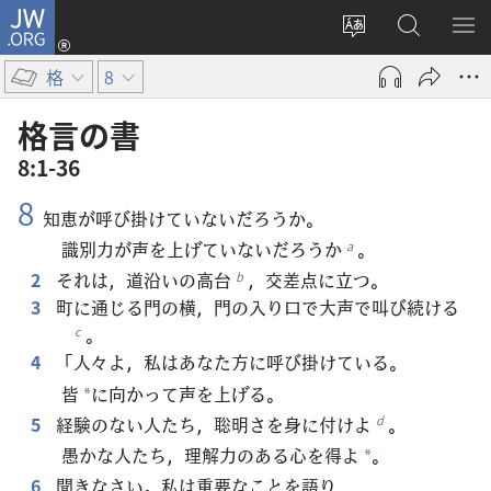
JW.ORG
ロ
サ
JW.ORG
メ
グ
イ
の
ニ
イ
格
8
ト
検
を
ン
の
索
表
（新
格言​の​書
言
示
し
8:1-36
語
い
8
を
タ
知恵が呼び掛けていないだろうか。
変
ブ
識別力が声を上げていないだろうか
。
a
え
で
2
それは，道沿いの高台
，交差点に立つ。
b
る
開
3
町に通じる門の横，門の入り口で大声で叫び続ける
く）
。
c
4
「人々よ，私はあなた方に呼び掛けている。
皆
に向かって声を上げる。
*
5
経験のない人たち，聡明さを身に付けよ
。
d
愚かな人たち，理解力のある心を得よ
。
*
6
聞きなさい。私は重要なことを語り，