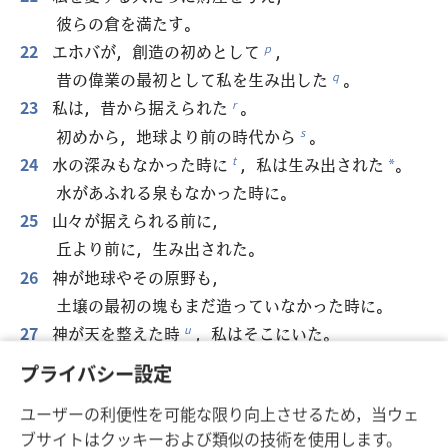
彼らの倉を満たす。
22
エホバが，創造の初めとして
，
p
昔の偉業の最初として私を生み出した
。
q
23
私は，昔から据えられた
。
r
初めから，地球より前の時代から
。
s
24
水の深みもなかった時に
，私は生み出された
。
t
*
水があふれる泉もなかった時に。
25
山々が据えられる前に，
丘より前に，生み出された。
26
神が地球やその原野も，
土壌の最初の塊もまだ造っていなかった時に。
27
神が天を整えた時
，私はそこにいた。
u
神が水の表面に水平線を引いた
時
，
v
*
プライバシー設定
28
上の方に雲を置いた時，
ユーザーの利便性を可能な限り向上させるため，当ウェ
深い水の泉を設けた時，
ブサイトはクッキーおよび類似の技術を使用します。
29
海のために規定を設け，水が制限を越えないように