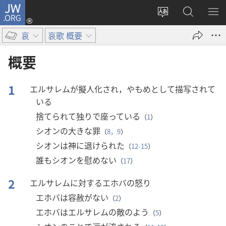
JW.ORG
ロ
サ
JW.ORG
メ
グ
イ
の
ニ
イ
哀
哀歌 概要
ト
検
を
ン
の
索
表
（新
概要
言
示
し
語
い
1
エルサレムが擬人化され，やもめとして描写されて
を
タ
いる
変
ブ
捨てられて独りで座っている
（
1
）
え
で
シオンの大きな罪
る
開
（
8，9
）
く）
シオンは神に退けられた
（
12-15
）
誰もシオンを慰めない
（
17
）
2
エルサレムに対するエホバの怒り
エホバは容赦がない
（
2
）
エホバはエルサレムの敵のよう
（
5
）