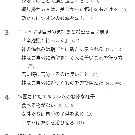
シオンのことで涙が流される
（
11-13
）
通り掛かる人は，美しかった都市をあざける
（
15
）
敵たちはシオンの破滅を喜ぶ
（
17
）
3
エレミヤは自分の気持ちと希望を言い表す
「辛抱強く待ちます」
（
21
）
神の憐れみは朝ごとに新たに示される
（
22，23
）
神はご自分に希望を抱く人に善いことを行う方
（
25
）
若い時に苦労するのは良いこと
（
27
）
神はご自分に近づくものを雲で阻んだ
（
43，44
）
4
包囲されたエルサレムの悲惨な様子
食べる物がない
（
4，5
，
9
）
女性たちは自分の子供を煮る
（
10
）
エホバは怒りを浴びせる
（
11
）