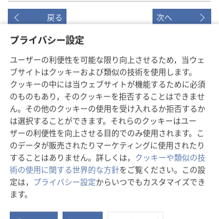
戻る
次へ
プライバシー設定
ユーザーの利便性を可能な限り向上させるため，当ウェ
この出版物のコピーライト
ブサイトはクッキーおよび類似の技術を使用します。
クッキーの中には当ウェブサイトが機能するために必須
Copyright
©
2026
Watch Tower Bible and Tract Society of
のものもあり，そのクッキーを拒否することはできませ
Pennsylvania.
利用規約
|
プライバシーに関する方針
|
プライバシー設定
ん。その他のクッキーの使用を受け入れるか拒否するか
は選択することができます。それらのクッキーはユー
ザーの利便性を向上させる目的でのみ使用されます。こ
のデータが販売されたりマーケティングに使用されたり
することはありません。詳しくは，
クッキーや類似の技
術の使用に関する世界的な方針
をご覧ください。この設
定は，
プライバシー設定
からいつでもカスタマイズでき
ます。
ス
タ