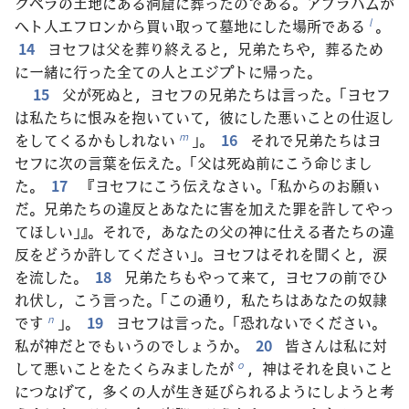
クペラの土地にある洞窟に葬ったのである。アブラハムが
ヘト人エフロンから買い取って墓地にした場所である
。
l
14
ヨセフは父を葬り終えると，兄弟たちや，葬るため
に一緒に行った全ての人とエジプトに帰った。
15
父が死ぬと，ヨセフの兄弟たちは言った。「ヨセフ
は私たちに恨みを抱いていて，彼にした悪いことの仕返し
をしてくるかもしれない
」。
16
それで兄弟たちはヨ
m
セフに次の言葉を伝えた。「父は死ぬ前にこう命じまし
た。
17
『ヨセフにこう伝えなさい。「私からのお願い
だ。兄弟たちの違反とあなたに害を加えた罪を許してやっ
てほしい」』。それで，あなたの父の神に仕える者たちの違
反をどうか許してください」。ヨセフはそれを聞くと，涙
を流した。
18
兄弟たちもやって来て，ヨセフの前でひ
れ伏し，こう言った。「この通り，私たちはあなたの奴隷
です
」。
19
ヨセフは言った。「恐れないでください。
n
私が神だとでもいうのでしょうか。
20
皆さんは私に対
して悪いことをたくらみましたが
，神はそれを良いこと
o
につなげて，多くの人が生き延びられるようにしようと考