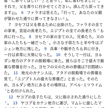
墓
に葬ってほしい
」と言って，私に誓わせました
。
それで，父を葬りに行かせてください。済んだら戻ってき
ます』」。
6
ファラオは答えた。「行って，あなたの父親
が誓わせた通りに葬ってきなさい
」。
g
7
ヨセフは父を葬るために出掛けた。ファラオの全て
の家来，宮廷の長老たち，エジプトの全ての長老たち
も
h
共に行った。
8
ヨセフの家の全ての人，兄弟たち，父の
家の人たちも一緒だった
。小さな子供たちと羊や牛はゴ
i
シェン地方に残した。
9
兵車
や騎手たちも共に行き，
j
一行は非常に大勢になった。
10
そうして一行は，ヨル
ダン地方のアタドの脱穀場に来た。彼らはそこで盛大で厳
粛な葬儀を行った。ヨセフの父のための葬儀は7日間続い
た。
11
地元のカナン人は，アタドの脱穀場での葬儀を
見て，「エジプト人の盛大な葬儀だ」と言った。そのた
め，ヨルダン地方にあるその場所は，アベル･ミツライム
と名付けられた。
*
12
ヤコブの息子たちは，父に指示された通りにした
。
13
ヤコブをカナン地方に運び，マムレに面したマ
k