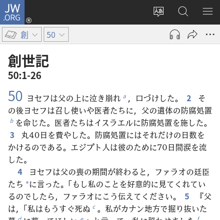
JW.ORG
ロ
サ
JW.ORG
メ
グ
イ
の
ニ
イ
創
50
ト
検
を
ン
の
索
表
（新
創世記
言
示
し
50:1-26
語
い
50
を
タ
ヨセフは父の上に泣き崩れ
，口づけした。
2
そ
a
変
ブ
の後ヨセフは召し使いや医者たちに，父の遺体の防腐処置
え
で
を命じた。医者たちはイスラエルに防腐処置を施した。
b
る
開
3
丸40日を費やした。防腐処置にはそれだけの日数を
く）
かけるのである。エジプト人は彼のために70日間涙を流
した。
4
ヨセフは父の喪の期間が終わると，ファラオの廷臣
たち
に言った。「もし私のことを好意的に見てくれてい
*
るのでしたら，ファラオにこう伝えてください。
5
『父
は，「私はもうすぐ死ぬ
。私がカナン地方で掘り抜いた
c
d
e
f