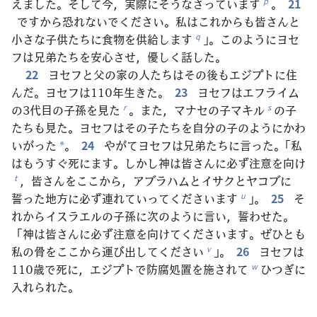
えました。そして今，実際にそうなさっています
。
21
p
ですから恐れないでください。私はこれからも皆さんと
小さな子供たちに食物を供給します
」。このようにヨセ
q
フは兄弟たちを安心させ，優しく話した。
22
ヨセフと父の家の人たちはその後もエジプトに住
んだ。ヨセフは110年生きた。
23
ヨセフはエフライム
の3代目の子孫を見た
。また，マナセの子マキル
の子
r
s
たちも見た。ヨセフはその子たちを自分の子のようにかわ
いがった
。
24
やがてヨセフは兄弟たちに言った。「私
*
はもうすぐ死にます。しかし神は皆さんに必ず注意を向け
，皆さんをここから，アブラハムとイサクとヤコブに
t
誓った地方に必ず連れていってくださいます
」。
25
そ
u
れからイスラエルの子孫に次のように言い，誓わせた。
「神は皆さんに必ず注意を向けてくださいます。ぜひとも
私の骨をここから運び出してください
」。
26
ヨセフは
v
110歳で死に，エジプトで防腐処置を施されて
ひつぎに
w
入れられた。