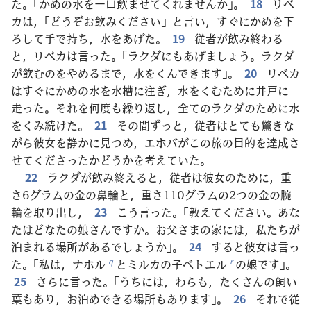
た。「かめの水を一口飲ませてくれませんか」。
18
リベ
カは，「どうぞお飲みください」と言い，すぐにかめを下
ろして手で持ち，水をあげた。
19
従者が飲み終わる
と，リベカは言った。「ラクダにもあげましょう。ラクダ
が飲むのをやめるまで，水をくんできます」。
20
リベカ
はすぐにかめの水を水槽に注ぎ，水をくむために井戸に
走った。それを何度も繰り返し，全てのラクダのために水
をくみ続けた。
21
その間ずっと，従者はとても驚きな
がら彼女を静かに見つめ，エホバがこの旅の目的を達成さ
せてくださったかどうかを考えていた。
22
ラクダが飲み終えると，従者は彼女のために，重
さ6グラムの金の鼻輪と，重さ110グラムの2つの金の腕
輪を取り出し，
23
こう言った。「教えてください。あな
たはどなたの娘さんですか。お父さまの家には，私たちが
泊まれる場所があるでしょうか」。
24
すると彼女は言っ
た。「私は，ナホル
とミルカの子ベトエル
の娘です」。
q
r
25
さらに言った。「うちには，わらも，たくさんの飼い
葉もあり，お泊めできる場所もあります」。
26
それで従