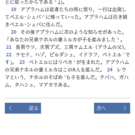
とに従ったからである
』」。
o
19
アブラハムは従者たちの所に戻り，一行は出発し
てベエル･シェバ
に帰っていった。アブラハムは引き続
p
きベエル･シェバに住んだ。
20
その後アブラハムに次のような知らせがあった。
「あなたの兄弟ナホルの妻ミルカが子を産みました
。
q
21
長男ウツ，次男ブズ，三男ケムエル（アラムの父），
22
ケセド，ハゾ，ピルダシュ，イドラフ，ベトエル
で
r
す」。
23
ベトエルにはリベカ
が生まれた。アブラハム
s
の兄弟ナホルの妻ミルカはこの8人を産んだ。
24
レウ
マという，ナホルのそばめ
も子を産んだ。テバハ，ガハ
*
ム，タハシュ，マアカである。
戻る
次へ