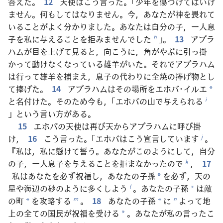
答えた。
12
天使はこう言った。「少年を傷つけてはいけ
ません。何もしてはなりません。今，あなたが神を畏れて
いることがよく分かりました。あなたは自分の子，一人息
子を私に与えることを拒みませんでした
」。
13
アブラ
h
ハムが目を上げて見ると，向こうに，角がやぶに引っ掛
かって動けなくなっている雄羊がいた。それでアブラハム
は行って雄羊を捕まえ，息子の代わりに全焼の捧げ物とし
て捧げた。
14
アブラハムはその場所をエホバ･イルエ
*
と名付けた。そのため今も，「エホバの山で与えられる
i
」という言い方がある。
15
エホバの天使は再び天からアブラハムに呼び掛
け，
16
こう言った。「エホバはこう宣言しています
。
j
『私は，私に懸けて誓う。あなたがこのようにして，自分
の子，一人息子を与えることを拒まなかったので
，
17
k
私はあなたを必ず祝福し，あなたの子孫
を必ず，天の
*
星や海辺の砂のように多くしよう
。あなたの子孫
は敵
l
*
の町
を攻略する
。
18
あなたの子孫
に
よって地
m
n
*
*
上の全ての国民が祝福を受ける
。あなたが私の言ったこ
*