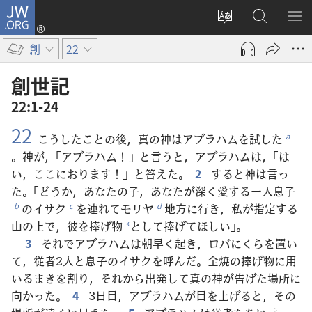
JW.ORG
ロ
サ
JW.ORG
メ
グ
イ
の
ニ
イ
創
22
ト
検
を
ン
の
索
表
（新
創世記
言
示
し
22:1-24
語
い
22
を
タ
こうしたことの後，真の神はアブラハムを試した
a
変
ブ
。神が，「アブラハム！」と言うと，アブラハムは，「は
え
で
い，ここにおります！」と答えた。
2
すると神は言っ
る
開
た。「どうか，あなたの子，あなたが深く愛する一人息子
く）
のイサク
を連れてモリヤ
地方に行き，私が指定する
b
c
d
山の上で，彼を捧げ物
として捧げてほしい」。
*
3
それでアブラハムは朝早く起き，ロバにくらを置い
て，従者2人と息子のイサクを呼んだ。全焼の捧げ物に用
いるまきを割り，それから出発して真の神が告げた場所に
向かった。
4
3日目，アブラハムが目を上げると，その