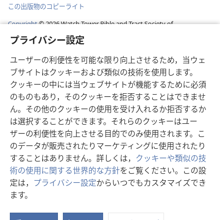
この出版物のコピーライト
Copyright
©
2026
Watch Tower Bible and Tract Society of
Pennsylvania.
プライバシー設定
利用規約
|
プライバシーに関する方針
|
プライバシー設定
ユーザーの利便性を可能な限り向上させるため，当ウェ
ブサイトはクッキーおよび類似の技術を使用します。
クッキーの中には当ウェブサイトが機能するために必須
のものもあり，そのクッキーを拒否することはできませ
ん。その他のクッキーの使用を受け入れるか拒否するか
は選択することができます。それらのクッキーはユー
ザーの利便性を向上させる目的でのみ使用されます。こ
のデータが販売されたりマーケティングに使用されたり
することはありません。詳しくは，
クッキーや類似の技
術の使用に関する世界的な方針
をご覧ください。この設
定は，
プライバシー設定
からいつでもカスタマイズでき
ます。
ス
タ