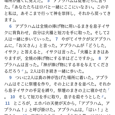
場所が遠くに見えた。
5
アブラハムは従者たちに言っ
た。「あなたたちはロバと一緒にここにいなさい。この子
と私は，あそこまで行って神を崇拝し，それから戻ってき
ます」。
6
アブラハムは全焼の捧げ物に用いるまきを息子イサ
クに背負わせ，自分は火種と短刀を手に取った。そして2
人は一緒に歩いていった。
7
やがてイサクが父アブラハ
ムに，「お父さん」と言った。アブラハムが「どうした，
イサク」と答えると，イサクは言った。「火種とまきはあ
りますが，全焼の捧げ物にする羊はどこですか」。
8
ア
ブラハムは言った。「神が捧げ物にする羊を与えてくださ
るだろう
」。2人は引き続き一緒に歩いた。
e
9
ついに2人は真の神が告げた場所に着いた。アブラ
ハムはそこに祭壇を作り，その上にまきを並べた。それか
ら息子イサクの手足を縛り，祭壇のまきの上に寝かせた
f
。
10
そして短刀を手に取り，息子を殺そうとした
。
g
11
ところが，エホバの天使が天から，「アブラハム，ア
ブラハム！」と呼び掛けた。アブラハムは，「はい！」と