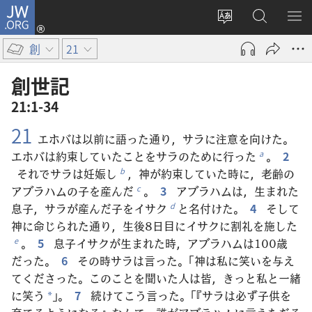
JW.ORG
ロ
サ
JW.ORG
メ
グ
イ
の
ニ
イ
創
21
ト
検
を
ン
の
索
表
（新
創世記
言
示
し
21:1-34
語
い
21
を
タ
エホバは以前に語った通り，サラに注意を向けた。
変
ブ
エホバは約束していたことをサラのために行った
。
2
a
え
で
それでサラは妊娠し
，神が約束していた時に，老齢の
b
る
開
アブラハムの子を産んだ
。
3
アブラハムは，生まれた
c
く）
息子，サラが産んだ子をイサク
と名付けた。
4
そして
d
神に命じられた通り，生後8日目にイサクに割礼を施した
。
5
息子イサクが生まれた時，アブラハムは100歳
e
だった。
6
その時サラは言った。「神は私に笑いを与え
てくださった。このことを聞いた人は皆，きっと私と一緒
に笑う
」。
7
続けてこう言った。「『サラは必ず子供を
*