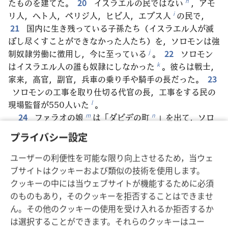
たものを建てた。
20
イスラエルの民ではない
，アモ
h
リ人，ヘト人，ペリジ人，ヒビ人，エブス人
の民で，
i
21
国内に生き残っている子孫たち（イスラエル人が滅
ぼし尽くすことができなかった人たち）を，ソロモンは強
制奴隷労働に徴用し，今に至っている
。
22
ソロモン
j
はイスラエル人の誰も奴隷にしなかった
。彼らは戦士，
k
家来，高官，副官，兵車の乗り手や騎手の長だった。
23
ソロモンの工事を取り仕切る代官の長，工事をする民の
現場監督が550人いた
。
l
24
ファラオの娘
は「ダビデの町
」を出て，ソロ
m
n
モンが彼女のために建てた家に移った。その後ソロモンは
プライバシー設定
塚
を築いた
。
o
*
25
ソロモンは年に3回
，エホバのために造った祭壇
p
ユーザーの利便性を可能な限り向上させるため，当ウェ
で全焼の犠牲と共食の犠牲を捧げ
，エホバの前の祭壇で
q
ブサイトはクッキーおよび類似の技術を使用します。
犠牲の煙を立ち上らせた。こうしてソロモンは家を完成さ
クッキーの中には当ウェブサイトが機能するために必須
せた
。
r
のものもあり，そのクッキーを拒否することはできませ
26
ソロモン王はまた，エドム地方
の紅海の岸のエ
s
ん。その他のクッキーの使用を受け入れるか拒否するか
ロトに近いエツヨン･ゲベル
で船団をつくった。
27
ヒ
t
は選択することができます。それらのクッキーはユー