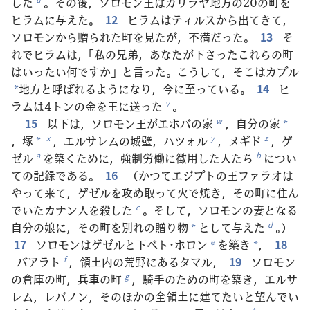
した
。その後，ソロモン王はガリラヤ地方の20の町を
ヒラムに与えた。
12
ヒラムはティルスから出てきて，
ソロモンから贈られた町を見たが，不満だった。
13
そ
れでヒラムは，「私の兄弟，あなたが下さったこれらの町
はいったい何ですか」と言った。こうして，そこはカブル
地方と呼ばれるようになり，今に至っている。
14
ヒ
*
ラムは4トンの金を王に送った
。
v
15
以下は，ソロモン王がエホバの家
，自分の家
w
*
，塚
，エルサレムの城壁，ハツォル
，メギド
，ゲ
x
y
z
*
ゼル
を築くために，強制労働に徴用した人たち
につい
a
b
ての記録である。
16
（かつてエジプトの王ファラオは
やって来て，ゲゼルを攻め取って火で焼き，その町に住ん
でいたカナン人を殺した
。そして，ソロモンの妻となる
c
自分の娘に，その町を別れの贈り物
として与えた
。）
d
*
17
ソロモンはゲゼルと下ベト･ホロン
を築き
，
18
e
*
バアラト
，領土内の荒野にあるタマル，
19
ソロモン
f
の倉庫の町，兵車の町
，騎手のための町を築き，エルサ
g
レム，レバノン，そのほかの全領土に建てたいと望んでい