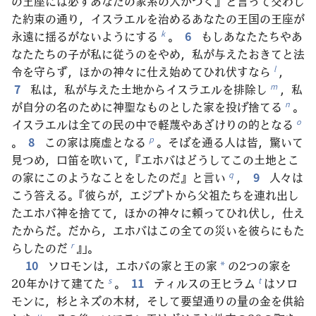
の王座には必ずあなたの家系の人がつく』と言って交わし
た約束の通り，イスラエルを治めるあなたの王国の王座が
永遠に揺るがないようにする
。
6
もしあなたたちやあ
k
なたたちの子が私に従うのをやめ，私が与えたおきてと法
令を守らず，ほかの神々に仕え始めてひれ伏すなら
，
l
7
私は，私が与えた土地からイスラエルを排除し
，私
m
が自分の名のために神聖なものとした家を投げ捨てる
。
n
イスラエルは全ての民の中で軽蔑やあざけりの的となる
o
。
8
この家は廃虚となる
。そばを通る人は皆，驚いて
p
見つめ，口笛を吹いて，『エホバはどうしてこの土地とこ
の家にこのようなことをしたのだ』と言い
，
9
人々は
q
こう答える。『彼らが，エジプトから父祖たちを連れ出し
たエホバ神を捨てて，ほかの神々に頼ってひれ伏し，仕え
たからだ。だから，エホバはこの全ての災いを彼らにもた
らしたのだ
』」。
r
10
ソロモンは，エホバの家と王の家
の2つの家を
*
20年かけて建てた
。
11
ティルスの王ヒラム
はソロ
s
t
モンに，杉とネズの木材，そして要望通りの量の金を供給
u