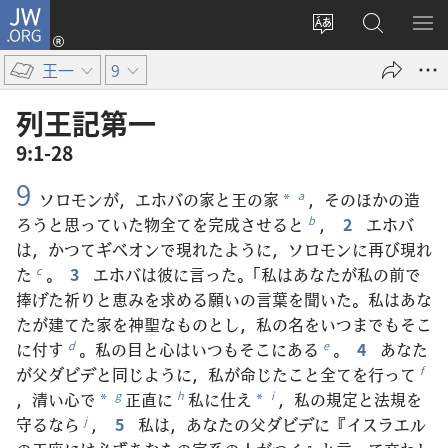
JW.ORG
ロ
サ
JW.ORG
メ
グ
イ
の
ニ
イ
王一
9
ト
検
を
ン
の
索
表
（新
列王記​第​一
言
示
し
9:1-28
語
い
9
を
タ
ソロモンが，エホバの家と王の家
，そのほかの造
a
*
変
ブ
ろうと思っていた物全てを完成させると
，
2
エホバ
b
え
で
は，かつてギベオンで現れたように，ソロモンに再び現れ
る
開
た
。
3
エホバは彼に言った。「私はあなたが私の前で
c
く）
捧げた祈りと恵みを求める願いの言葉を聞いた。私はあな
たが建てた家を神聖なものとし，私の名をいつまでもそこ
に付す
。私の目と心はいつもそこにある
。
4
あなた
d
e
が父ダビデと同じように，私が命じたこと全てを行って
f
，清い心で
正直に
私に仕え
，私の規定と法規を
g
h
i
*
*
守るなら
，
5
私は，あなたの父ダビデに『イスラエル
j