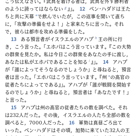
こう伝えなさい。『武具を着ける者は，武具を外す勝利者
のように誇ってはならない
』」。
12
ベン･ハダドは王た
g
ちと共に天幕
で飲んでいたが，この返事を聞いて直ち
*
に，「攻撃の準備をせよ！」と家来たちに言った。それ
で，彼らは都市を攻める準備をした。
13
ある預言者がイスラエルのアハブ
王の所に行
h
き，こう言った。「エホバはこう言っています。『この大勢
の群衆を見たか。私は今日この群衆をあなたの手に渡し，
あなたは私がエホバであることを知る
』」。
14
アハブ
i
が「誰によってそうなるのでしょうか」と尋ねると，預言
者は言った。「エホバはこう言っています。『州
の高官の
*
従者たちによってである』」。アハブが「誰が戦闘を開始す
るのでしょうか」と尋ねると，預言者は「あなたです！」
と言った。
15
アハブは州の高官の従者たちの数を調べた。それ
は232人だった。その後，イスラエルの人たち全部の数を
調べると，7000人だった。
16
軍勢は真昼ごろ出て
いった。ベン･ハダドはその頃，加勢に来ていた32人の王