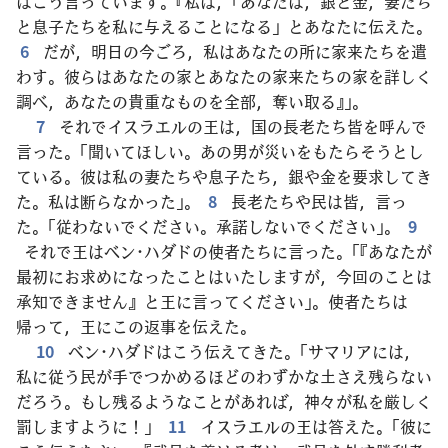
はこう言っています。『私は，「あなたは，銀と金，妻たち
と息子たちを私に与えることになる」とあなたに伝えた。
6
だが，明日の今ごろ，私はあなたの所に家来たちを遣
わす。彼らはあなたの家とあなたの家来たちの家を詳しく
調べ，あなたの貴重なものを全部，奪い取る』」。
7
それでイスラエルの王は，国の長老たち皆を呼んで
言った。「聞いてほしい。あの男が災いをもたらそうとし
ている。彼は私の妻たちや息子たち，銀や金を要求してき
た。私は断らなかった」。
8
長老たちや民は皆，言っ
た。「従わないでください。承諾しないでください」。
9
それで王はベン･ハダドの使者たちに言った。「『あなたが
最初にお求めになったことはいたしますが，今回のことは
承知できません』と王に言ってください」。使者たちは
帰って，王にこの返事を伝えた。
10
ベン･ハダドはこう伝えてきた。「サマリアには，
私に従う民が手でつかめるほどのわずかな土さえ残らない
だろう。もし残るようなことがあれば，神々が私を厳しく
罰しますように！」
11
イスラエルの王は答えた。「彼に