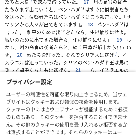
たちと天幕
で飲んで酔っていた。
17
州の高官の従者
*
たちがまず出ていくと，ベン･ハダドはすぐに偵察者たち
を送った。偵察者たちはベン･ハダドにこう報告した。「サ
マリアから人々が出てきています」。
18
ベン･ハダドは
言った。「和平のために出てきたなら，生け捕りにせよ。
戦いのために出てきた場合も，生け捕りにせよ」。
19
し
かし，州の高官の従者たちと，続く軍勢が都市から出てい
き，
20
敵たちを討った。それでシリア人は逃げ
，イ
j
スラエルは追っていった。シリアのベン･ハダド王は馬に
乗って騎手たちと共に逃げた。
21
一方，イスラエルの
王は出ていって馬と兵車を次々と討ち，シリア人を大敗さ
プライバシー設定
せた。
22
その後，例の預言者
がイスラエルの王の所に来
k
ユーザーの利便性を可能な限り向上させるため，当ウェ
て言った。「さあ，防備を強化し，何をすべきか考えなさ
ブサイトはクッキーおよび類似の技術を使用します。
い
。来年の初め
，シリアの王があなたを攻めに来るか
l
*
クッキーの中には当ウェブサイトが機能するために必須
らです
」。
m
のものもあり，そのクッキーを拒否することはできませ
23
シリアの王に家来たちが言った。「彼らの神は山の
ん。その他のクッキーの使用を受け入れるか拒否するか
神です。だから彼らに圧倒されたのです。もし平地で戦え
は選択することができます。それらのクッキーはユー