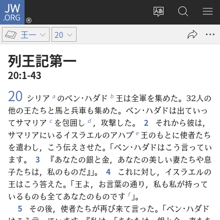
JW.ORG
ロ
サ
JW.ORG
メ
グ
イ
の
ニ
イ
王一
20
ト
検
を
ン
の
索
表
（新
列王記​第​一
言
示
し
20:1-43
語
い
20
を
タ
シリア
のベン･ハダド
王は全軍を集めた。32人の
a
b
変
ブ
他の王たちと馬と兵車も集めた。ベン･ハダドは出ていっ
え
で
てサマリア
を包囲し
，攻撃した。
2
それから彼は，
c
d
る
開
サマリアにいるイスラエルのアハブ
王のもとに使者たち
e
く）
を遣わし，こう伝えさせた。「ベン･ハダドはこう言ってい
ます。
3
『あなたの銀と金，あなたの美しい妻たちや息
子たちは，私のものだ』」。
4
これに対し，イスラエルの
王はこう答えた。「王よ，お言葉の通り，私も私が持って
いるものも全てあなたのものです
」。
f
5
その後，使者たちが再び来て言った。「ベン･ハダド