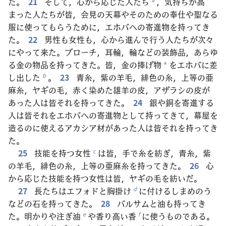
た。
21
そして，心から応じた人たち
，気持ちが高
まった人たちが皆，会見の天幕やそのための奉仕や聖なる
服に使ってもらうために，エホバへの寄進物を持ってき
た。
22
男性も女性も，心から進んで行う人たちが次々
にやって来た。ブローチ，耳輪，輪などの装飾品，あらゆ
る金の物品を持ってきた。皆，金の捧げ物
をエホバに差
*
し出した
。
23
青糸，紫の羊毛，緋色の糸，上等の亜
b
麻糸，ヤギの毛，赤く染めた雄羊の皮，アザラシの皮が
あった人は皆それを持ってきた。
24
銀や銅を寄進する
人は皆それをエホバへの寄進物として持ってきて，幕屋を
造るのに使えるアカシア材があった人は皆それを持ってき
た。
25
技能を持つ女性
は皆，手で糸を紡ぎ，青糸，紫
c
の羊毛，緋色の糸，上等の亜麻糸を持ってきた。
26
心
から応じた技能を持つ女性は皆，ヤギの毛を紡いだ。
27
長たちはエフォドと胸掛け
に付けるしまめのう
d
などの石を持ってきた。
28
バルサムと油も持ってき
た。明かりや注ぎ油
や香り高い香
に使うものである。
e
f