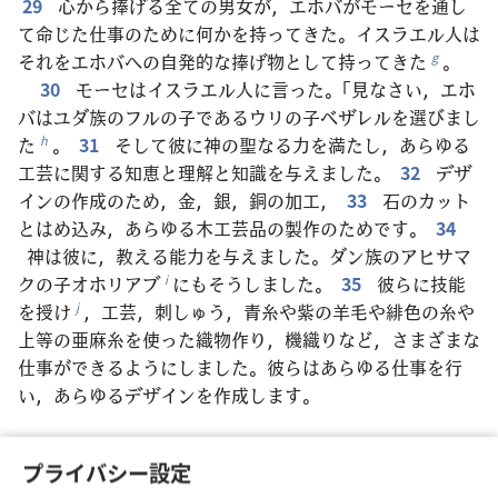
29
心から捧げる全ての男女が，エホバがモーセを通し
て命じた仕事のために何かを持ってきた。イスラエル人は
それをエホバへの自発的な捧げ物として持ってきた
。
g
30
モーセはイスラエル人に言った。「見なさい，エホ
バはユダ族のフルの子であるウリの子ベザレルを選びまし
た
。
31
そして彼に神の聖なる力を満たし，あらゆる
h
工芸に関する知恵と理解と知識を与えました。
32
デザ
インの作成のため，金，銀，銅の加工，
33
石のカット
とはめ込み，あらゆる木工芸品の製作のためです。
34
神は彼に，教える能力を与えました。ダン族のアヒサマ
クの子オホリアブ
にもそうしました。
35
彼らに技能
i
を授け
，工芸，刺しゅう，青糸や紫の羊毛や緋色の糸や
j
上等の亜麻糸を使った織物作り，機織りなど，さまざまな
仕事ができるようにしました。彼らはあらゆる仕事を行
い，あらゆるデザインを作成します。
プライバシー設定
戻る
次へ