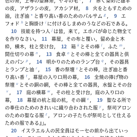
色の糸，上等の亜麻糸，ヤギの毛
，
7
赤く染めた雄羊
の皮，アザラシの皮，アカシア材，
8
火をともすための
油，注ぎ油
と香り高い香のためのバルサム
，
9
エ
g
*
フォド
と胸掛け
に付けるしまめのうなどの石である。
h
i
10
技能を持つ人
は皆，来て，エホバが命じた物全て
j
を作りなさい。
11
幕屋，その布と覆い，留め金と木
枠，横木，柱と受け台，
12
箱
とその棒
，ふた
，
k
l
m
間仕切りの幕
，
13
食卓
とその棒と全ての器具と供
n
o
えのパン
，
14
明かりのためのランプ台
，その器具
p
q
とランプと油
，
15
香の祭壇
とその棒，注ぎ油と香
r
s
り高い香
，幕屋の入り口用の幕，
16
全焼の捧げ物の
t
祭壇
とその銅の網，その棒と全ての器具，水盤とその台
u
，
17
庭の横幕
，その柱と受け台，庭の入り口の
v
w
幕，
18
幕屋の杭と庭の杭，その綱
，
19
聖なる所で
x
の奉仕のためのきれいに織り合わされた服
，祭司アロン
y
のための聖なる服
，アロンの子たちが祭司として仕える
z
ための服である』」。
20
イスラエル人の民全員はモーセの前から出ていっ
a