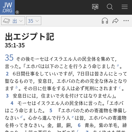
JW.ORG
ロ
サ
JW.ORG
メ
グ
イ
の
ニ
イ
出
35
ト
検
を
ン
の
索
表
（新
出エジプト​記
言
示
し
35:1-35
語
い
35
を
タ
その後モーセはイスラエル人の民全体を集めて，
変
ブ
言った。「エホバは以下のことを行うよう命じました
。
a
え
で
2
6日間仕事をしていいですが，7日目は皆さんにとって
る
開
聖なるもので，安息日，エホバのための完全な休みとなり
く）
ます
。その日に仕事をする人は必ず死刑にされます
。
b
c
3
安息日には，住まいで火を付けてはなりません」。
4
モーセはイスラエル人の民全体に言った。「エホバ
はこう命じました。
5
『エホバのための寄進物を準備し
なさい
。心から進んで行う人
は皆，エホバへの寄進物
d
e
を持ってきなさい。金，銀，銅，
6
青糸，紫の羊毛，緋
f