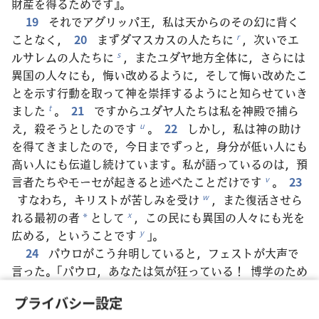
財産を得るためです』。
19
それでアグリッパ王，私は天からのその幻に背く
ことなく，
20
まずダマスカスの人たちに
，次いでエ
r
ルサレムの人たちに
，またユダヤ地方全体に，さらには
s
異国の人々にも，悔い改めるように，そして悔い改めたこ
とを示す行動を取って神を崇拝するようにと知らせていき
ました
。
21
ですからユダヤ人たちは私を神殿で捕ら
t
え，殺そうとしたのです
。
22
しかし，私は神の助け
u
を得てきましたので，今日までずっと，身分が低い人にも
高い人にも伝道し続けています。私が語っているのは，預
言者たちやモーセが起きると述べたことだけです
。
23
v
すなわち，キリストが苦しみを受け
，また復活させら
w
れる最初の者
として
，この民にも異国の人々にも光を
x
*
広める，ということです
」。
y
24
パウロがこう弁明していると，フェストが大声で
言った。「パウロ，あなたは気が狂っている！ 博学のため
におかしくなっているのだ！」
25
しかしパウロは言っ
プライバシー設定
た。「気が狂ってなどいません，フェスト閣下。真実で理