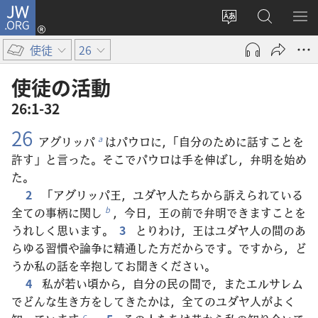
JW.ORG
ロ
サ
JW.ORG
メ
グ
イ
の
ニ
イ
使徒
26
ト
検
を
ン
の
索
表
（新
使徒​の​活動
言
示
し
26:1-32
語
い
26
を
タ
アグリッパ
はパウロに，「自分のために話すことを
a
変
ブ
許す」と言った。そこでパウロは手を伸ばし，弁明を始め
え
で
た。
る
開
2
「アグリッパ王，ユダヤ人たちから訴えられている
く）
全ての事柄に関し
，今日，王の前で弁明できますことを
b
うれしく思います。
3
とりわけ，王はユダヤ人の間のあ
らゆる習慣や論争に精通した方だからです。ですから，ど
うか私の話を辛抱してお聞きください。
4
私が若い頃から，自分の民の間で，またエルサレム
でどんな生き方をしてきたかは，全てのユダヤ人がよく
c