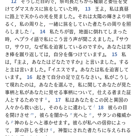
12
そうした目的で，祭司長たちから権限と委任を受
けてダマスカスに旅をしていた時，
13
王よ，私は真昼
に路上で天からの光を見ました。それは太陽の輝きより明
るく，私の周りと，一緒に旅をしていた者たちの周りを照
らしました
。
14
私たちが皆，地面に倒れてしまった
j
時，ヘブライ語で私にこう言う声が聞こえました。『サウ
ロ，サウロ，なぜ私を迫害しているのですか。あなたは突
き棒を蹴り返しては，自分を傷つけています』。
15
私
は，『主よ，あなたはどなたですか』と言いました。する
と主は言いました。『イエスです。あなたは私を迫害して
います。
16
起きて自分の足で立ちなさい。私がこうし
て現れたのは，あなたを選んで，私に関してあなたが見た
事柄と私があなたに見せる事柄について，仕える者また証
人とするためです
。
17
私はあなたをこの民と異国の
k
人々から救い出し，そのもとに遣わして
18
彼らの目
l
を開けさせ
，彼らを闇から
光へと
，サタンの権威か
m
n
o
ら
神のもとへと導かせます。彼らが私への信仰によっ
p
て，罪の許しを受け
，神聖にされた者たちに与えられる
q