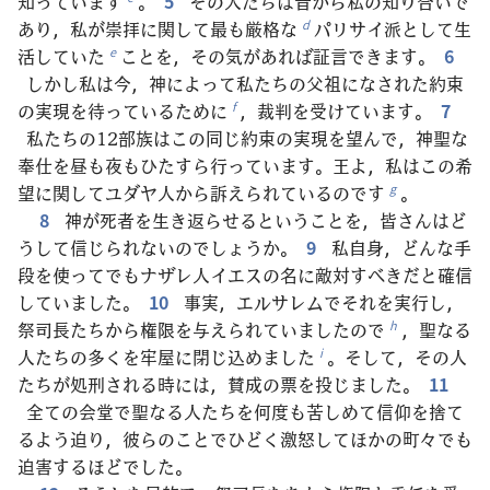
知っています
。
5
その人たちは昔から私の知り合いで
あり，私が崇拝に関して最も厳格な
パリサイ派として生
d
活していた
ことを，その気があれば証言できます。
6
e
しかし私は今，神によって私たちの父祖になされた約束
の実現を待っているために
，裁判を受けています。
7
f
私たちの12部族はこの同じ約束の実現を望んで，神聖な
奉仕を昼も夜もひたすら行っています。王よ，私はこの希
望に関してユダヤ人から訴えられているのです
。
g
8
神が死者を生き返らせるということを，皆さんはど
うして信じられないのでしょうか。
9
私自身，どんな手
段を使ってでもナザレ人イエスの名に敵対すべきだと確信
していました。
10
事実，エルサレムでそれを実行し，
祭司長たちから権限を与えられていましたので
，聖なる
h
人たちの多くを牢屋に閉じ込めました
。そして，その人
i
たちが処刑される時には，賛成の票を投じました。
11
全ての会堂で聖なる人たちを何度も苦しめて信仰を捨て
るよう迫り，彼らのことでひどく激怒してほかの町々でも
迫害するほどでした。