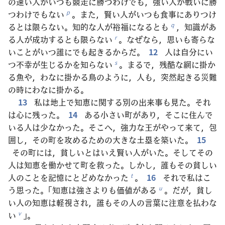
の速い人がいつも競走に勝つわけでも，強い人が戦いに勝
つわけでもない
。また，賢い人がいつも食事にありつけ
p
るとは限らない。知的な人が裕福になるとも
，知識があ
q
る人が成功するとも限らない
。なぜなら，思いも寄らな
r
いことがいつ誰にでも起きるからだ。
12
人は自分にい
つ不幸が生じるかを知らない
。まるで，残酷な網に掛か
s
る魚や，わなに掛かる鳥のように，人も，突然起きる災難
の時にわなに掛かる。
13
私は地上で知恵に関する別の出来事も見た。それ
は心に残った。
14
ある小さい町があり，そこに住んで
いる人は少なかった。そこへ，強力な王がやって来て，包
囲し，その町を攻めるための大きな土塁を築いた。
15
その町には，貧しいとはいえ賢い人がいた。そしてその
人は知恵を働かせて町を救った。しかし，誰もその貧しい
人のことを記憶にとどめなかった
。
16
それで私はこ
t
う思った。「知恵は強さよりも価値がある
。だが，貧し
u
い人の知恵は軽視され，誰もその人の言葉に注意を払わな
い
」。
v