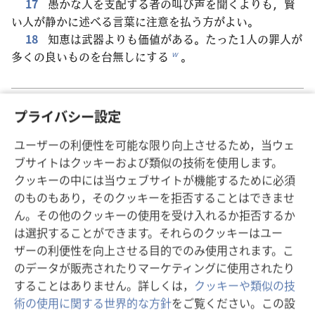
17
愚かな人を支配する者の叫び声を聞くよりも，賢
い人が静かに述べる言葉に注意を払う方がよい。
18
知恵は武器よりも価値がある。たった1人の罪人が
多くの良いものを台無しにする
。
w
戻る
次へ
プライバシー設定
ユーザーの利便性を可能な限り向上させるため，当ウェ
ブサイトはクッキーおよび類似の技術を使用します。
クッキーの中には当ウェブサイトが機能するために必須
この出版物のコピーライト
のものもあり，そのクッキーを拒否することはできませ
Copyright
©
2026
Watch Tower Bible and Tract Society of
ん。その他のクッキーの使用を受け入れるか拒否するか
Pennsylvania.
は選択することができます。それらのクッキーはユー
利用規約
|
プライバシーに関する方針
|
プライバシー設定
ザーの利便性を向上させる目的でのみ使用されます。こ
のデータが販売されたりマーケティングに使用されたり
することはありません。詳しくは，
クッキーや類似の技
術の使用に関する世界的な方針
をご覧ください。この設