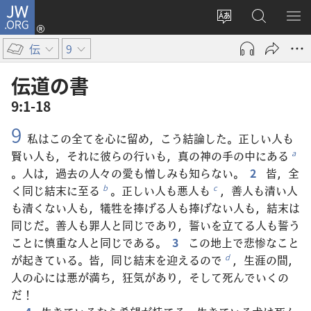
JW.ORG
ロ
サ
JW.ORG
メ
グ
イ
の
ニ
イ
伝
9
ト
検
を
ン
の
索
表
（新
伝道​の​書
言
示
し
9:1-18
語
い
9
を
タ
私はこの全てを心に留め，こう結論した。正しい人も
変
ブ
賢い人も，それに彼らの行いも，真の神の手の中にある
a
え
で
。人は，過去の人々の愛も憎しみも知らない。
2
皆，全
る
開
く同じ結末に至る
。正しい人も悪人も
，善人も清い人
b
c
く）
も清くない人も，犠牲を捧げる人も捧げない人も，結末は
同じだ。善人も罪人と同じであり，誓いを立てる人も誓う
ことに慎重な人と同じである。
3
この地上で悲惨なこと
が起きている。皆，同じ結末を迎えるので
，生涯の間，
d
人の心には悪が満ち，狂気があり，そして死んでいくの
だ！