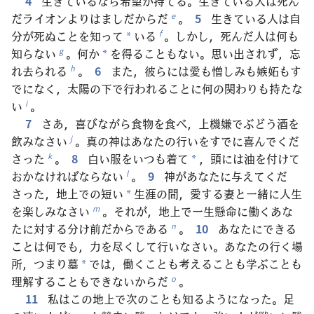
4
生きているなら希望が持てる。生きている犬は死ん
だライオンよりはましだからだ
。
5
生きている人は自
e
分が死ぬことを知って
いる
。しかし，死んだ人は何も
f
*
知らない
。何か
を得ることもない。思い出されず，忘
g
*
れ去られる
。
6
また，彼らには愛も憎しみも嫉妬もす
h
でになく，太陽の下で行われることに何の関わりも持たな
い
。
i
7
さあ，喜びながら食物を食べ，上機嫌でぶどう酒を
飲みなさい
。真の神はあなたの行いをすでに喜んでくだ
j
さった
。
8
白い服をいつも着て
，頭には油を付けて
k
*
おかなければならない
。
9
神があなたに与えてくだ
l
さった，地上での短い
生涯の間，愛する妻と一緒に人生
*
を楽しみなさい
。それが，地上で一生懸命に働くあな
m
たに対する分け前だからである
。
10
あなたにできる
n
ことは何でも，力を尽くして行いなさい。あなたの行く場
所，つまり墓
では，働くことも考えることも学ぶことも
*
理解することもできないからだ
。
o
11
私はこの地上で次のことも知るようになった。足