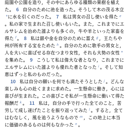
庭園や公園を造り，その中にあらゆる種類の果樹を植え
た。
6
自分のために池を造った。そうして木の茂る木立
に水を引くのだった。
7
私は男女の召し使いを得た
e
*
。私の家で生まれた召し使いもいた。また，これまでにエ
ルサレムを治めた誰よりも多くの，牛や羊といった家畜を
得た
。
8
私は銀や金を自分のために蓄え
，王たちや
f
g
州が所有する宝をためた
。自分のために歌手の男女と，
h
人を大いに喜ばせる存在つまり女性，それも大勢の女性
*
を集めた。
9
こうして私は偉大な者となり，これまでに
エルサレムにいた誰よりも優れた者となった
。そして知
i
恵はずっと私のものだった。
10
私は自分の願いを何でも満たそうとした
。どんな
j
楽しみも心の赴くままに求めた。一生懸命に働き，心には
喜びが生まれた。この喜びこそ私が一生懸命に働いて得た
報酬だ
。
11
私は，自分の手で行った全てのこと，苦
k
労して成し遂げたことを振り返ってみた
。すると，全て
l
はむなしく，風を追うようなもので
，この地上に本当
m
に価値のあるものは何もなかった
。
n