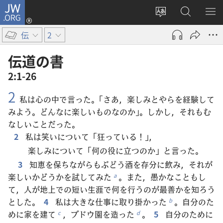
JW.ORG
ロ
サ
JW.ORG
メ
グ
イ
の
ニ
イ
伝
2
ト
検
を
ン
の
索
表
（新
伝道​の​書
言
示
し
2:1-26
語
い
2
を
タ
私は心の中で言った。「さあ，楽しみとやらを経験して
変
ブ
みよう。どんなに楽しいものなのか」。しかし，それもむ
え
で
なしいことだった。
る
開
2
私は笑いについて「狂っている！」，
く）
楽しみについて「何の役に立つのか」と言った。
3
知恵を保ちながらもぶどう酒を存分に飲み，それが
楽しいかどうかを試してみた
。また，愚かなこともし
a
て，人が地上での短い生涯で何を行うのが最善かを知ろう
とした。
4
私は大きな仕事に取り掛かった
。自分のた
b
めに家を建て
，ブドウ園を造った
。
5
自分のために
c
d