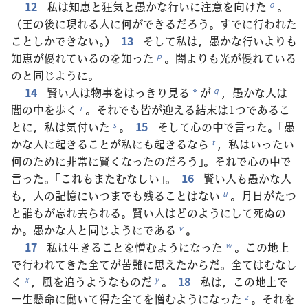
12
私は知恵と狂気と愚かな行いに注意を向けた
。
o
（王の後に現れる人に何ができるだろう。すでに行われた
ことしかできない。）
13
そして私は，愚かな行いよりも
知恵が優れているのを知った
。闇よりも光が優れている
p
のと同じように。
14
賢い人は物事をはっきり見る
が
，愚かな人は
q
*
闇の中を歩く
。それでも皆が迎える結末は1つであるこ
r
とに，私は気付いた
。
15
そして心の中で言った。「愚
s
かな人に起きることが私にも起きるなら
，私はいったい
t
何のために非常に賢くなったのだろう」。それで心の中で
言った。「これもまたむなしい」。
16
賢い人も愚かな人
も，人の記憶にいつまでも残ることはない
。月日がたつ
u
と誰もが忘れ去られる。賢い人はどのようにして死ぬの
か。愚かな人と同じようにである
。
v
17
私は生きることを憎むようになった
。この地上
w
で行われてきた全てが苦難に思えたからだ。全てはむなし
く
，風を追うようなものだ
。
18
私は，この地上で
x
y
一生懸命に働いて得た全てを憎むようになった
。それを
z