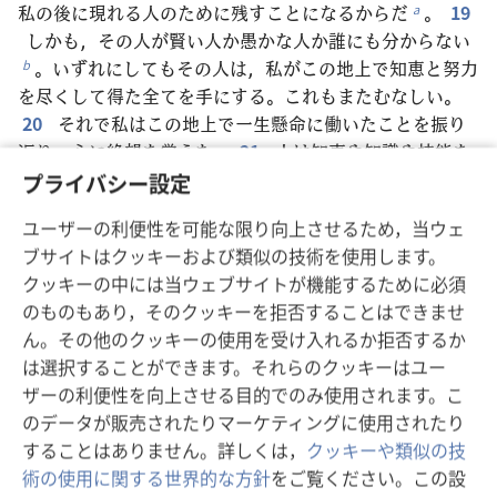
私の後に現れる人のために残すことになるからだ
。
19
a
しかも，その人が賢い人か愚かな人か誰にも分からない
。いずれにしてもその人は，私がこの地上で知恵と努力
b
を尽くして得た全てを手にする。これもまたむなしい。
20
それで私はこの地上で一生懸命に働いたことを振り
返り，心に絶望を覚えた。
21
人は知恵や知識や技能を
駆使して一生懸命に働いても，自分の報酬
を，働いてい
プライバシー設定
*
なかった人に渡さなければならなくなる
。これもまたむ
c
ユーザーの利便性を可能な限り向上させるため，当ウェ
なしく，大きな悲劇
である。
*
ブサイトはクッキーおよび類似の技術を使用します。
22
人は，この地上で一生懸命に働き，志を持ってそ
クッキーの中には当ウェブサイトが機能するために必須
うしたとして，いったいどんな良いものを得るのだろうか
のものもあり，そのクッキーを拒否することはできませ
。
23
生きている間ずっと，その人の務めは痛みとい
d
ん。その他のクッキーの使用を受け入れるか拒否するか
ら立ちを生み
，夜になっても心が休まらない
。これも
e
f
は選択することができます。それらのクッキーはユー
むなしい。
ザーの利便性を向上させる目的でのみ使用されます。こ
24
食べ，飲み，一生懸命働く充実感，人にとってこ
のデータが販売されたりマーケティングに使用されたり
れ以上の幸せはない
。私はこれもまた，真の神からのも
g
することはありません。詳しくは，
クッキーや類似の技
のだと気付いた
。
25
私より良い物を食べ，飲む者は
h
術の使用に関する世界的な方針
をご覧ください。この設
いない
。
i