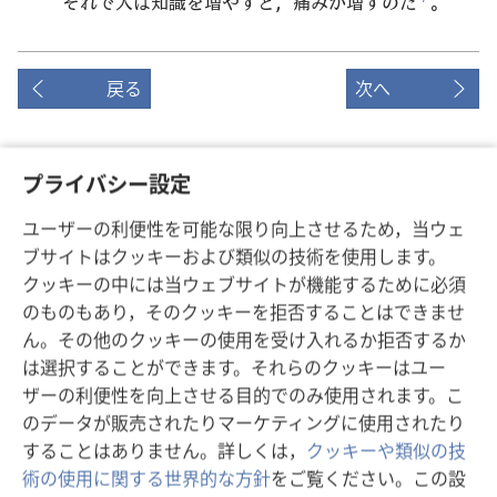
それで人は知識を増やすと，痛みが増すのだ
。
戻る
次へ
プライバシー設定
この出版物のコピーライト
ユーザーの利便性を可能な限り向上させるため，当ウェ
Copyright
©
2026
Watch Tower Bible and Tract Society of
ブサイトはクッキーおよび類似の技術を使用します。
Pennsylvania.
クッキーの中には当ウェブサイトが機能するために必須
利用規約
|
プライバシーに関する方針
|
プライバシー設定
のものもあり，そのクッキーを拒否することはできませ
ん。その他のクッキーの使用を受け入れるか拒否するか
は選択することができます。それらのクッキーはユー
ザーの利便性を向上させる目的でのみ使用されます。こ
のデータが販売されたりマーケティングに使用されたり
することはありません。詳しくは，
クッキーや類似の技
術の使用に関する世界的な方針
をご覧ください。この設