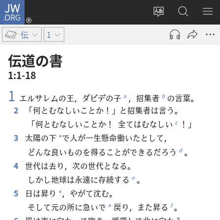
JW.ORG
ロ
サ
JW.ORG
メ
グ
イ
の
ニ
イ
伝
1
ト
検
を
ン
の
索
表
（新
伝道​の​書
言
示
し
1:1-18
語
い
1
を
タ
エルサレムの王，ダビデの子
，招集者
の言葉。
a
b
変
ブ
2
「何とむなしいことか！」と招集者は言う。
え
で
「何とむなしいことか！ 全てはむなしい
！」
c
る
開
3
太陽の下
で人が一生懸命働いたとして，
*
く）
どんな良いものを得ることができるだろう
。
d
4
世代は去り，次の世代となる。
しかし地球は永遠に存続する
。
e
5
日は昇り
，やがて沈む。
*
そして元の所に急いで
戻り，また昇る
。
f
*