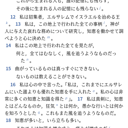
これから生まれる人も，誰の記憶にも残らず，
その後に生まれる人の記憶にも残らない
。
j
12
私は招集者，エルサレムでイスラエルを治める王
。
13
私は，この地上で行われた全ての事柄
，神が
k
l
人に与えた哀れな務めについて研究し，知恵を働かせて調
べようと心に決めた
。
m
14
私はこの地上で行われた全てを見たが，
何と，全てはむなしく，風を追うようなものだっ
た
。
n
15
曲がっているものは真っすぐにできない。
ないものは数えることができない。
16
私は心の中で言った。「私は，これまでにエルサレ
ムにいた誰よりも優れた知恵を手に入れた
。私の心は非
o
常に多くの知恵と知識を得た
」。
17
私は真剣に，知恵
p
とはどんなものか，狂気
とは何か，愚かな行いとは何か
*
を知ろうとした
。これもまた風を追うようなものだ。
q
18
知恵が多いと，いら立ちも多い。
r