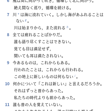
6
風は南に向かって吹き，循環して北に向かう。
絶え間なく巡り，循環を続ける。
7
川
は海に流れていく。しかし海があふれることは
*
ない
。
g
川は始まりから，また流れる
。
h
8
全ては疲れることばかりだ。
誰も語り尽くすことはできない。
見ても目は満足せず，
聞いても耳は満たされない。
9
今あるものは，これからもある。
行われたことは，これからも行われる。
この地上に新しいものは何もない
。
i
10
何かについて「これは新しい」と言えるだろうか。
それはずっと昔からあった。
私たちの時代よりも前からあった。
11
誰も昔の人を覚えていない。