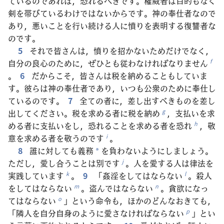
ているのであれば，恐れるべきです。権威者は目的もなく
剣を帯びているわけではないからです。神の奉仕者なので
あり，悪いことを行い続ける人に憤りを表明する復讐者な
のです。
5
それで皆さんは，憤りを招かないためだけでなく，
自分の良心のために，ぜひとも従わなければなりません
f
。
6
だからこそ，皆さんは税を納めることもしていま
す。彼らは神の奉仕者であり，いつも公衆のために奉仕し
ているのです。
7
全ての者に，差し出すべきものを差し
出してください。税を求める者に税を納め
，支払いを求
g
める者に支払いをし，恐れることを求める者を恐れ
，敬
h
意を求める者を敬うのです
。
i
8
誰に対しても義務
を負わないようにしましょう。
*
ただし，愛し合うことは別です
。人を愛する人は律法を
j
実践しています
。
9
「姦淫をしてはならない
。殺人
k
l
をしてはならない
。盗んではならない
。貪欲になっ
m
n
てはならない
」という命令も，ほかのどんなおきても，
o
「隣人を自分自身のように愛さなければならない
」とい
p