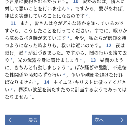
う言葉に要約されるからです。
10
愛があれば，隣人に
対して悪いことを行いません
。ですから，愛があれば，
q
律法を実践していることになるのです
。
r
11
また，皆さんは今がどんな時かを知っているので
すから，こうしたことを行ってください。すでに，眠りか
ら覚めるべき時が来ています
。今や，私たちが信仰を持
s
つようになった時よりも，救いは近いのです。
12
夜は
更け，昼
が近づきました。ですから，闇の行いを捨て去
*
り
，光の武器を身に着けましょう
。
13
昼間のよう
t
u
に，きちんと行動しましょう
。ばか騒ぎや酩酊，不道徳
v
な性関係や恥知らずな行い
，争いや嫉妬を避けなけれ
w
ばなりません
。
14
主イエス･キリストに倣ってくださ
x
い
。罪深い欲望を満たすために計画するようであっては
y
なりません
。
z
戻る
次へ