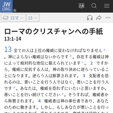
JW.ORG
ロ
サ
JW.ORG
メ
グ
イ
の
ニ
イ
ロマ
13
ト
検
を
ン
の
索
表
（新
ローマ​の​クリスチャン​へ​の​手紙
言
示
し
13:1-14
語
い
13
を
タ
全ての人は上位の権威に従わなければなりません
a
変
ブ
。神によらない権威はないからです
。存在する権威は神
b
え
で
によって相対的な地位に据えられています
。
2
ですか
c
る
開
ら，権威に反抗する人は，神の取り決めに逆らっているこ
く）
とになります。逆らう人は断罪されます。
3
支配者を恐
れるのは，善いことを行う人ではなく，悪いことを行う人
です
。あなたは，権威を恐れずにいたいと思いますか。
d
善いことを行い続けてください
。そうすれば，権威者か
e
ら称賛されます。
4
権威者は神の奉仕者であり，あなた
のために働きます。しかし，もしあなたが悪いことを行っ