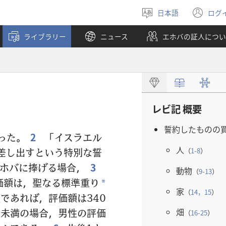
日本語
ログ
言
（
語
し
ライブラリー
ニュース
エホバの証人につい
を
い
選
タ
ぶ
ブ
で
開
く
レビ記 概要
誓約したものの
った。
2
「イスラエル
人
差し出すという特別な誓
（
1-8
）
ホバに捧げる場合，
3
動物
（
9-13
）
価額は，聖なる標準重り
*
家
（
14，15
）
であれば，評価額は340
畑
歳未満の場合，男性の評価
（
16-25
）