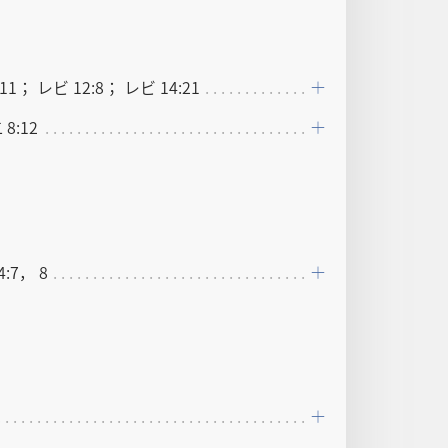
11； レビ 12:8； レビ 14:21
 8:12
4:7， 8