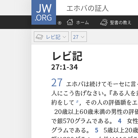
JW.ORG
エホバの証人
ホーム
聖書の教え
レビ記
27
レビ​記
27:1-34
27
エホバは続けてモーセに言
人にこう告げなさい。『ある人を
約をして
，その人の評価額をエ
a
20歳以上60歳未満の男性の評
で銀570グラムである。
4
女性
グラムである。
5
5歳以上20