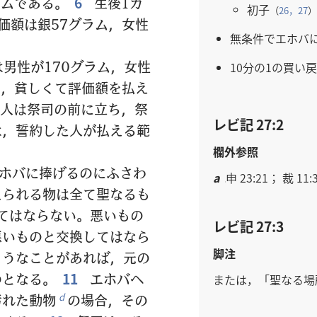
ラムである。
6
生後1カ
初子
（
26，27
）
価額は銀57グラム，女性
無条件でエホバ
男性が170グラム，女性
10分の1の買い
，貧しくて評価額を払え
人は祭司の前に立ち，祭
レビ記 27:2
は，誓約した人が払える範
欄外参照
ホバに捧げるのにふさわ
a
申 23:21； 裁 11:
えられる物は全て聖なるも
てはならない。悪いもの
レビ記 27:3
悪いものと交換してはなら
脚注
ようなことがあれば，元の
のとなる。
11
エホバへ
または，「聖なる場
汚れた動物
の場合，その
d