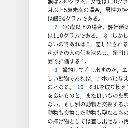
額は230グラム，女性は110グ
月以上5歳未満の場合，男性の評
は銀34グラムである。
7
60歳以上の場合，評価額は
は110グラムである。
8
しかし
ないのであれば
，差し出される
b
司がその人の価を決める。祭司
囲で評価する
。
c
9
誓約して差し出すのが，エ
しい動物であれば，エホバに与
のとなる。
10
それを取り換え
を良いものと，また良いものを
ない。もし別の動物と交換する
動物も交換した動物も聖なるも
の捧げ物としては差し出せない