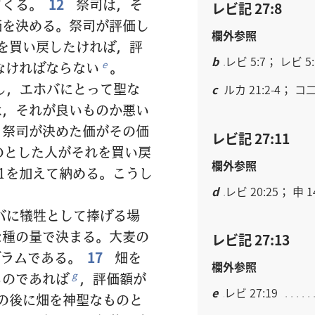
てくる。
12
祭司は，そ
レビ記 27:8
価を決める。祭司が評価し
欄外参照
を買い戻したければ，評
b
レビ 5:7； レビ 5:
なければならない
。
e
し，エホバにとって聖な
c
ルカ 21:2-4； コ二
は，それが良いものか悪い
。祭司が決めた価がその価
レビ記 27:11
とした人がそれを買い戻
欄外参照
1を加えて納める。こうし
d
レビ 20:25； 申 1
バに犠牲として捧げる場
な種の量で決まる。大麦の
レビ記 27:13
グラムである。
17
畑を
欄外参照
るのであれば
，評価額が
g
e
レビ 27:19
の後に畑を神聖なものと