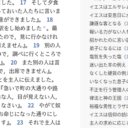
ました。
17
そして夕食
イエスはエルサレ
いておいた人たちに言いま
イエスは安息日に
意ができました』。
18
謙遜な客となる（
訳をし始めました
。最
n
報いる力がない人
たので，見に行かなけれ
招かれたのに言い
えません』。
19
別の人
弟子になるには（
ので，調べに行くところで
塩気を失った塩（
』。
20
また別の人は言
迷い出た羊の例え
で，出席できません』。
なくした硬貨の例
とを主人に伝えました。
いなくなった息子
『急いで町の大通りや路
不正を行う管理人
由な人，目が見えない人，
律法と神の王国（
なさい』。
22
やがて奴
裕福な男性とラザ
お命じになった通りにし
イエスは信仰の妨
す』。
23
それで主人は
主人の求めに応じ