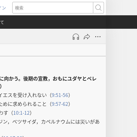
イン
新
検
索
て
）
に向かう。後期の宣教，おもにユダヤとペレ
）
イエスを受け入れない（
9:51-56
）
ために求められること（
9:57-62
）
わす（
10:1-12
）
ジン，ベツサイダ，カペルナウムには災いがあ