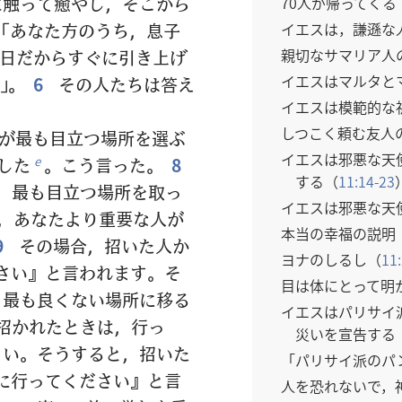
に触って癒やし，そこから
70人が帰ってくる
イエスは，謙遜な
「あなた方のうち，息子
親切なサマリア人
日だからすぐに引き上げ
イエスはマルタと
」。
6
その人たちは答え
イエスは模範的な
しつこく頼む友人
が最も目立つ場所を選ぶ
イエスは邪悪な天
した
。こう言った。
8
e
する（
11:14-23
，最も目立つ場所を取っ
イエスは邪悪な天
，あなたより重要な人が
本当の幸福の説明
9
その場合，招いた人か
ヨナのしるし（
11
さい』と言われます。そ
目は体にとって明
ら最も良くない場所に移る
イエスはパリサイ
招かれたときは，行っ
災いを宣告する
さい。そうすると，招いた
「パリサイ派のパ
に行ってください』と言
人を恐れないで，