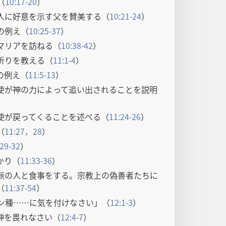
（
10:17-20
）
人に好意を示す父を賛美する（
10:21-24
）
の例え（
10:25-37
）
マリアを訪ねる（
10:38-42
）
祈りを教える（
11:1-4
）
の例え（
11:5-13
）
使が神の力によって追い出されることを説明
）
使が戻ってくることを述べる（
11:24-26
）
（
11:27，28
）
:29-32
）
かり（
11:33-36
）
派の人と食事をする。宗教上の偽善者たちに
（
11:37-54
）
ン種……に気を付けなさい」（
12:1-3
）
神を畏れなさい（
12:4-7
）