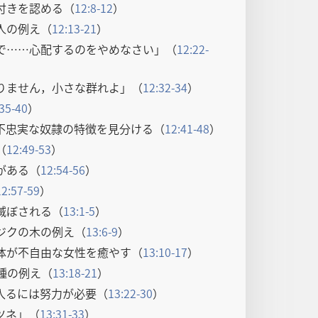
付きを認める（
12:8-12
）
人の例え（
12:13-21
）
で……心配するのをやめなさい」（
12:22-
りません，小さな群れよ」（
12:32-34
）
35-40
）
不忠実な奴隷の特徴を見分ける（
12:41-48
）
（
12:49-53
）
がある（
12:54-56
）
12:57-59
）
滅ぼされる（
13:1-5
）
ジクの木の例え（
13:6-9
）
体が不自由な女性を癒やす（
13:10-17
）
種の例え（
13:18-21
）
入るには努力が必要（
13:22-30
）
ツネ」（
13:31-33
）