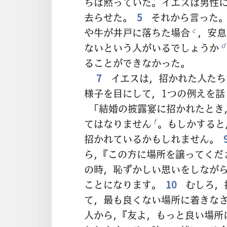
ちは黙っていた。イエスは男性
去らせた。
5
それから言った。
や牛が井戸に落ちた場合
，安息
c
ないという人がいるでしょうか
d
ることができなかった。
7
イエスは，招かれた人たち
様子を目にして，1つの例えを話
「結婚の披露宴に招かれたとき
てはなりません
。もしかすると
f
招かれているかもしれません。
ら，『この方に場所を譲ってくだ
の時，恥ずかしい思いをしなが
ことになります。
10
むしろ，
て，最も良くない場所に着きな
人から，『友よ，もっと良い場所