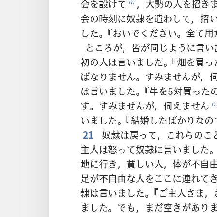
会を設けて
，大勢の人を招き
m
会の時刻に奴隷を遣わして，招
した。『おいでください。全て用
ところが，皆が同じように言い
初の人は言いました。『畑を買っ
ばなりません。すみませんが，伺
は言いました。『牛を5対買った
す。すみませんが，伺えません
o
いました。『結婚したばかりなの
21
奴隷は戻って，これらのこ
主人は怒って奴隷に言いました。
地に行き，貧しい人，体が不自
足が不自由な人をここに連れてき
隷は言いました。『ご主人さま，
ました。でも，まだ空きがありま