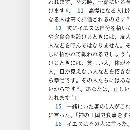
われます。その時，一緒にいる
けます
。
11
高慢になる人は
g
なる人は高く評価されるのです
h
12
次にイエスは自分を招いた
や夕食会を設けるときには，友
人などを呼んではなりません。
しに招かれて報われるでしょう
i
けるときには，貧しい人，体が
人，目が見えない人などを招き
ら幸せです。その人たちにはあ
いからです
。あなたは，正しい
k
われます
」。
l
15
一緒にいた客の1人がこ
に言った。「神の王国で食事をす
16
イエスはその人に言った。