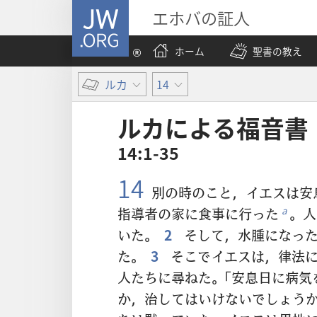
JW.ORG
エホバの証人
ホーム
聖書の教え
ルカ
14
ルカ​に​よる​福音​書
14:1-35
14
別の時のこと，イエスは安
指導者の家に食事に行った
。人
a
いた。
2
そして，水腫になった
た。
3
そこでイエスは，律法に
人たちに尋ねた。「安息日に病気
か，治してはいけないでしょう