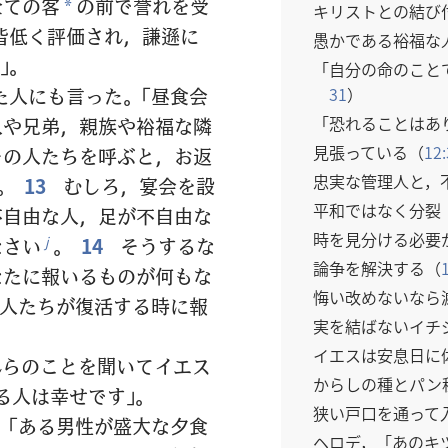
全ての客
の前で誉れを受
*
キリストとの結び
皆低く評価され，謙遜に
愚かである裕福な
」。
「自分の命のこと
31
）
人にも言った。「昼食会
「恐れることはあ
人や兄弟，親族や裕福な隣
見張っている（
12:
その人たちを呼ぶと，お返
忠実な管理人と，
。
13
むしろ，宴会を設
平和ではなく分裂
不自由な人，足が不自由な
時を見分ける必要
なさい
。
14
そうするな
j
論争を解決する（
なたに報いるものが何もな
悔い改めないなら
人たちが復活する時に報
実を結ばないイチ
イエスは安息日に
れらのことを聞いてイエス
からしの種とパン
る人は幸せです」。
狭い戸口を通って
「ある男性が盛大な夕食
ヘロデ，「あのキ