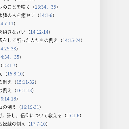
ムのことを嘆く（
13:34，35
）
水腫の人を癒やす（
14:1-6
）
14:7-11
）
を招きなさい（
14:12-14
）
訳をして断った人たちの例え（
14:15-24
）
14:25-33
）
14:34，35
）
（
15:1-7
）
え（
15:8-10
）
の例え（
15:11-32
）
の例え（
16:1-13
）
16:14-18
）
ロの例え（
16:19-31
）
げ，許し，信仰について教える（
17:1-6
）
る奴隷の例え（
17:7-10
）