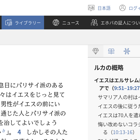
日本語
ログ
言
（
語
し
ライブラリー
ニュース
エホバの証人につい
を
い
選
タ
ぶ
ブ
で
開
く
ルカの概略
イエスはエルサレム
息日にパリサイ派のある
アで（
9:51–19:27
々はイエスをじっと見て
サマリア人の村は
男性がイエスの前にい
イエスの後に従う
通じた人とパリサイ派の
イエスは70人を遣
を治してよいでしょう
悔い改めないコラ
か
」。
4
しかしその人た
b
る（
10:13-16
）