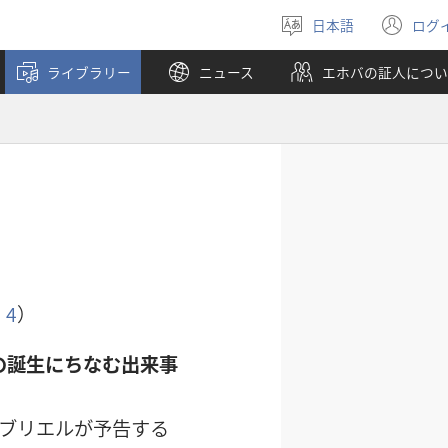
日本語
ログ
言
（
語
し
ライブラリー
ニュース
エホバの証人につい
を
い
選
タ
ぶ
ブ
で
開
く
，4
）
の誕生にちなむ出来事
ブリエルが予告する