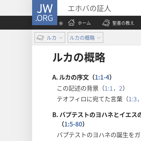
JW.ORG
エホバの証人
ホーム
聖書の教え
ルカ
ルカの概略
ルカの概略
A.
ルカの序文（
1:1-4
）
この記述の背景（
1:1，2
）
テオフィロに宛てた言葉（
1:3
B.
バプテストのヨハネとイエス
（
1:5-80
）
バプテストのヨハネの誕生をガ