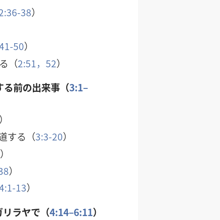
2:36-38
）
:41-50
）
る（
2:51，52
）
する前の出来事（
3:1–
）
道する（
3:3-20
）
2
）
38
）
4:1-13
）
ガリラヤで（
4:14–6:11
）