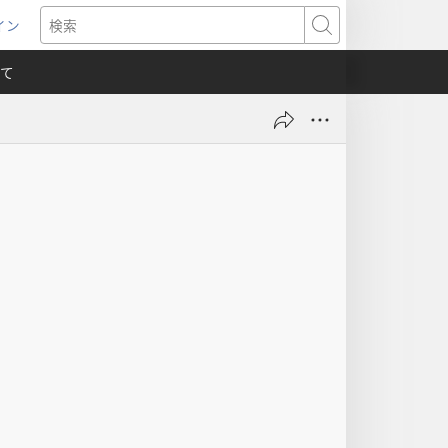
イン
新
検
索
て
）