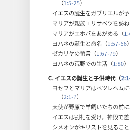
（
1:5-25
）
イエスの誕生をガブリエルが予
マリアが親族エリサベツを訪ね
マリアがエホバをあがめる（
1:
ヨハネの誕生と命名（
1:57-66
ゼカリヤの預言（
1:67-79
）
ヨハネの荒野での生活（
1:80
）
C.
イエスの誕生と子供時代（
2:1
ヨセフとマリアはベツレヘムに
（
2:1-7
）
天使が野原で羊飼いたちの前に
イエスは割礼を受け，神殿で差
シメオンがキリストを見ること