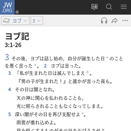
JW.ORG
ロ
サ
JW.ORG
メ
グ
イ
の
ニ
イ
ヨブ
3
ト
検
を
ン
の
索
表
（新
ヨブ​記
言
示
し
3:1-26
語
い
3
を
タ
その後，ヨブは話し始め，自分が誕生した日
のこと
*
変
ブ
を悪く言った
。
2
ヨブは言った。
a
え
で
3
「私が生まれた日は滅んでしまえ
。
b
る
開
『男の子が生まれた！』と誰かが言った夜も。
く）
4
その日は闇となれ。
天の神に関心を払われることも，
光に照らされることもなくなってしまえ。
5
深い闇がその日を再び支配せよ
。
*
雨雲が垂れ込めよ。
昼を暗くするものがその日をおびえさせよ。