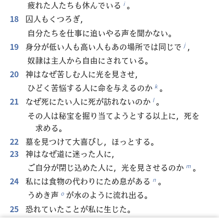
疲れた人たちも休んでいる
。
i
18
囚人もくつろぎ，
自分たちを仕事に追いやる声を聞かない。
19
身分が低い人も高い人もあの場所では同じで
，
j
奴隷は主人から自由にされている。
20
神はなぜ苦しむ人に光を見させ，
ひどく苦悩する人に命を与えるのか
。
k
21
なぜ死にたい人に死が訪れないのか
。
l
その人は秘宝を掘り当てようとする以上に，死を
求める。
22
墓を見つけて大喜びし，ほっとする。
23
神はなぜ道に迷った人に，
ご自分が閉じ込めた人に，光を見させるのか
。
m
24
私には食物の代わりにため息がある
。
n
うめき声
が水のように流れ出る。
o
25
恐れていたことが私に生じた。