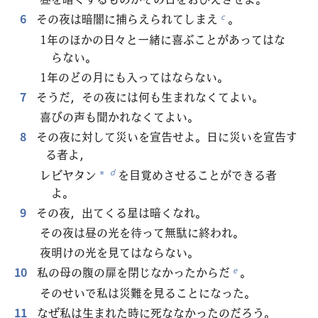
6
その夜は暗闇に捕らえられてしまえ
。
c
1年のほかの日々と一緒に喜ぶことがあってはな
らない。
1年のどの月にも入ってはならない。
7
そうだ，その夜には何も生まれなくてよい。
喜びの声も聞かれなくてよい。
8
その夜に対して災いを宣告せよ。日に災いを宣告す
る者よ，
レビヤタン
を目覚めさせることができる者
d
*
よ。
9
その夜，出てくる星は暗くなれ。
その夜は昼の光を待って無駄に終われ。
夜明けの光を見てはならない。
10
私の母の腹の扉を閉じなかったからだ
。
e
そのせいで私は災難を見ることになった。
11
なぜ私は生まれた時に死ななかったのだろう。